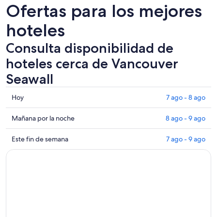
Ofertas para los mejores
hoteles
Consulta disponibilidad de
hoteles cerca de Vancouver
Seawall
Consultar
Hoy
7 ago - 8 ago
los
precios
Consultar
Mañana por la noche
8 ago - 9 ago
cerca
precios
de
cerca
Consultar
Este fin de semana
7 ago - 9 ago
Vancouver
de
precios
Seawall
Vancouver
cerca
para
Seawall
de
hoy,
para
Vancouver
7
mañana
Seawall
ago
por
para
-
la
este