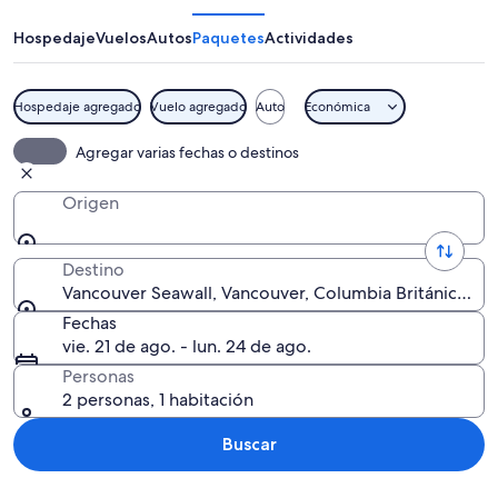
Hospedaje
Vuelos
Autos
Paquetes
Actividades
Hospedaje agregado
Vuelo agregado
Auto
Económica
Una orilla con el perfil urbano de una
Agregar varias fechas o destinos
Origen
Destino
Vancouver Seawall, Vancouver, Columbia Británica, C
Fechas
vie. 21 de ago. - lun. 24 de ago.
Personas
2 personas, 1 habitación
Buscar
Explorar mapa