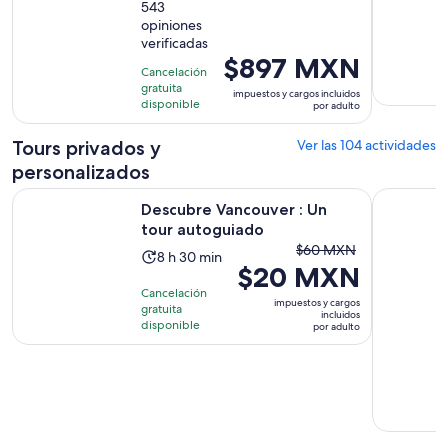
de
543
1
opiniones
10
día
verificadas
con
El
$897 MXN
543
Cancelación
precio
gratuita
opiniones
impuestos y cargos incluidos
es
disponible
por adulto
de
$897 MXN.
Tours privados y
Ver las 104 actividades
por
personalizados
adulto
Se abrirá en una 
Descubre Vancouver : Un tour autoguiado
Visita pri
Descubre Vancouver : Un
tour autoguiado
El
$60 MXN
La
8 h 30 min
$20 MXN
precio
actividad
anterior
Cancelación
dura
impuestos y cargos
gratuita
era
incluidos
8
disponible
por adulto
$60 MXN
horas
y
y
el
30
actual
minutos
es
$20 MXN