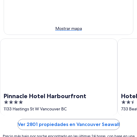
8
noche,
fin
ago
8
de
ago
semana,
-
7
9
ago
Mostrar mapa
ago
-
9
Pinnacle Hotel Harbourfront
Hotel Wi
ago
Pinnacle Hotel Harbourfront
Hotel
4
2.5
Vanc
out
out
1133 Hastings St W Vancouver BC
733 Bea
of
of
5
5
Ver 2801 propiedades en Vancouver Seawall
Precio más bajo por noche encontrado en las últimas 24 horas, con base en una