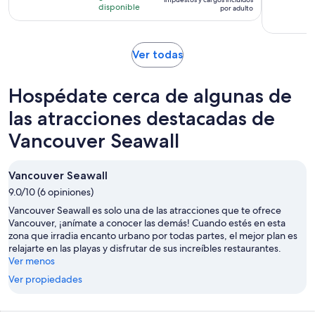
es
disponible
por adulto
de
$3,159 MXN.
por
Se
Ver todas
adulto
abrirá
en
Hospédate cerca de algunas de
una
nueva
las atracciones destacadas de
pestaña
Vancouver Seawall
Vancouver Seawall
9.0/10 (6 opiniones)
Vancouver Seawall es solo una de las atracciones que te ofrece
Vancouver, ¡anímate a conocer las demás! Cuando estés en esta
zona que irradia encanto urbano por todas partes, el mejor plan es
relajarte en las playas y disfrutar de sus increíbles restaurantes.
Ver menos
Ver propiedades