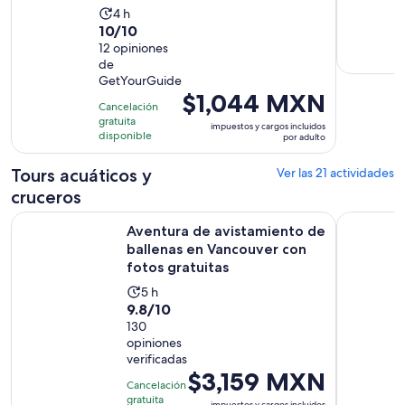
La
4 h
10.0
10/10
actividad
de
12 opiniones
dura
de
10
4
GetYourGuide
con
horas
El
$1,044 MXN
12
Cancelación
precio
gratuita
opiniones
impuestos y cargos incluidos
es
disponible
por adulto
de
$1,044 MXN.
Tours acuáticos y
Ver las 21 actividades
por
cruceros
adulto
Aventura de avistamiento de ballenas en Vancouver con foto
Excursión 
Aventura de avistamiento de
ballenas en Vancouver con
fotos gratuitas
La
5 h
9.8
9.8/10
actividad
de
130
dura
opiniones
10
5
verificadas
con
horas
El
$3,159 MXN
130
Cancelación
precio
gratuita
opiniones
impuestos y cargos incluidos