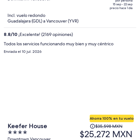
por persona
de
of
15 sep - 22 sep
precio hace 1 día
$60,494 MXN
5
Incl. vuelo redondo
y
Guadalajara (GDL) a Vancouver (YVR)
ahora
es
8.8
/
10
¡Excelente! (2169 opiniones)
de
$34,397 MXN
Todos los servicios funcionando muy bien y muy céntrico
por
Enviada el 10 jul. 2026
persona
Ahorra 100% en tu vuelo
El
Keefer House
$35,598 MXN
precio
$25,272 MXN
4
era
out
Downtown Vancouver