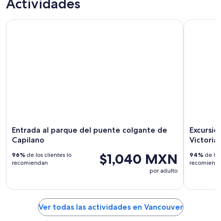
Actividades
un día
personalizados
nocturna
Entrada al parque del puente colgante de Capilano
Excursión
Entrada al parque del puente colgante de
Excursio
Capilano
Victoria
$1,040 MXN
96%
de los clientes lo
94%
de los
recomiendan
recomiend
por adulto
Ver todas las actividades en Vancouver