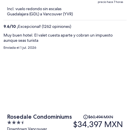
precio hace 7 horas
$22,098 MXN
5
Incl. vuelo redondo sin escalas
y
Guadalajara (GDL) a Vancouver (YVR)
ahora
es
9.6
/
10
¡Excepcional! (1262 opiniones)
de
$15,383 MXN
Muy buen hotel. El valet cuesta aparte y cobran un impuesto
aunque seas turista
por
persona
Enviada el 1 jul. 2026
El
Rosedale Condominiums
$60,494 MXN
precio
$34,397 MXN
3.5
era
out
Downtown Vancouver