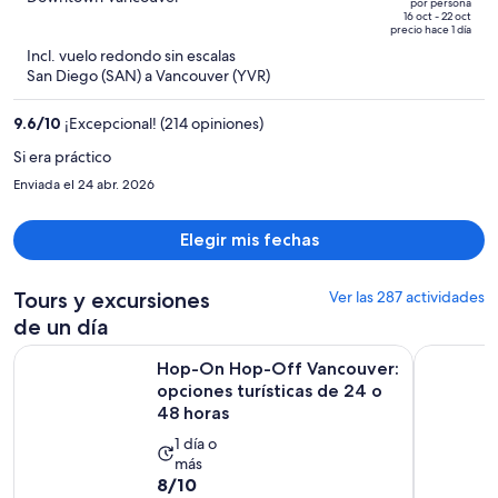
por persona
de
of
16 oct - 22 oct
precio hace 1 día
$35,598 MXN
5
Incl. vuelo redondo sin escalas
y
San Diego (SAN) a Vancouver (YVR)
ahora
es
9.6
/
10
¡Excepcional! (214 opiniones)
de
$25,272 MXN
Si era práctico
por
Enviada el 24 abr. 2026
persona
Elegir mis fechas
Tours y excursiones
Ver las 287 actividades
de un día
Hop-On Hop-Off Vancouver: opciones turísticas de 24 o 48
Tour de Wh
Hop-On Hop-Off Vancouver:
opciones turísticas de 24 o
48 horas
La
1 día o
más
actividad
8.0
8/10
dura