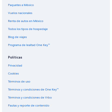
Hoteles cerca de Harbour Centre
Paquetes a México
Hoteles cerca de Laguna artificial Lost Lagoon
Vuelos nacionales
Hoteles cerca de Robson Street
Renta de autos en México
Hoteles cerca de Teatro Orpheum
Todos los tipos de hospedaje
Hoteles cerca de Teatro Queen Elizabeth
Blog de viajes
Apart-Hoteles en Vancouver
Programa de lealtad One Key™
B&B en Vancouver
Cabañas en Vancouver
Políticas
Casas de campo en Vancouver
Privacidad
Casas de ciudad en Vancouver
Cookies
Casas de huéspedes en Vancouver
Términos de uso
Centros vacacionales en Vancouver
Términos y condiciones de One Key™
Chalets en Vancouver
Términos y condiciones de Vrbo
Resorts en Vancouver
Pautas y reporte de contenido
Hostales en Vancouver