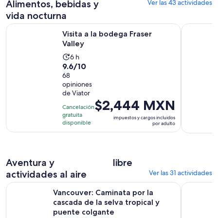
Alimentos, bebidas y
Ver las 43 actividades
por
vida nocturna
adulto
Se abrirá en una nueva pesta
Visita a la bodega Fraser Valley
Vancouver 
Visita a la bodega Fraser
Valley
La
6 h
9.6
9.6/10
actividad
de
68
dura
opiniones
10
6
de Viator
con
horas
El
$2,444 MXN
68
Cancelación
precio
gratuita
opiniones
impuestos y cargos incluidos
es
disponible
por adulto
de
$2,444 MXN.
por
Aventura y
libre
adulto
actividades al aire
Ver las 31 actividades
Vancouver: Caminata por la cascada de la selva tropical y p
Whistler S
Vancouver: Caminata por la
cascada de la selva tropical y
puente colgante