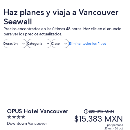
Haz planes y viaja a Vancouver
Seawall
Precios encontrados en las últimas 48 horas. Haz clic en el anuncio
para ver los precios actualizados.
Duración
Categoría
Clase
Eliminar todos los filtros
El
OPUS Hotel Vancouver
$22,098 MXN
precio
$15,383 MXN
4
era
out
Downtown Vancouver
por persona
de
of
23 oct - 26 oct