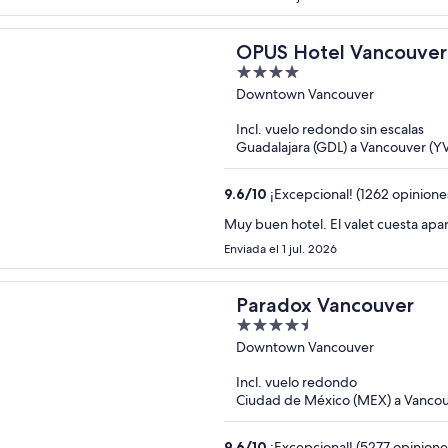
OPUS Hotel Vancouver
4
out
Downtown Vancouver
of
Incl. vuelo redondo sin escalas
5
Guadalajara (GDL) a Vancouver (Y
9.6
/
10
¡Excepcional! (1262 opinione
Muy buen hotel. El valet cuesta apa
Enviada el 1 jul. 2026
Paradox Vancouver
4.5
out
Downtown Vancouver
of
Incl. vuelo redondo
5
Ciudad de México (MEX) a Vancou
9.6
/
10
¡Excepcional! (5277 opinione