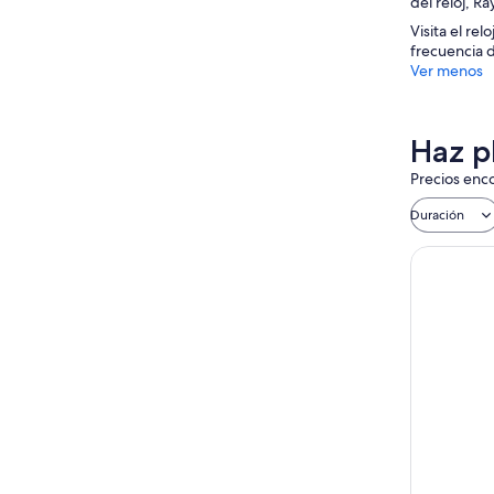
del reloj, R
Visita el rel
frecuencia 
Ver menos
Haz p
Precios enco
Duración