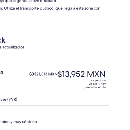
a que la gente active el silbato.
wn. Utiliza el transporte público, que llega a esta zona con
ck
s actualizados.
El
ms
$13,952 MXN
$21,313 MXN
precio
por persona
era
28 oct - 1 nov
precio hace 1 día
de
$21,313 MXN
ver (YVR)
y
ahora
es
de
 bien y muy céntrico
$13,952 MXN