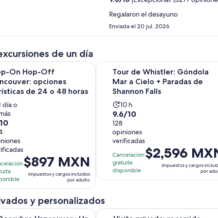
Regalaron el desayuno
Enviada el 20 jul. 2026
excursiones de un día
Se abr
p-Off Vancouver: opciones turísticas de 24 o 48 horas
Tour de Whistler: Góndola Mar a C
op-On Hop-Off
Tour de Whistler: Góndola
ncouver: opciones
Mar a Cielo + Paradas de
rísticas de 24 o 48 horas
Shannon Falls
La
La
1 día o
10 h
9.6
más
9.6/10
actividad
actividad
0
10
de
128
dura
dura
4
opiniones
10
1
10
iniones
verificadas
con
día
horas
El
$2,596 MX
ificadas
n
128
Cancelación
El
$897 MXN
precio
4
gratuita
celación
opiniones
impuestos y cargos inclui
precio
es
disponible
tuita
por adu
iniones
impuestos y cargos incluidos
es
ponible
de
por adulto
de
$2,596 MXN.
$897 MXN.
ivados y personalizados
por
por
adulto
Se abrirá en una nueva pestañ
Vancouver : Un tour autoguiado
Visita privada: recorrido turístico