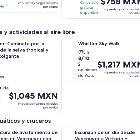
$758 MX
3
ones
Cancelación
impuestos y cargos incluidos
precio
es
ble
por adulto
gratuita
opiniones
impuestos y cargos inclui
es
de
disponible
por adu
de
$2,446 MXN.
$758 MXN.
por
 y actividades al aire libre
por
adulto
adulto
Se abrirá en una
 Caminata por la cascada de la selva tropical y puente colgan
Whistler Sky Walk
r: Caminata por la
Whistler Sky Walk
de la selva tropical y
La
3 h
colgante
8.0
8/10
actividad
El
$1,217 MX
de
2
dura
precio
opiniones
10
dad
3
impuestos y cargos inclui
es
de Viator
nes
por adu
con
horas
de
2
uide
$1,217 MXN.
opiniones
El
$1,045 MXN
por
n
precio
adulto
s
impuestos y cargos incluidos
es
por adulto
de
$1,045 MXN.
uáticos y cruceros
por
S
e avistamiento de ballenas en Vancouver con fotos gratuitas
Excursión de un día desde Vancouv
tura de avistamiento de
Excursión de un día desde
adulto
enas en Vancouver con
Vancouver a Victoria +