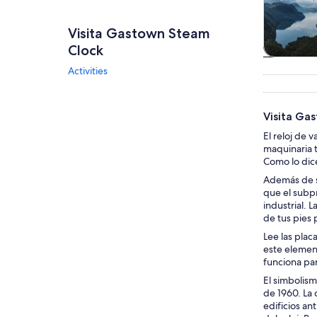
Visita Gastown Steam
Clock
Tours
Activities
excursio
un d
Visita Gas
El reloj de 
maquinaria t
Como lo dic
Además de su
que el subpr
industrial. 
de tus pies p
Lee las plac
este element
funciona pa
El simbolism
de 1960. La 
edificios an