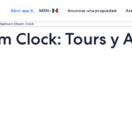
•
Abrir app
MXN
Anunciar una propiedad
Ate
Gastown Steam Clock
 Clock: Tours y A