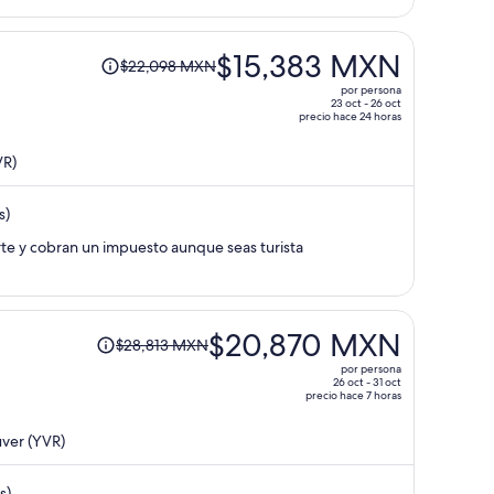
por
persona
El
$15,383 MXN
$22,098 MXN
precio
por persona
era
23 oct - 26 oct
precio hace 24 horas
de
$22,098 MXN
VR)
y
ahora
s)
es
de
rte y cobran un impuesto aunque seas turista
$15,383 MXN
por
persona
El
$20,870 MXN
$28,813 MXN
precio
por persona
era
26 oct - 31 oct
precio hace 7 horas
de
$28,813 MXN
ver (YVR)
y
ahora
s)