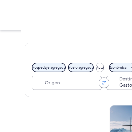
Hospedaje agregado
Vuelo agregado
Auto
Económica
Origen
Desti
Un reloj con número
Explorar mapa
Tours y ex