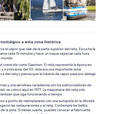
Aventura y
Tours acuáticos y
Traslados
Vida silv
actividades al
cruceros
natur
aire libre
ostálgico a esta zona histórica.
va el vapor que sale de la parte superior del reloj. Escucha la
e suena cada 15 minutos y hace un toque especial cada hora.
el mundo.
udad conocida como Gastown. El reloj representa la época en
 y a principios del XX, esta era una importante zona
ca del reloj y piensa que la tubería de vapor pasa por debajo
ernas y una aerolínea canadiense son los patrocinadores de
ad, se colocó aquí en 1977. La maquinaria del reloj solo
rantizan que siga funcionando a tiempo.
stuvo a punto de reemplazarse con una autopista en la década
aron las restauraciones y el reloj. Contempla los bellos
 de la zona. Si tienes suerte, puedes conocer al fabricante