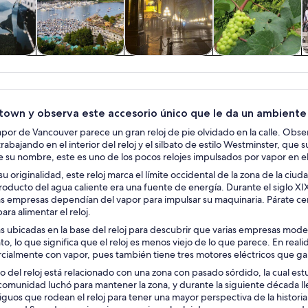
 y
Tours privados y
Cultura e historia
Alimentos,
nes de
personalizados
bebidas y vida
ía
nocturna
town y observa este accesorio único que le da un ambiente n
vapor de Vancouver parece un gran reloj de pie olvidado en la calle. Obser
rabajando en el interior del reloj y el silbato de estilo Westminster, qu
e su nombre, este es uno de los pocos relojes impulsados por vapor en 
 originalidad, este reloj marca el límite occidental de la zona de la ci
oducto del agua caliente era una fuente de energía. Durante el siglo XIX
Las empresas dependían del vapor para impulsar su maquinaria. Párate cer
ara alimentar el reloj.
as ubicadas en la base del reloj para descubrir que varias empresas mod
o, lo que significa que el reloj es menos viejo de lo que parece. En realid
rcialmente con vapor, pues también tiene tres motores eléctricos que ga
o del reloj está relacionado con una zona con pasado sórdido, la cual e
comunidad luchó para mantener la zona, y durante la siguiente década lleg
tiguos que rodean el reloj para tener una mayor perspectiva de la historia