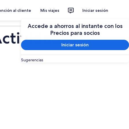
nción al cliente
Mis viajes
Iniciar sesión
Planear un viaje
Accede a ahorros al instante con los
ctividades
Precios para socios
Iniciar sesión
Sugerencias