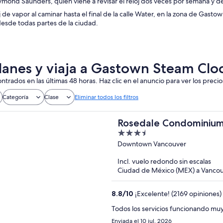
aymond Saunders, quien viene a revisar el reloj dos veces por semana y dej
oj de vapor al caminar hasta el final de la calle Water, en la zona de Gasto
desde todas partes de la ciudad.
lanes y viaja a Gastown Steam Clo
ntrados en las últimas 48 horas. Haz clic en el anuncio para ver los precio
Categoría
Clase
Eliminar todos los filtros
Rosedale Condominiu
3.5
out
Downtown Vancouver
of
Incl. vuelo redondo sin escalas
5
Ciudad de México (MEX) a Vancou
8.8
/
10
¡Excelente! (2169 opiniones)
Todos los servicios funcionando muy
Enviada el 10 jul. 2026