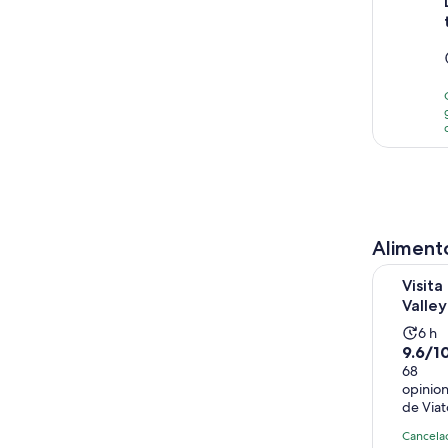
Alimento
Visita a la
Visita
Valley
La
6 h
9.6
9.6/1
acti
de
68
dur
opinio
10
6
de Viat
con
hor
68
Cancela