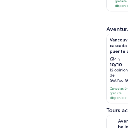
gratuita
opini
disponi
Aventura
Vancouver:
Vancouve
cascada 
puente 
La
4 h
10.0
10/10
activi
de
12 opinio
dura
de
10
4
GetYourG
con
horas
12
Cancelació
gratuita
opinione
disponible
Tours ac
Aventura d
Aven
ball