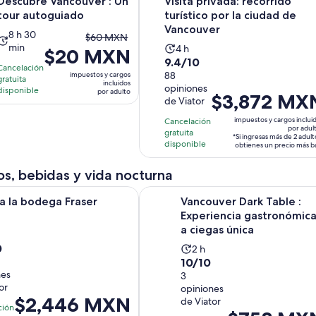
Descubre Vancouver : Un
Visita privada: recorrido
adulto
tour autoguiado
turístico por la ciudad de
Vancouver
La
8 h 30
El
$60 MXN
min
La
actividad
4 h
$20 MXN
precio
9.4
9.4/10
actividad
dura
anterior
Cancelación
de
88
impuestos y cargos
dura
8
gratuita
era
incluidos
opiniones
10
disponible
4
horas
por adulto
$60 MXN
El
$3,872 MX
de Viator
con
horas
y
y
precio
88
impuestos y cargos inclui
Cancelación
30
el
es
por adul
gratuita
opiniones
minutos
*Si ingresas más de 2 adult
actual
de
disponible
obtienes un precio más b
es
$3,872 MXN.
$20 MXN
por
s, bebidas y vida nocturna
por
adulto*
Se abrirá en una nueva pestaña
 bodega Fraser Valley
Vancouver Dark Table : Experienci
adulto
 a la bodega Fraser
Vancouver Dark Table :
Experiencia gastronómic
a ciegas única
0
La
vidad
2 h
10.0
10/10
actividad
a
nes
de
3
dura
or
opiniones
10
2
as
El
$2,446 MXN
de Viator
con
horas
ción
El
precio