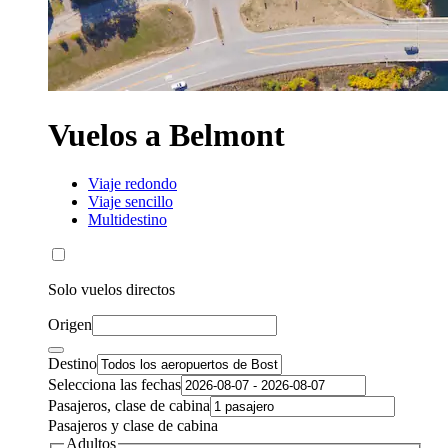
Vuelos a Belmont
Viaje redondo
Viaje sencillo
Multidestino
Solo vuelos directos
Origen
Destino
Selecciona las fechas
Pasajeros, clase de cabina
Pasajeros y clase de cabina
Adultos