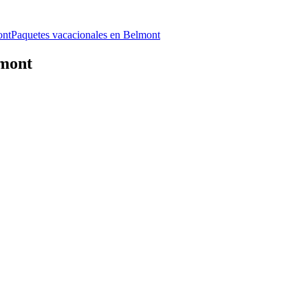
ont
Paquetes vacacionales en Belmont
lmont