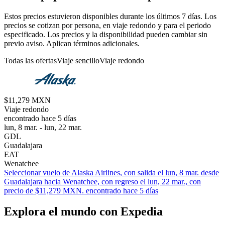
Estos precios estuvieron disponibles durante los últimos 7 días. Los
precios se cotizan por persona, en viaje redondo y para el periodo
especificado. Los precios y la disponibilidad pueden cambiar sin
previo aviso. Aplican términos adicionales.
Todas las ofertas
Viaje sencillo
Viaje redondo
$11,279 MXN
Viaje redondo
encontrado hace 5 días
lun, 8 mar. - lun, 22 mar.
GDL
Guadalajara
EAT
Wenatchee
Seleccionar vuelo de Alaska Airlines, con salida el lun, 8 mar. desde
Guadalajara hacia Wenatchee, con regreso el lun, 22 mar., con
precio de $11,279 MXN. encontrado hace 5 días
Explora el mundo con Expedia