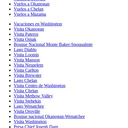
Vuelos a Okanogan
Vuelos a Chelan
Vuelos a Mazama
Vacaciones en Washington
Visita Okanogan
Visita Pateros
Visita Omak
Bosque Nacional Monte Baker-Snoqualmie
Lago Diablo
Visita Loomis
Visita Manson
Visita Nespelem
Visita Carlton
Visita Brewster
Lago Chelan
Visita Centro de Washington
Visita Chelan
Visita Methow Valley
Visita Stehekin
Lago Wenatchee
Visita Oroville
Bosque nacional Okanogan-Wenatchee
Visita Washington
Presa Chief Joseph Dam