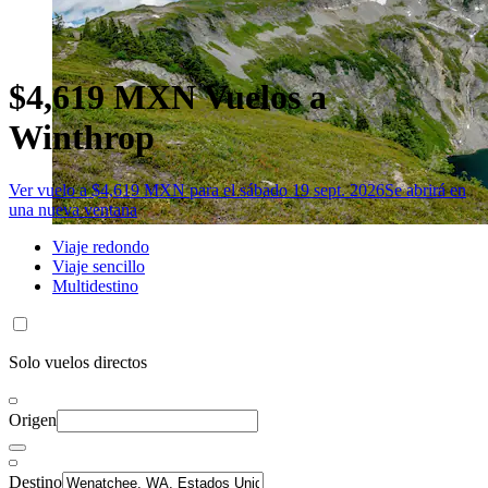
$4,619 MXN Vuelos a
Winthrop
Ver vuelo a $4,619 MXN para el sábado 19 sept. 2026
Se abrirá en
una nueva ventana
Viaje redondo
Viaje sencillo
Multidestino
Solo vuelos directos
Origen
Destino