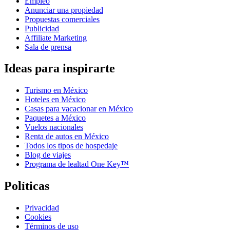
Empleo
Anunciar una propiedad
Propuestas comerciales
Publicidad
Affiliate Marketing
Sala de prensa
Ideas para inspirarte
Turismo en México
Hoteles en México
Casas para vacacionar en México
Paquetes a México
Vuelos nacionales
Renta de autos en México
Todos los tipos de hospedaje
Blog de viajes
Programa de lealtad One Key™
Políticas
Privacidad
Cookies
Términos de uso