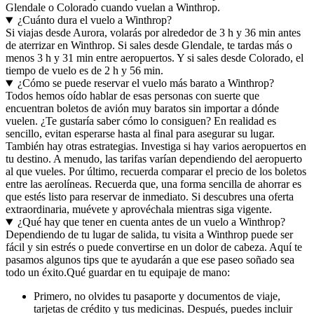
Glendale o Colorado cuando vuelan a Winthrop.
¿Cuánto dura el vuelo a Winthrop?
Si viajas desde Aurora, volarás por alrededor de 3 h y 36 min antes
de aterrizar en Winthrop. Si sales desde Glendale, te tardas más o
menos 3 h y 31 min entre aeropuertos. Y si sales desde Colorado, el
tiempo de vuelo es de 2 h y 56 min.
¿Cómo se puede reservar el vuelo más barato a Winthrop?
Todos hemos oído hablar de esas personas con suerte que
encuentran boletos de avión muy baratos sin importar a dónde
vuelen. ¿Te gustaría saber cómo lo consiguen? En realidad es
sencillo, evitan esperarse hasta al final para asegurar su lugar.
También hay otras estrategias. Investiga si hay varios aeropuertos en
tu destino. A menudo, las tarifas varían dependiendo del aeropuerto
al que vueles. Por último, recuerda comparar el precio de los boletos
entre las aerolíneas. Recuerda que, una forma sencilla de ahorrar es
que estés listo para reservar de inmediato. Si descubres una oferta
extraordinaria, muévete y aprovéchala mientras siga vigente.
¿Qué hay que tener en cuenta antes de un vuelo a Winthrop?
Dependiendo de tu lugar de salida, tu visita a Winthrop puede ser
fácil y sin estrés o puede convertirse en un dolor de cabeza. Aquí te
pasamos algunos tips que te ayudarán a que ese paseo soñado sea
todo un éxito.
Qué guardar en tu equipaje de mano:
Primero, no olvides tu pasaporte y documentos de viaje,
tarjetas de crédito y tus medicinas. Después, puedes incluir