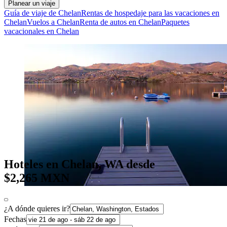
Planear un viaje
Guía de viaje de Chelan
Rentas de hospedaje para las vacaciones en
Chelan
Vuelos a Chelan
Renta de autos en Chelan
Paquetes
vacacionales en Chelan
Hoteles en Chelan, WA desde
$2,265 MXN
¿A dónde quieres ir?
Fechas