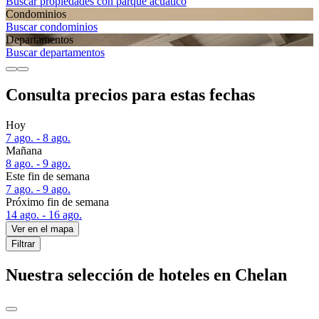
Buscar propiedades con parque acuático
Condominios
Buscar condominios
Departa­mentos
Buscar departamentos
Consulta precios para estas fechas
Hoy
7 ago. - 8 ago.
Mañana
8 ago. - 9 ago.
Este fin de semana
7 ago. - 9 ago.
Próximo fin de semana
14 ago. - 16 ago.
Ver en el mapa
Filtrar
Nuestra selección de hoteles en Chelan