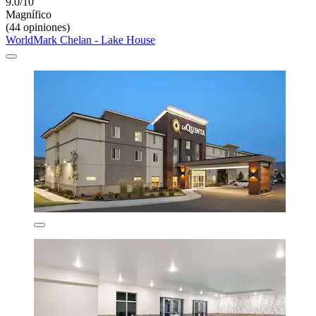
9.0/10
Magnífico
(44 opiniones)
WorldMark Chelan - Lake House