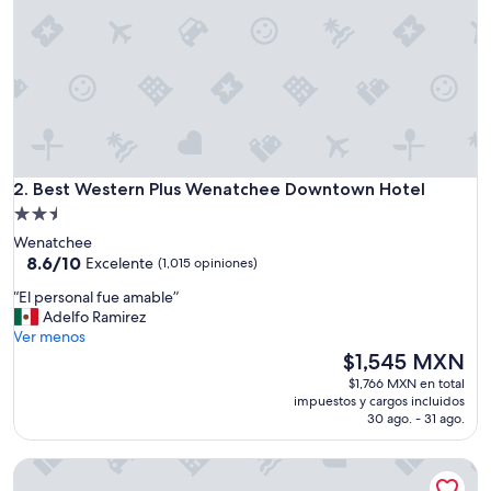
e
”
Best Western Plus Wenatchee Downtown Hotel
2. Best Western Plus Wenatchee Downtown Hotel
Propiedad
de
Wenatchee
2.5
8.6
8.6/10
Excelente
(1,015 opiniones)
de
estrellas
“
“El personal fue amable”
10,
E
Adelfo Ramirez
Excelente,
l
Ver menos
(1,015
p
El
$1,545 MXN
opiniones)
e
precio
$1,766 MXN en total
r
actual
impuestos y cargos incluidos
s
es
30 ago. - 31 ago.
o
de
n
$1,545 MXN
Comfort Suites Wenatchee Leavenworth
a