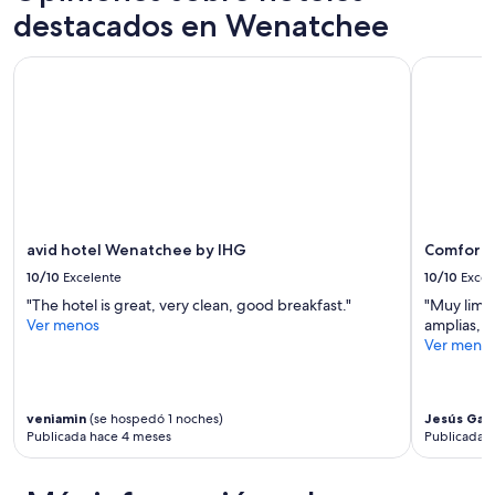
o
noche
destacados en Wenatchee
u
d
para
n
b
2
o
avid hotel Wenatchee by IHG
Comfort S
r
adultos.
b
e
Los
i
a
precios
e
k
y
n
f
la
.
a
disponibilidad
C
s
están
o
t
sujetos
s
.
a
t
”
cambios.
avid hotel Wenatchee by IHG
Comfort 
o
Aplican
-
10/10
Excelente
10/10
Excel
términos
b
"The hotel is great, very clean, good breakfast."
"Muy limp
adicionales.
e
Ver menos
amplias, d
n
Ver meno
e
f
i
c
veniamin
(se hospedó 1 noches)
Jesús Gabr
i
Publicada hace 4 meses
Publicada 
o
1