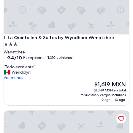
La Quinta Inn & Suites by Wyndham Wenatchee
1. La Quinta Inn & Suites by Wyndham Wenatchee
Propiedad
de
Wenatchee
3.0
9.4
9.4/10
Excepcional
(1,310 opiniones)
de
estrellas
“
“Todo excelente”
10,
T
Wendolyn
Excepcional,
o
Ver menos
(1,310
d
El
$1,619 MXN
opiniones)
o
precio
$1,849 MXN en total
e
actual
impuestos y cargos incluidos
x
es
9 ago. - 10 ago.
c
de
e
$1,619 MXN
Best Western Plus Wenatchee Downtown Hotel
l
e
n
t