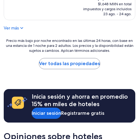
h
precio
$1,648 MXN en total
h
o
actual
impuestos y cargos incluidos
a
t
es
23 ago. - 24 ago.
b
e
de
i
l
$1,439 MXN
t
Ver más
i
a
s
c
g
Precio
Precio más bajo por noche encontrado en las últimas 24 horas, con base en
i
una estancia de 1 noche para 2 adultos. Los precios y la disponibilidad están
r
más
o
sujetos a cambios. Aplican términos adicionales.
e
bajo
n
a
por
e
t
noche
Ver todas las propiedades
s
,
encontrado
a
v
en
m
e
las
p
r
últimas
l
y
24
i
Inicia sesión y ahorra en promedio
c
horas,
a
l
con
15% en miles de hoteles
s
e
base
,
Iniciar sesión
Registrarme gratis
a
en
d
n
una
e
,
estancia
s
g
de
a
Opiniones sobre hoteles
o
1
y