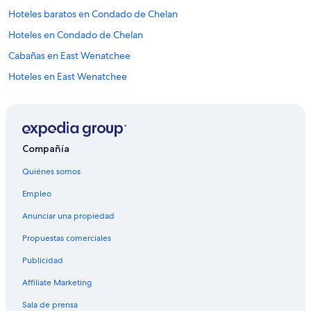
Hoteles baratos en Condado de Chelan
Hoteles en Condado de Chelan
Cabañas en East Wenatchee
Hoteles en East Wenatchee
Apart-Hoteles en Entiat
Resorts en Entiat
Casas de huéspedes en Estación de tren de Wenatchee Columbia
Compañía
Cabañas en Leavenworth
Quiénes somos
Casas rurales en Leavenworth
Empleo
Centros vacacionales en Leavenworth
Anunciar una propiedad
Resorts en Leavenworth
Propuestas comerciales
Villas en Leavenworth
Publicidad
Apart-Hoteles en Malaga
Affiliate Marketing
B&B en Malaga
Casas de huéspedes en Malaga
Sala de prensa