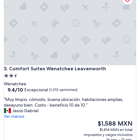
l
f
u
e
a
m
a
b
l
e
”
Comfort Suites Wenatchee Leavenworth
3. Comfort Suites Wenatchee Leavenworth
Propiedad
de
Wenatchee
2.5
9.4
9.4/10
Excepcional
(1,012 opiniones)
de
estrellas
“
“Muy limpio, cómodo, buena ubicación, habitaciones amplias,
10,
M
desayuno bien. Costo - beneficio 10 de 10.”
Excepcional,
u
Jesús Gabriel
(1,012
y
Ver menos
opiniones)
l
El
$1,588 MXN
i
precio
$1,814 MXN en total
m
actual
impuestos y cargos incluidos
p
es
16 ago. - 17 ago.