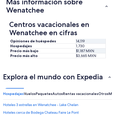
Más información sobre
0
d
Wenatchee
e
1
0
Centros vacacionales en
.
”
Wenatchee en cifras
Opiniones de huéspedes
14,119
Hospedajes
1,730
Precio más bajo
$1,187 MXN
Precio más alto
$3,665 MXN
Explora el mundo con Expedia
Hospedajes
Vuelos
Paquetes
Autos
Rentas vacacionales
Otros
Más
Hoteles 3 estrellas en Wenatchee - Lake Chelan
Hoteles cerca de Bodega Chateau Faire Le Pont