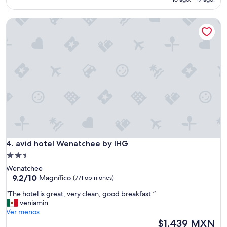
i
de
o
$1,588 MXN
avid hotel Wenatchee by IHG
,
c
ó
m
o
d
o
,
b
u
e
n
a
avid hotel Wenatchee by IHG
u
4. avid hotel Wenatchee by IHG
b
Propiedad
i
de
Wenatchee
c
2.5
9.2
9.2/10
Magnífico
(771 opiniones)
a
de
estrellas
c
“
“The hotel is great, very clean, good breakfast.”
10,
i
T
veniamin
Magnífico,
ó
h
Ver menos
(771
n
e
El
$1,439 MXN
opiniones)
,