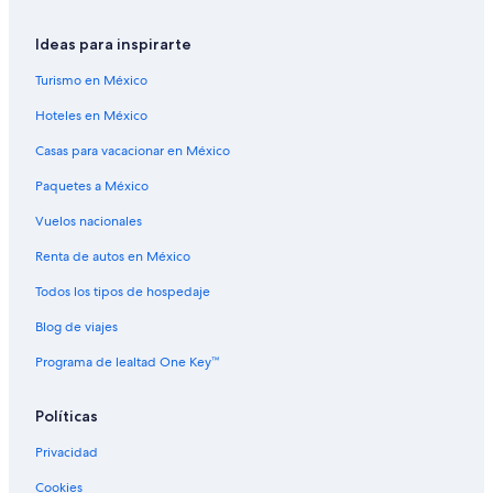
Centros vacacionales en Malaga
Ideas para inspirarte
Resorts en Malaga
Turismo en México
Apartamentos en Malaga
Hoteles en México
Hoteles haciendas en Malaga
Casas para vacacionar en México
Hoteles en Malaga
Paquetes a México
Moteles en Malaga
Cabañas en Orondo
Vuelos nacionales
Casas de campo en Orondo
Renta de autos en México
Hoteles cerca de Parque estatal Wenatchee Confluence
Todos los tipos de hospedaje
Apart-Hoteles en Peshastin
Blog de viajes
Hoteles cerca de Walla Walla Point Park
Programa de lealtad One Key™
Casas de huéspedes en Waterville
Políticas
B&B en Wenatchee
Cabañas en Wenatchee
Privacidad
Casas de huéspedes en Wenatchee
Cookies