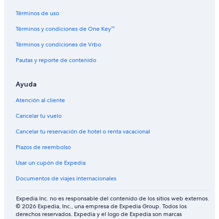
Resorts en Wenatchee
Términos de uso
Apartamentos en Wenatchee
Términos y condiciones de One Key™
Hoteles de ski en Wenatchee
Términos y condiciones de Vrbo
Hoteles históricos en Wenatchee
Pautas y reporte de contenido
Hoteles románticos en Wenatchee
Ayuda
Hoteles para bodas en Wenatchee
Hoteles en Wenatchee
Atención al cliente
Cabañas en Wenatchee - Lake Chelan
Cancelar tu vuelo
Casas vacacionales en Wenatchee - Lake Chelan
Cancelar tu reservación de hotel o renta vacacional
Resorts todo incluido en Wenatchee - Lake Chelan
Plazos de reembolso
Hoteles románticos en Wenatchee - Lake Chelan
Usar un cupón de Expedia
Hoteles baratos en Wenatchee - Lake Chelan
Documentos de viajes internacionales
Hoteles con cocina en Wenatchee - Lake Chelan
Expedia Inc. no es responsable del contenido de los sitios web externos.
Hoteles con parque acuático en Wenatchee - Lake Chelan
© 2026 Expedia, Inc., una empresa de Expedia Group. Todos los
derechos reservados. Expedia y el logo de Expedia son marcas
Hoteles con restaurante en Wenatchee - Lake Chelan