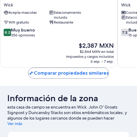
Hotel
Bay
Wick
Wick
Wick
Apartme
Acepta mascotas
Estacionamiento
Cocin
Wick
incluido
Estaci
Wifi gratuito
Restaurante
inclui
8.2
7.2
Muy bueno
Bue
8.2
7.2
de
de
356 opiniones
15 o
10,
10,
El
$2,387 MXN
Muy
Bueno,
precio
bueno,
15
$2,864 MXN en total
actual
impuestos y cargos incluidos
356
opinion
es
6 sep. - 7 sep.
opiniones
de
$2,387 MXN
Comparar propiedades similares
Información de la zona
esta casa de campo se encuentra en Wick. John O' Groats
Signpost y Duncansby Stacks son sitios emblemáticos locales, y
algunos de los lugares cercanos donde se pueden hacer
actividades incluyen John O' Groats Ferry Terminal y Gills Bay
Ver más
Ferry Port.
Visita nuestra guía de Wick