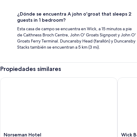
¿Dónde se encuentra A john o'groat that sleeps 2
guests in 1 bedroom?
Esta casa de campo se encuentra en Wick, a 15 minutos a pie
de Caithness Broch Centre, John O' Groats Signpost y John O'
Groats Ferry Terminal. Duncansby Head (farallón) y Duncansby
Stacks también se encuentran a 5 km (3 mi).
Propiedades similares
Norseman Hotel
Wick Ba
Norseman
Wick
Norseman Hotel
Wick B