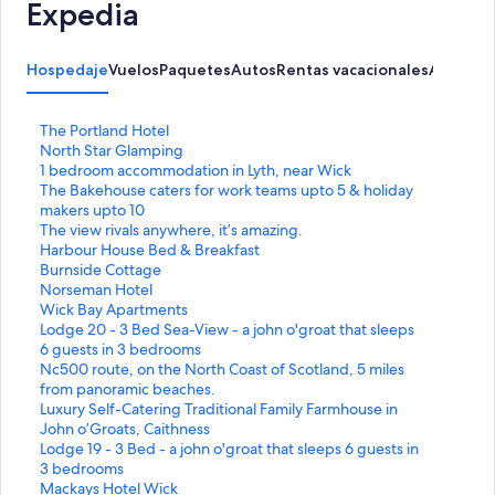
Expedia
Hospedaje
Vuelos
Paquetes
Autos
Rentas vacacionales
Activida
E
The Portland Hotel
n
E
North Star Glamping
l
n
E
1 bedroom accommodation in Lyth, near Wick
a
l
n
E
The Bakehouse caters for work teams upto 5 & holiday
c
a
l
n
makers upto 10
e
c
a
l
E
The view rivals anywhere, it’s amazing.
p
e
c
a
n
E
Harbour House Bed & Breakfast
a
p
e
c
l
n
E
Burnside Cottage
r
a
p
e
a
l
n
E
Norseman Hotel
a
r
a
p
c
a
l
n
E
Wick Bay Apartments
a
a
r
a
e
c
a
l
n
E
Lodge 20 - 3 Bed Sea-View - a john o'groat that sleeps
b
a
a
r
p
e
c
a
l
n
6 guests in 3 bedrooms
r
b
a
a
a
p
e
c
a
l
E
Nc500 route, on the North Coast of Scotland, 5 miles
i
r
b
a
r
a
p
e
c
a
n
from panoramic beaches.
r
i
r
b
a
r
a
p
e
c
l
E
Luxury Self-Catering Traditional Family Farmhouse in
l
r
i
r
a
a
r
a
p
e
a
n
John o’Groats, Caithness
a
l
r
i
b
a
a
r
a
p
c
l
E
Lodge 19 - 3 Bed - a john o'groat that sleeps 6 guests in
p
a
l
r
r
b
a
a
r
a
e
a
n
3 bedrooms
á
p
a
l
i
r
b
a
a
r
p
c
l
E
Mackays Hotel Wick