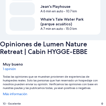
Jean's Playhouse
A 6 min en auto
- 10.7 km
Whale's Tale Water Park
(parque acuático)
A 7 min en auto
- 15.0 km
Opiniones de Lumen Nature
Retreat | Cabin HYGGE-EBBE
Opiniones
Muy bueno
1 opinión
Todas las opiniones que se muestran provienen de experiencias de
huéspedes reales. Solo las personas que han reservado un hospedaje con
nosotros pueden enviar su opinión. Verificamos las opiniones con base en
nuestras pautas y las publicamos todas, ya sean positivas o negativas.
Se
Más información
abrirá
en
Puntuación
10 - Excelente
0