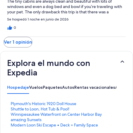
The tiny cabins are always clean and beautiful with lots of
windows and even a dog bed and bowl if you’re traveling with
your pet. The only drawback this trip is that there was a
wedding just on the other side of the trees from our cabin, so it
Se hospedó 1 noche en junio de 2026
would have been nice to know to expect that in advance. The
good news is that they were quiet by the regular quiet hours.
0
We also had to wait a while to get a response about the WiFi
information. Otherwise, it was a wonderful trip. It is somewhat
Ver 1 opinión
pricey for a longer stay though. The bath house is always very
clean, and at some point I’m going to try one of those saunas!
Explora el mundo con
Expedia
Hospedaje
Vuelos
Paquetes
Autos
Rentas vacacionales
Activida
E
Plymouth's Historic 1920 Doll House
n
E
Shuttle to Loon, Hot Tub & Pool!
l
n
E
Winnipesaukee Waterfront on Center Harbor Bay
a
l
n
amazing Sunsets
c
a
l
E
Modern Loon Ski Escape • Deck + Family Space
e
c
a
n