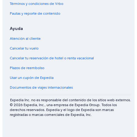
e
m
Términos y condiciones de Vrbo
r
i
Pautas y reporte de contenido
H
l
a
y
r
S
Ayuda
b
p
o
a
Atención al cliente
r
c
B
e
Cancelar tu vuelo
a
Cancelar tu reservación de hotel o renta vacacional
y
a
Plazos de reembolso
m
a
Usar un cupón de Expedia
z
i
Documentos de viajes internacionales
n
g
Expedia Inc. no es responsable del contenido de los sitios web externos.
S
© 2026 Expedia, Inc., una empresa de Expedia Group. Todos los
u
derechos reservados. Expedia y el logo de Expedia son marcas
n
registradas o marcas comerciales de Expedia, Inc.
s
e
t
s