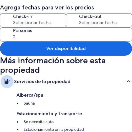
we hope you will feel just that. There's no greater feeling that to be able
Agrega fechas para ver los precios
to share a few relaxing nights in nature, staying in a cozy, warm space
while talking into the night under the stars with your loved ones.
Check-in
Check-out
Personas
Ver disponibilidad
Más información sobre esta
propiedad
Servicios de la propiedad
Alberca/spa
Sauna
Estacionamiento y transporte
Se necesita auto
Estacionamiento en la propiedad