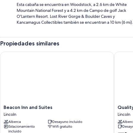
Esta cabaña se encuentra en Woodstock, a 2.6 km de White
Mountain National Forest y a 4.2 km de Campo de golf Jack
O'Lantern Resort. Lost River Gorge & Boulder Caves y
Kancamagus Collectibles también se encuentran a 10 km (6 mi).
Propiedades similares
Beacon Inn and Suites
Quality I
Beacon
Quality
Beacon Inn and Suites
Quality
Inn
Inn
Lincoln
Lincoln
and
&
Alberca
Desayuno incluido
Alberc
Suites
Suites
Estacionamiento
Wifi gratuito
Desayu
Lincoln
Lincoln
incluido