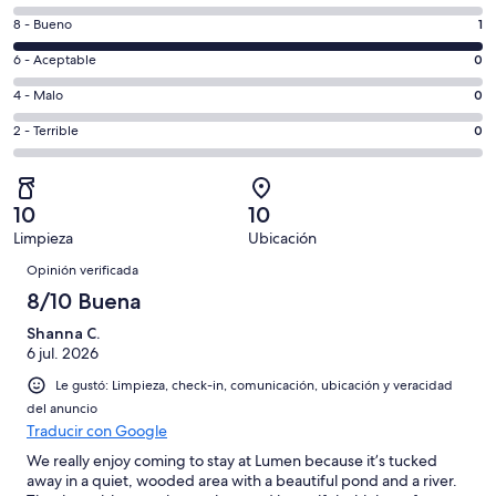
una
de
nueva
Puntuación
8 - Bueno
1
10,
ventana
de
es
Puntuación
6 - Aceptable
0
8,
decir,
de
es
Puntuación
4 - Malo
0
Excelente.
6,
decir,
de
Basada
es
Puntuación
2 - Terrible
0
Bueno.
4,
en
decir,
de
Basada
es
0
Aceptable.
2,
en
decir,
de
Basada
es
1
Malo.
10
10
1
en
decir,
de
Basada
Limpieza
Ubicación
opiniones
0
Terrible.
1
Opiniones
en
de
Basada
Opinión verificada
opiniones
0
1
en
8/10 Buena
de
opiniones
0
1
Shanna C.
de
opiniones
6 jul. 2026
1
opiniones
Le gustó: Limpieza, check-in, comunicación, ubicación y veracidad
del anuncio
Traducir con Google
We really enjoy coming to stay at Lumen because it’s tucked
away in a quiet, wooded area with a beautiful pond and a river.