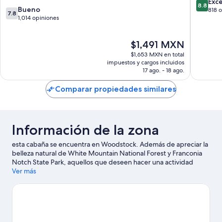
I-
8.8
Exc
8.8
7.8
Bueno
93
de
818 
7.8
de
1,014 opiniones
Lincoln
10,
10,
Excelent
Bueno,
818
El
$1,491 MXN
1,014
opinion
precio
opiniones
$1,653 MXN en total
actual
impuestos y cargos incluidos
es
17 ago. - 18 ago.
de
$1,491 MXN
Comparar propiedades similares
Información de la zona
esta cabaña se encuentra en Woodstock. Además de apreciar la
belleza natural de White Mountain National Forest y Franconia
Notch State Park, aquellos que deseen hacer una actividad
pueden ir a Loon Mountain Ski Resort. También vale la pena
Ver más
conocer Parque temático Ice Castles y White Mountain Central
Railroad. Vive al máximo las actividades al aire libre, como tours
ecológicos y senderismo.
Visita nuestra guía de Woodstock
Ver más cabañas en renta en Woodstock