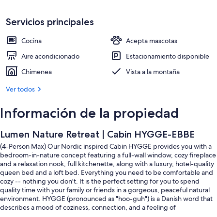
Servicios principales
Cocina
Acepta mascotas
Aire acondicionado
Estacionamiento disponible
Chimenea
Vista a la montaña
Ver todos
Información de la propiedad
Lumen Nature Retreat | Cabin HYGGE-EBBE
(4-Person Max) Our Nordic inspired Cabin HYGGE provides you with a
bedroom-in-nature concept featuring a full-wall window, cozy fireplace
and a relaxation nook, full kitchenette, along with a luxury, hotel-quality
queen bed and a loft bed. Everything you need to be comfortable and
cozy -- nothing you don't. It is the perfect setting for you to spend
quality time with your family or friends in a gorgeous, peaceful natural
environment. HYGGE (pronounced as "hoo-guh") is a Danish word that
describes a mood of coziness, connection, and a feeling of
contentment. The moment you come to Lumen and enter Cabin Hygge,