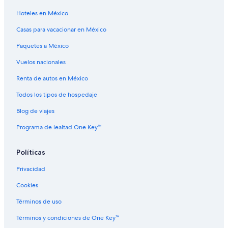
t
l
i
d
Hoteles en México
h
e
p
e
'
t
e
r
Casas para vacacionar en México
s
o
s
n
H
L
a
L
Paquetes a México
i
o
u
o
s
o
k
o
Vuelos nacionales
t
n
e
n
o
,
e
S
Renta de autos en México
r
H
W
k
Todos los tipos de hospedaje
i
o
a
i
c
t
t
E
Blog de viajes
1
T
e
s
9
u
r
c
Programa de lealtad One Key™
2
b
f
a
0
&
r
p
D
P
o
e
Políticas
o
o
n
•
Privacidad
l
o
t
D
l
l
o
e
Cookies
H
!
n
c
o
C
k
Términos de uso
u
e
+
s
n
F
Términos y condiciones de One Key™
e
t
a