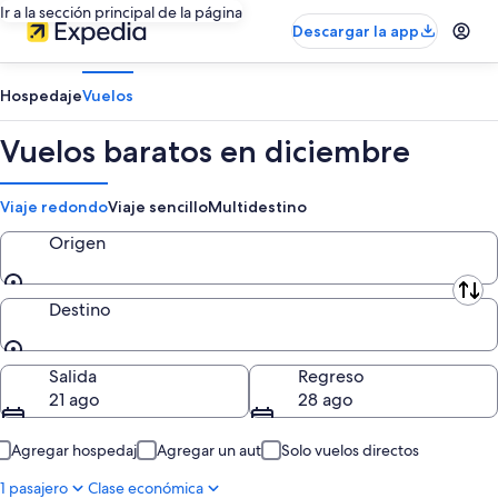
Ir a la sección principal de la página
Descargar la app
Hospedaje
Vuelos
Vuelos baratos en diciembre
Viaje redondo
Viaje sencillo
Multidestino
Origen
Origen
Destino
Destino
Salida
Regreso
21 ago
28 ago
Agregar hospedaje
Agregar un auto
Solo vuelos directos
1 pasajero
Clase económica