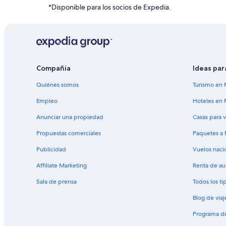
Hoteles cerca del bosque en Lincoln
*Disponible para los socios de Expedia.
Hoteles en Lincoln
Apartamentos en Montaña Tenney
Hoteles en Rumney
Hoteles en Thornton
Compañía
Ideas par
Hoteles en Warren
Quiénes somos
Turismo en 
Hoteles en Wentworth
Empleo
Hoteles en 
Hoteles baratos en Woodstock
Anunciar una propiedad
Casas para 
Propuestas comerciales
Paquetes a
Publicidad
Vuelos naci
Affiliate Marketing
Renta de au
Sala de prensa
Todos los t
Blog de viaj
Programa de