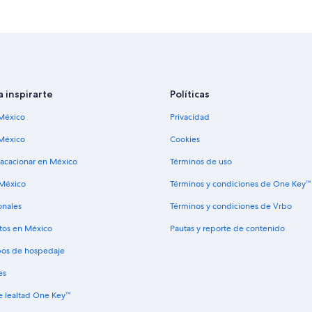
Hoteles con alberca en Lincoln
Casas vacacionales en Montaña Te
Hoteles en Orford
Hoteles con cocina en Thornton
Apart-Hoteles en Warren
a inspirarte
Políticas
Hoteles con casino en Wentworth
México
Privacidad
Condominios en Woodstock
México
Cookies
Hoteles en Woodstock
vacacionar en México
Términos de uso
 México
Términos y condiciones de One Key™
onales
Términos y condiciones de Vrbo
tos en México
Pautas y reporte de contenido
ipos de hospedaje
es
 lealtad One Key™