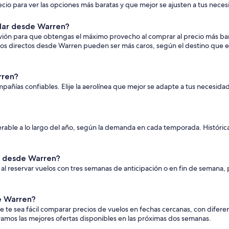
recio para ver las opciones más baratas y que mejor se ajusten a tus nece
lar desde Warren?
 avión para que obtengas el máximo provecho al comprar al precio más ba
elos directos desde Warren pueden ser más caros, según el destino que elij
rren?
añías confiables. Elije la aerolínea que mejor se adapte a tus necesida
derable a lo largo del año, según la demanda en cada temporada. Históri
s desde Warren?
al reservar vuelos con tres semanas de anticipación o en fin de semana,
de Warren?
 te sea fácil comparar precios de vuelos en fechas cercanas, con diferen
tramos las mejores ofertas disponibles en las próximas dos semanas.