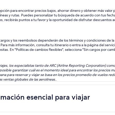
ión para encontrar precios bajos, ahorrar dinero y obtener más valor po
neas y rutas. Puedes personalizar tu búsqueda de acuerdo con tus fech
 recibirás puntos a tu favor y la oportunidad de disfrutar descuentos a
argos y los reembolsos dependerán de los términos y condiciones de la ta
ara más información, consulta tu itinerario o entra a la página del servi
sitas. En "Políticas de cambios flexibles", selecciona "Sin cargos por ca
s viajes, los especialistas tanto de ARC (Airline Reporting Corporation) c
posible garantizar cuál es el momento ideal para encontrar los precios má
ana para reservar y viajar se basa en los precios promedio de vuelos red
 ventas globales de las aerolíneas.
.
mación esencial para viajar