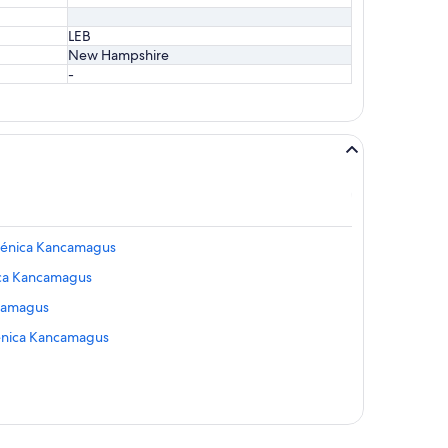
LEB
New Hampshire
-
Escénica Kancamagus
ica Kancamagus
ncamagus
énica Kancamagus