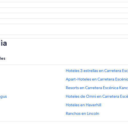
ia
les
Hoteles 3 estrellas en Carretera 
Apart-Hoteles en Carretera Escén
Resorts en Carretera Escénica Ka
agus
Hoteles de Omni en Carretera Esc
Hoteles en Haverhill
Ranchos en Lincoln
Hoteles baratos en Lincoln