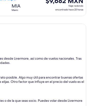
$9,682 MXN
horas
Viaje
MIA
Viaje redondo
redondo,
encontrado hace 23 horas
Miami
encontrado
hace
23
horas
ales desde Livermore, así como de vuelos nacionales. Tras
sidades.
rato posible. Algo muy útil para encontrar buenas ofertas
lijas. Otro factor que influye en el precio del vuelo es el
des o de la que seas socio. Puedes volar desde Livermore