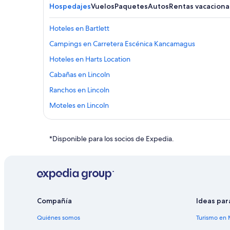
Hospedajes
Vuelos
Paquetes
Autos
Rentas vacaciona
Hoteles en Bartlett
Campings en Carretera Escénica Kancamagus
Hoteles en Harts Location
Cabañas en Lincoln
Ranchos en Lincoln
Moteles en Lincoln
Hoteles cerca de Loon Mountain Ski Resort
Campings en Montañas Blancas
*Disponible para los socios de Expedia.
Chalets en Montañas Blancas
Ranchos en Montañas Blancas
Hoteles de ski en Montañas Blancas
Hoteles en la playa en Montañas Blancas
Compañía
Ideas par
Hoteles románticos en Montañas Blancas
Quiénes somos
Turismo en 
Hoteles cerca del lago en Montañas Blancas