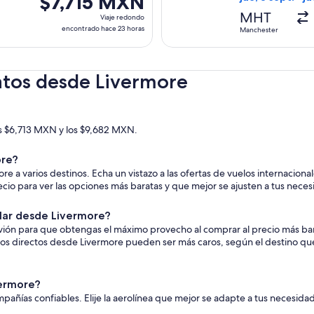
$7,715 MXN
horas
Viaje
MHT
Viaje redondo
redondo,
encontrado hace 23 horas
Manchester
encontrado
hace
23
atos desde Livermore
horas
los $6,713 MXN y los $9,682 MXN.
ore?
e a varios destinos. Echa un vistazo a las ofertas de vuelos internacion
recio para ver las opciones más baratas y que mejor se ajusten a tus nece
lar desde Livermore?
 avión para que obtengas el máximo provecho al comprar al precio más ba
elos directos desde Livermore pueden ser más caros, según el destino que e
vermore?
añías confiables. Elije la aerolínea que mejor se adapte a tus necesida