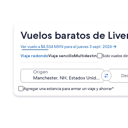
Vuelos baratos de Liv
Se
Ver vuelo a $4,534 MXN para el jueves 3 sept. 2026
abrirá
Viaje redondo
Viaje sencillo
Multidestino
Solo vuelos di
en
una
nueva
Destino
Origen
ventana
Agregar una estancia para armar un viaje y ahorrar*