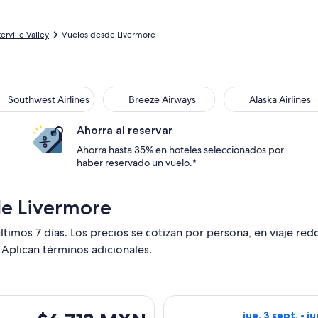
erville Valley
Vuelos desde Livermore
Southwest Airlines
Breeze Airways
Alaska Airlines
Ahorra al reservar
Ahorra hasta 35% en hoteles seleccionados por
haber reservado un vuelo.*
de Livermore
ltimos 7 días. Los precios se cotizan por persona, en viaje re
 Aplican términos adicionales.
es, con salida el jue, 3 sept. desde Manchester hacia Miami, 
Seleccionar vuel
$6,713 MXN
jue, 3 sept. - ju