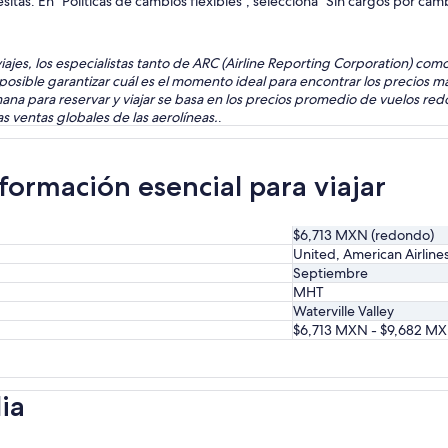
sitas. En "Políticas de cambios flexibles", selecciona "Sin cargos por ca
s viajes, los especialistas tanto de ARC (Airline Reporting Corporation) c
posible garantizar cuál es el momento ideal para encontrar los precios má
ana para reservar y viajar se basa en los precios promedio de vuelos red
 ventas globales de las aerolíneas.
.
formación esencial para viajar
$6,713 MXN (redondo)
United, American Airline
Septiembre
MHT
Waterville Valley
$6,713 MXN - $9,682 M
ia