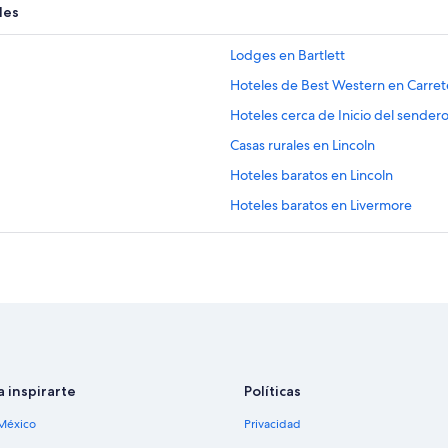
les
Lodges en Bartlett
Hoteles de Best Western en Carre
Hoteles cerca de Inicio del sender
Casas rurales en Lincoln
Hoteles baratos en Lincoln
Hoteles baratos en Livermore
Cabañas en Montañas Blancas
Casas de ciudad en Montañas Blan
Resorts en Montañas Blancas
Hoteles con spa en Montañas Blan
Hoteles de lujo en Montañas Blanc
Hoteles históricos en Montañas Bl
a inspirarte
Políticas
Hoteles boutique en Montañas Bla
México
Privacidad
Hoteles con alberca en Montañas B