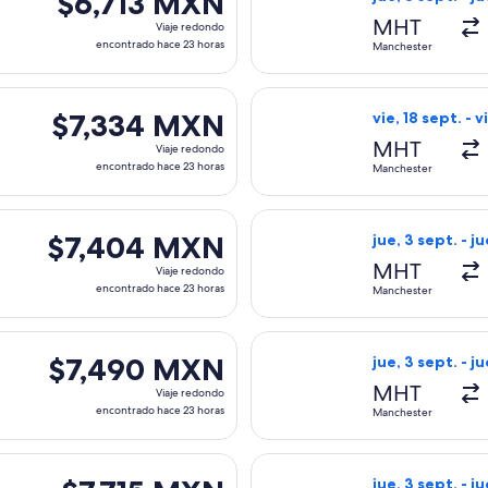
$6,713 MXN
Viaje
MHT
Viaje redondo
redondo,
encontrado hace 23 horas
Manchester
encontrado
hace
es, con salida el jue, 3 sept. desde Manchester hacia Miami, 
Seleccionar vuel
23
$7,334 MXN
$7,334 MXN
vie, 18 sept. - v
horas
Viaje
MHT
Viaje redondo
redondo,
encontrado hace 23 horas
Manchester
encontrado
hace
es, con salida el jue, 3 sept. desde Manchester hacia Miami, 
Seleccionar vuel
23
$7,404 MXN
$7,404 MXN
jue, 3 sept. - ju
horas
Viaje
MHT
Viaje redondo
redondo,
encontrado hace 23 horas
Manchester
encontrado
hace
es, con salida el jue, 3 sept. desde Manchester hacia Miami, 
Seleccionar vuel
23
$7,490 MXN
$7,490 MXN
jue, 3 sept. - ju
horas
Viaje
MHT
Viaje redondo
redondo,
encontrado hace 23 horas
Manchester
encontrado
hace
es, con salida el jue, 3 sept. desde Manchester hacia Miami, c
Seleccionar vuel
23
$7,715 MXN
jue, 3 sept. - ju