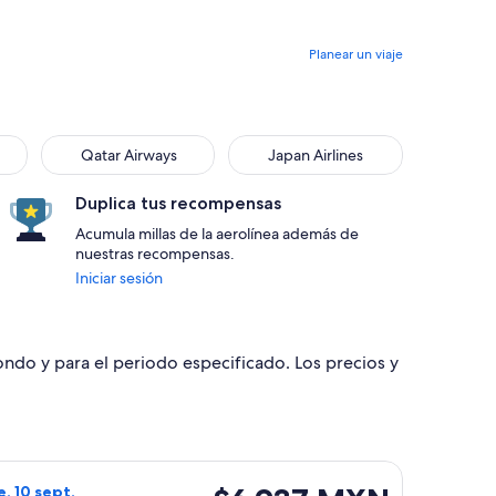
Planear un viaje
Qatar Airways
Japan Airlines
Duplica tus recompensas
Acumula millas de la aerolínea además de
nuestras recompensas.
Iniciar sesión
dondo y para el periodo especificado. Los precios y
con regreso el jue, 10 sept., con precio de $6,713 MXN. encont
o de American Airlines, con salida el jue, 3 sept. desde Manc
$6,937 MXN
e, 10 sept.