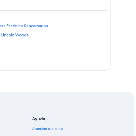
tera Escénica Kancamagus
o Lincoln Woods
cas
cas
as
ancas
Ayuda
ncas
Atención al cliente
lancas