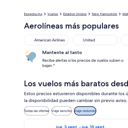
Expedia.mx
Vuelos
Estados Unidos
New Hampshire
Wat
Aerolíneas más populares
American Airlines
United
Mantente al tanto
Recibe alertas si los precios de vuelos suben o
bajan.*
Los vuelos más baratos des
Estos precios estuvieron disponibles durante los ú
la disponibilidad pueden cambiar sin previo aviso.
Todas las ofertas
Viaje sencillo
Viaje redondo
Seleccionar vuelo de American Airlin
jue, 3 sept. - jue, 10 sept.