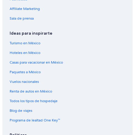
Cabañas en Isla de Rattlesnake
Affiliate Marketing
Campings en Isla de Rattlesnake
Sala de prensa
Casas vacacionales en Isla de Rattlesnake
Casas flotantes en Isla de Rattlesnake
Ideas para inspirarte
Resorts en Isla de Rattlesnake
Turismo en México
Condominios en Isla de Rattlesnake
Hoteles en México
Apartamentos en Isla de Rattlesnake
Casas para vacacionar en México
Hoteles haciendas en Isla de Rattlesnake
Paquetes a México
Hoteles de Independent en Isla de Rattlesnake
Vuelos nacionales
Moteles en Isla de Rattlesnake
Campings en Isla Keniston
Renta de autos en México
Casas de campo en Isla Keniston
Todos los tipos de hospedaje
Condominios en Isla Keniston
Blog de viajes
Apartamentos en Isla Keniston
Programa de lealtad One Key™
Cabañas en Isla Welch