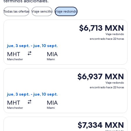
términos adicionales.
Todas las ofertas
Viaje sencillo
Viaje redondo
Seleccionar vuelo de American Airlines, con salida el jue, 3
$6,713 MXN
$6,713 MXN
Viaje
Viaje redondo
redondo,
encontrado hace 22 horas
encontrado
jue, 3 sept. - jue, 10 sept.
hace
MHT
MIA
22
Manchester
Miami
horas
Seleccionar vuelo de American Airlines, con salida el jue, 
$6,937 MXN
$6,937 MXN
Viaje
Viaje redondo
redondo,
encontrado hace 22 horas
encontrado
jue, 3 sept. - jue, 10 sept.
hace
MHT
MIA
22
Manchester
Miami
horas
Seleccionar vuelo de American Airlines, con salida el jue, 
$7,334 MXN
$7,334 MXN
Viaje