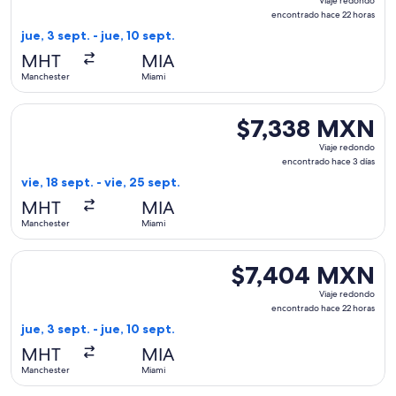
Viaje redondo
redondo,
encontrado hace 22 horas
encontrado
jue, 3 sept. - jue, 10 sept.
hace
MHT
MIA
22
Manchester
Miami
horas
Seleccionar vuelo de American Airlines, con salida el vie, 1
$7,338 MXN
$7,338 MXN
Viaje
Viaje redondo
redondo,
encontrado hace 3 días
encontrado
vie, 18 sept. - vie, 25 sept.
hace
MHT
MIA
3
Manchester
Miami
días
Seleccionar vuelo de American Airlines, con salida el jue, 
$7,404 MXN
$7,404 MXN
Viaje
Viaje redondo
redondo,
encontrado hace 22 horas
encontrado
jue, 3 sept. - jue, 10 sept.
hace
MHT
MIA
22
Manchester
Miami
horas