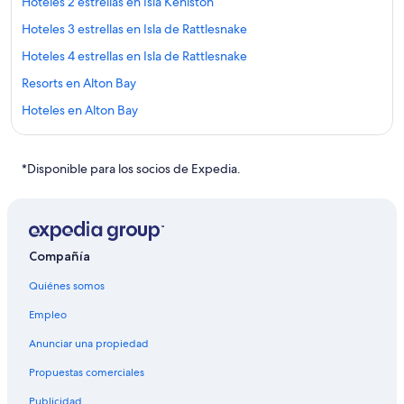
Hoteles 2 estrellas en Isla Keniston
Hoteles 3 estrellas en Isla de Rattlesnake
Hoteles 4 estrellas en Isla de Rattlesnake
Resorts en Alton Bay
Hoteles en Alton Bay
Casas de huéspedes en Belmont
Resorts en Belmont
*Disponible para los socios de Expedia.
Hoteles de ski en Belmont
Hoteles con alberca en Belmont
Hoteles en Belmont
Compañía
Hoteles en Gilford
Quiénes somos
Hoteles en Gilmanton
Empleo
Hoteles cerca de Instituto de artes de Wolfeboro
Anunciar una propiedad
Apart-Hoteles en Isla de Rattlesnake
Propuestas comerciales
B&B en Isla de Rattlesnake
Publicidad