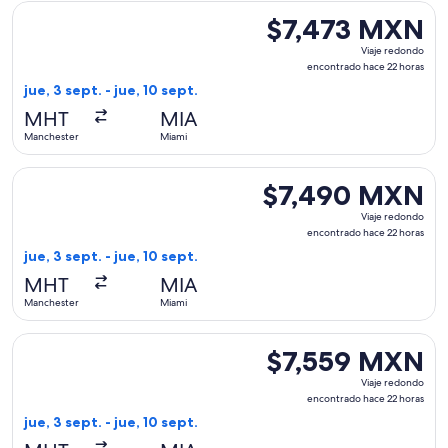
Seleccionar vuelo de American Airlines, con salida el jue, 
$7,473 MXN
$7,473 MXN
Viaje
Viaje redondo
redondo,
encontrado hace 22 horas
encontrado
jue, 3 sept. - jue, 10 sept.
hace
MHT
MIA
22
Manchester
Miami
horas
Seleccionar vuelo de American Airlines, con salida el jue, 
$7,490 MXN
$7,490 MXN
Viaje
Viaje redondo
redondo,
encontrado hace 22 horas
encontrado
jue, 3 sept. - jue, 10 sept.
hace
MHT
MIA
22
Manchester
Miami
horas
Seleccionar vuelo de American Airlines, con salida el jue, 
$7,559 MXN
$7,559 MXN
Viaje
Viaje redondo
redondo,
encontrado hace 22 horas
encontrado
jue, 3 sept. - jue, 10 sept.
hace