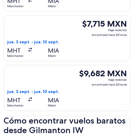
MHT
MIA
22
Manchester
Miami
horas
Seleccionar vuelo de American Airlines, con salida el jue, 3
$7,715 MXN
$7,715 MXN
Viaje
Viaje redondo
redondo,
encontrado hace 22 horas
encontrado
jue, 3 sept. - jue, 10 sept.
hace
MHT
MIA
22
Manchester
Miami
horas
Seleccionar vuelo de United, con salida el jue, 3 sept. des
$9,682 MXN
$9,682 MXN
Viaje
Viaje redondo
redondo,
encontrado hace 22 horas
encontrado
jue, 3 sept. - jue, 10 sept.
hace
MHT
MIA
22
Manchester
Miami
horas
Cómo encontrar vuelos baratos
desde Gilmanton IW