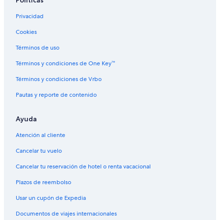
Políticas
Casas de campo en Laconia
Privacidad
Hoteles en Laconia
Hoteles cerca de Mount Major
Cookies
Hoteles en New Durham
Términos de uso
Hoteles cerca de Parque Bolduc
Términos y condiciones de One Key™
Casas de huéspedes en Pittsfield
Términos y condiciones de Vrbo
Hoteles en Pittsfield
Pautas y reporte de contenido
Hoteles en Winnisquam
Ayuda
Atención al cliente
Cancelar tu vuelo
Cancelar tu reservación de hotel o renta vacacional
Plazos de reembolso
Usar un cupón de Expedia
Documentos de viajes internacionales