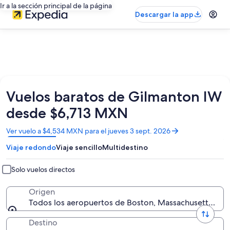
Ir a la sección principal de la página
Descargar la app
Vuelos baratos de Gilmanton IW
desde $6,713 MXN
Se
Ver vuelo a $4,534 MXN para el jueves 3 sept. 2026
abrirá
Viaje redondo
Viaje sencillo
Multidestino
en
una
nueva
Solo vuelos directos
ventana
Origen
Todos los aeropuertos de Boston, Massachusetts, Es
Destino