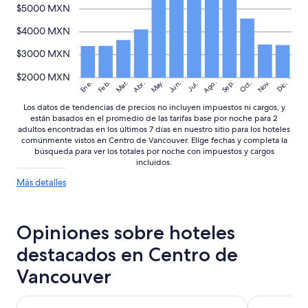
términos
$5000 MXN
adicionales.
$4000 MXN
$3000 MXN
$2000 MXN
Ago.
May.
Nov.
Ene.
Feb.
Mar.
Jun.
Sep.
Oct.
Abr.
Dic.
Jul.
Los datos de tendencias de precios no incluyen impuestos ni cargos, y
están basados en el promedio de las tarifas base por noche para 2
adultos encontradas en los últimos 7 días en nuestro sitio para los hoteles
comúnmente vistos en Centro de Vancouver. Elige fechas y completa la
búsqueda para ver los totales por noche con impuestos y cargos
incluidos.
Más
Más detalles
detalles
sobre
las
Opiniones sobre hoteles
tendencias
de
destacados en Centro de
precios
Vancouver
Sandman Signature Vancouver Downtown Hotel
Pinnacle Ho