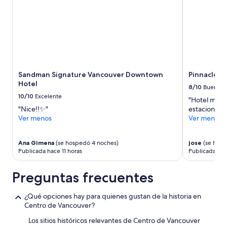
Sandman Signature Vancouver Downtown
Pinnacle H
Hotel
8/10
Bueno
10/10
Excelente
"Hotel muy 
"Nice!!✨️"
estacionami
Ver menos
Ver menos
Ana Gimena
(se hospedó 4 noches)
jose
(se hosp
Publicada hace 11 horas
Publicada hac
Preguntas frecuentes
¿Qué opciones hay para quienes gustan de la historia en
Centro de Vancouver?
Los sitios históricos relevantes de Centro de Vancouver