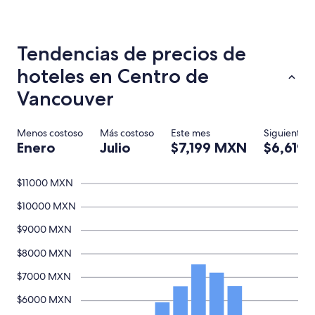
las
últimas
24
horas,
Tendencias de precios de
con
base
hoteles en Centro de
en
una
Vancouver
estancia
de
1
Menos costoso
Más costoso
Este mes
Siguiente 
noche
Enero
Julio
$7,199 MXN
$6,619
para
2
adultos.
$11000 MXN
Los
$10000 MXN
precios
y
$9000 MXN
la
disponibilidad
$8000 MXN
están
sujetos
$7000 MXN
a
cambios.
$6000 MXN
Aplican