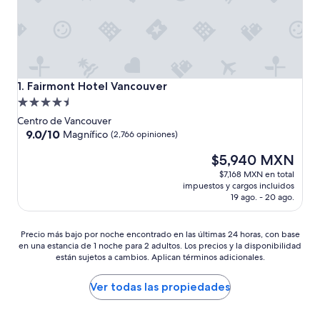
Fairmont Hotel Vancouver
1. Fairmont Hotel Vancouver
Propiedad
de
Centro de Vancouver
4.5
9.0
9.0/10
Magnífico
(2,766 opiniones)
de
estrellas
El
$5,940 MXN
10,
precio
Magnífico,
$7,168 MXN en total
actual
(2,766
impuestos y cargos incluidos
es
opiniones)
19 ago. - 20 ago.
de
$5,940 MXN
Precio
Precio más bajo por noche encontrado en las últimas 24 horas, con base
en una estancia de 1 noche para 2 adultos. Los precios y la disponibilidad
más
están sujetos a cambios. Aplican términos adicionales.
bajo
por
noche
Ver todas las propiedades
encontrado
en