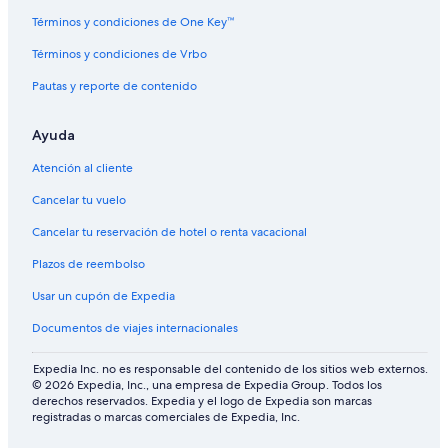
Casas de huéspedes en Vancouver
Términos y condiciones de One Key™
Casas flotantes en Vancouver
Términos y condiciones de Vrbo
Casas rurales en Vancouver
Pautas y reporte de contenido
Chalets en Vancouver
Ayuda
Resorts en Vancouver
Condominios en Vancouver
Atención al cliente
Condominios en Vancouver
Cancelar tu vuelo
Hoteles de golf en Vancouver
Cancelar tu reservación de hotel o renta vacacional
Resorts todo incluido en Vancouver
Plazos de reembolso
Hoteles de ski en Vancouver
Usar un cupón de Expedia
Hoteles de lujo en Vancouver
Documentos de viajes internacionales
Hoteles ecológicos en Vancouver
Expedia Inc. no es responsable del contenido de los sitios web externos.
Hoteles históricos en Vancouver
© 2026 Expedia, Inc., una empresa de Expedia Group. Todos los
derechos reservados. Expedia y el logo de Expedia son marcas
Hoteles románticos en Vancouver
registradas o marcas comerciales de Expedia, Inc.
Hoteles boutique en Vancouver