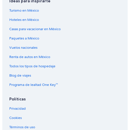
Ideas para inspirarte
Hoteles cerca de Estadio BC Place
Turismo en México
Hoteles cerca de Estadio Rogers
Hoteles en México
Hoteles gay friendly en Frente de la bahía de Vancouver
Casas para vacacionar en México
Hoteles en Frente de la bahía de Vancouver
Paquetes a México
Hoteles para ir de compras en Gastown
Hoteles cerca de Laguna artificial Lost Lagoon
Vuelos nacionales
Hoteles cerca de Museo de ciencias Science World
Renta de autos en México
Hoteles cerca de Parque Stanley
Todos los tipos de hospedaje
Hoteles cerca de Robson Street
Blog de viajes
Hoteles cerca de Teatro Orpheum
Programa de lealtad One Key™
B&B en Vancouver
Políticas
B&B en Vancouver
Cabañas en Vancouver
Privacidad
Campings en Vancouver
Cookies
Casas de campo en Vancouver
Términos de uso