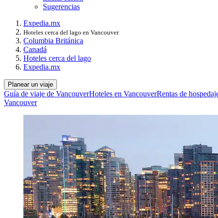
Sugerencias
Expedia.mx
Hoteles cerca del lago en Vancouver
Columbia Británica
Canadá
Hoteles cerca del lago
Expedia.mx
Planear un viaje
Guía de viaje de Vancouver
Hoteles en Vancouver
Rentas de hospedaj
Vancouver