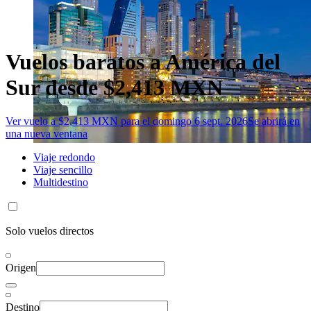
Vuelos baratos a América del
Sur desde $2,413 MXN
Ver vuelo a $2,413 MXN para el domingo 6 sept. 2026
Se abrirá en
una nueva ventana
Viaje redondo
Viaje sencillo
Multidestino
Solo vuelos directos
Origen
Destino