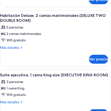
Habitación,
size,
2
con
camas
Abrir
Habitación de hotel con dos camas, un
5
Queen
acceso
Habitación Deluxe, 2 camas matrimoniales (DELUXE TWO
todas
size,
DOUBLE ROOM)
para
con
las
personas
5 personas
acceso
fotos
discapacitadas
para
2 camas matrimoniales
de
personas
(ACCESSIBLE
Wifi gratuito
Habitación
discapacitadas
TWO
(ACCESSIBLE
Deluxe,
Más
Más detalles
QUEEN
TWO
detalles
2
QUEEN
ROOM)
sobre
camas
Ver precio
ROOM)
Habitación
matrimoniales
Deluxe,
(DELUXE
2
Abrir
Una habitación de hotel con una cama 
5
camas
TWO
Suite ejecutiva, 1 cama King size (EXECUTIVE KING ROOM)
todas
matrimoniales
DOUBLE
3 personas
(DELUXE
las
ROOM)
TWO
1 cama King
fotos
DOUBLE
de
Wifi gratuito
ROOM)
Suite
Más
Más detalles
ejecutiva,
detalles
sobre