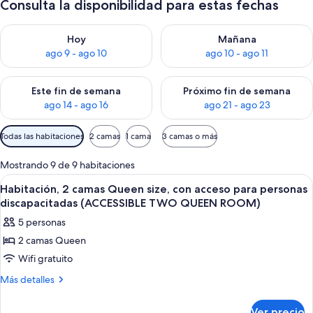
Consulta la disponibilidad para estas fechas
Consulta la disponibilidad para hoy ago 9 - ago 10
Consulta la disponibilidad par
Hoy
Mañana
ago 9 - ago 10
ago 10 - ago 11
Consulta la disponibilidad para este fin de semana ago 14 - ag
Consulta la disponibilidad pa
Este fin de semana
Próximo fin de semana
ago 14 - ago 16
ago 21 - ago 23
Filtros
Todas las habitaciones
2 camas
1 cama
3 camas o más
disponibles
para
Mostrando 9 de 9 habitaciones
las
Abrir
Habitación de hotel con dos camas, un e
6
Habitación, 2 camas Queen size, con acceso para personas
habitaciones
todas
discapacitadas (ACCESSIBLE TWO QUEEN ROOM)
las
5 personas
fotos
2 camas Queen
de
Wifi gratuito
Habitación,
2
Más
Más detalles
detalles
camas
sobre
Queen
Ver precio