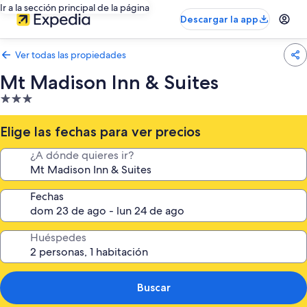
Ir a la sección principal de la página
Descargar la app
Ver todas las propiedades
Mt Madison Inn & Suites
Propiedad
de
3.0
Elige las fechas para ver precios
estrellas
¿A dónde quieres ir?
Fechas
Huéspedes
Buscar