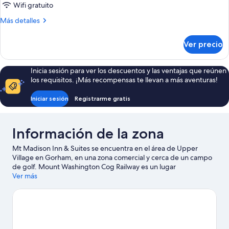
Wifi gratuito
Habitación
estándar,
Más
Más detalles
detalles
2
sobre
camas
Ver precio
Habitación
Queen
estándar,
size
2
Inicia sesión para ver los descuentos y las ventajas que reúnen
camas
(STANDARD
los requisitos. ¡Más recompensas te llevan a más aventuras!
Queen
TWO
size
Iniciar sesión
Registrarme gratis
QUEEN)
(STANDARD
TWO
QUEEN)
Información de la zona
Mt Madison Inn & Suites se encuentra en el área de Upper
Village en Gorham, en una zona comercial y cerca de un campo
de golf. Mount Washington Cog Railway es un lugar
emblemático, y la belleza natural de la zona puede apreciarse en
Ver más
Carretera Mt. Washington y Mount Washington State Park.
Diviértete en las montañas con lugares para hacer ski cross-
country y lugares para hacer ski alpino, o prueba otras
actividades al aire libre, como paseos con raquetas de nieve y
paseos en trineo.
Visita nuestra guía de Gorham