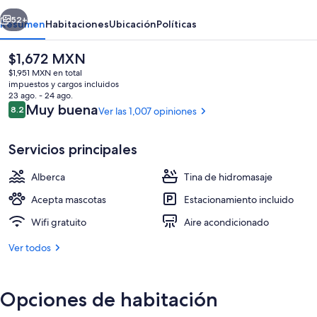
&
erior
Siguiente
Suites
52+
Resumen
Habitaciones
Ubicación
Políticas
El
$1,672 MXN
precio
$1,951 MXN en total
actual
impuestos y cargos incluidos
es
23 ago. - 24 ago.
de
Opiniones
Muy buena
8.2
Ver las 1,007 opiniones
8.2 de 10,
$1,672 MXN
Servicios principales
Vista frontal de la propiedad por la t
Alberca
Tina de hidromasaje
Acepta mascotas
Estacionamiento incluido
Wifi gratuito
Aire acondicionado
Ver todos
Opciones de habitación