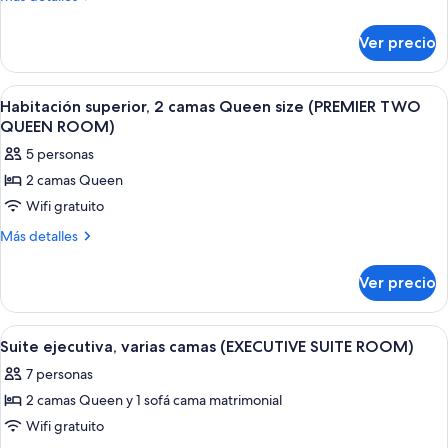
detalles
varias
sobre
camas
Ver precio
Habitación
(DELUXE
Deluxe,
QUEEN
varias
Abrir
Habitación de hotel con dos camas, un e
6
camas
AND
Habitación superior, 2 camas Queen size (PREMIER TWO
todas
(DELUXE
QUEEN ROOM)
DOUBLE
QUEEN
las
ROOM)
5 personas
AND
fotos
DOUBLE
2 camas Queen
de
ROOM)
Wifi gratuito
Habitación
superior,
Más
Más detalles
detalles
2
sobre
camas
Ver precio
Habitación
Queen
superior,
size
2
Abrir
Una sala de estar moderna con una mes
8
camas
(PREMIER
Suite ejecutiva, varias camas (EXECUTIVE SUITE ROOM)
todas
Queen
TWO
7 personas
size
las
QUEEN
(PREMIER
2 camas Queen y 1 sofá cama matrimonial
fotos
ROOM)
TWO
de
Wifi gratuito
QUEEN