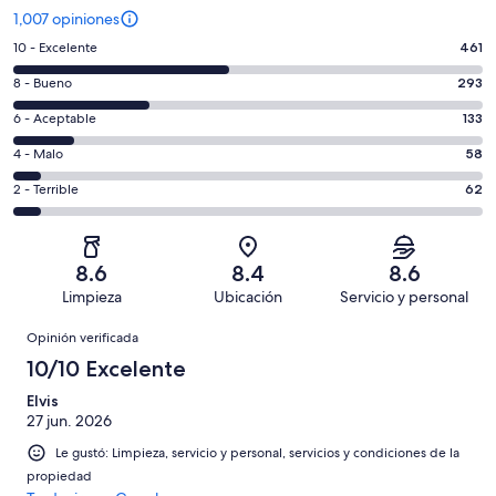
1,007 opiniones
Puntuación
10 - Excelente
461
de
Puntuación
8 - Bueno
293
10,
de
es
Puntuación
6 - Aceptable
133
8,
decir,
de
es
Puntuación
4 - Malo
58
Excelente.
6,
decir,
de
Basada
es
Puntuación
2 - Terrible
62
Bueno.
4,
en
decir,
de
Basada
es
461
Aceptable.
2,
en
decir,
de
Basada
es
293
Malo.
8.6
8.4
8.6
1007
en
decir,
de
Basada
Limpieza
Ubicación
Servicio y personal
opiniones
133
Terrible.
1007
en
Opiniones
de
Basada
opiniones
Opinión verificada
58
1007
en
de
10/10 Excelente
opiniones
62
1007
de
Elvis
opiniones
27 jun. 2026
1007
opiniones
Le gustó: Limpieza, servicio y personal, servicios y condiciones de la
propiedad