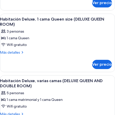
1
Ver precio
Suite
cama
ejecutiva,
King
1
Abrir
Un dormitorio ordenado con una cama 
4
size
cama
Habitación Deluxe, 1 cama Queen size (DELUXE QUEEN
todas
King
(EXECUTIVE
ROOM)
size
las
KING
3 personas
(EXECUTIVE
fotos
ROOM)
KING
1 cama Queen
de
ROOM)
Wifi gratuito
Habitación
Deluxe,
Más
Más detalles
detalles
1
sobre
cama
Ver precio
Habitación
Queen
Deluxe,
size
1
Abrir
Una habitación de hotel con dos camas
5
cama
(DELUXE
Habitación Deluxe, varias camas (DELUXE QUEEN AND
todas
Queen
DOUBLE ROOM)
QUEEN
size
las
ROOM)
5 personas
(DELUXE
fotos
QUEEN
1 cama matrimonial y 1 cama Queen
de
ROOM)
Wifi gratuito
Habitación
Deluxe,
Más
Más detalles