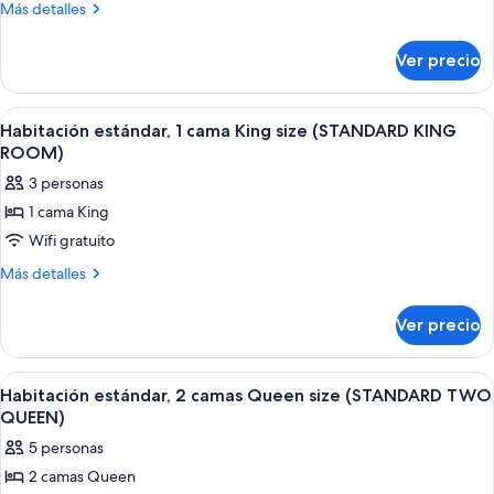
Suite
ROOM)
Más
Más detalles
ejecutiva,
detalles
sobre
varias
Ver precio
Suite
camas
ejecutiva,
(EXECUTIVE
varias
Abrir
Una cama bien tendida con sábanas bl
4
SUITE
camas
Habitación estándar, 1 cama King size (STANDARD KING
todas
(EXECUTIVE
ROOM)
ROOM)
SUITE
las
3 personas
ROOM)
fotos
1 cama King
de
Wifi gratuito
Habitación
estándar,
Más
Más detalles
detalles
1
sobre
cama
Ver precio
Habitación
King
estándar,
size
1
Abrir
Una habitación de hotel con dos cama
5
cama
(STANDARD
Habitación estándar, 2 camas Queen size (STANDARD TWO
todas
King
QUEEN)
KING
size
las
ROOM)
5 personas
(STANDARD
fotos
KING
2 camas Queen
de
ROOM)