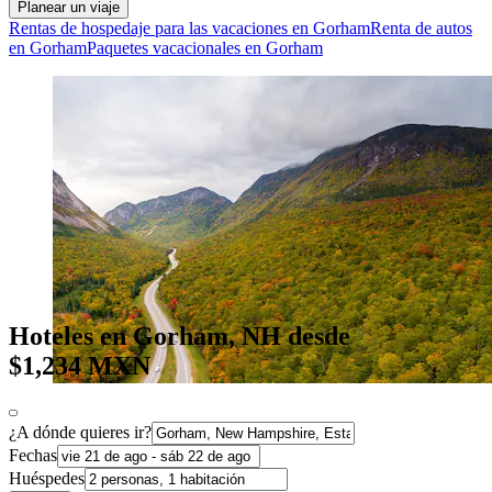
Planear un viaje
Rentas de hospedaje para las vacaciones en Gorham
Renta de autos
en Gorham
Paquetes vacacionales en Gorham
Hoteles en Gorham, NH desde
$1,234 MXN
¿A dónde quieres ir?
Fechas
Huéspedes