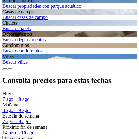
Parque acuático
Buscar propiedades con parque acuático
Casas de campo
Buscar casas de campo
Chalets
Buscar chalets
Departa­mentos
Buscar departamentos
Condominios
Buscar condominios
Villas
Buscar villas
Consulta precios para estas fechas
Hoy
7 ago. - 8 ago.
Mañana
8 ago. - 9 ago.
Este fin de semana
7 ago. - 9 ago.
Próximo fin de semana
14 ago. - 16 ago.
Ver en el mapa