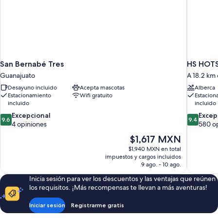
San Bernabé Tres
HS HOTS
Guanajuato
A 18.2 km
Desayuno incluido
Acepta mascotas
Alberca
Estacionamiento
Wifi gratuito
Estacion
incluido
incluido
9.6
9.4
Excepcional
Excep
9.6
9.4
de
de
4 opiniones
580 o
10,
10,
El
$1,617 MXN
Excepcional,
Excepcion
precio
$1,940 MXN en total
4
580
actual
impuestos y cargos incluidos
opiniones
opiniones
es
9 ago. - 10 ago.
de
Inicia sesión para ver los descuentos y las ventajas que reúnen
$1,617 MXN
los requisitos. ¡Más recompensas te llevan a más aventuras!
Iniciar sesión
Registrarme gratis