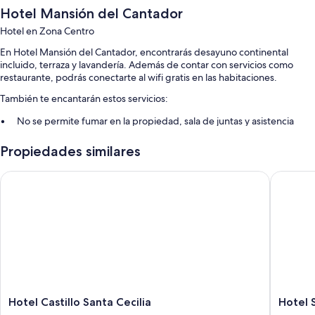
Hotel Mansión del Cantador
Hotel en Zona Centro
En Hotel Mansión del Cantador, encontrarás desayuno continental
incluido, terraza y lavandería. Además de contar con servicios como
restaurante, podrás conectarte al wifi gratis en las habitaciones.
También te encantarán estos servicios:
No se permite fumar en la propiedad, sala de juntas y asistencia
para compra de tours o entradas
Propiedades similares
Recepción disponible las 24 horas, periódicos gratis y servicio de
concierge
Hotel Castillo Santa Cecilia
Hotel S
Salón de fiestas, resguardo de equipaje y elevador
Las personas comparten buenas opiniones de aspectos como la
atención del personal
Características de la habitación
Todas las habitaciones de Hotel Mansión del Cantador ofrecen
amenidades, como wifi gratis, caja de seguridad y agua embotellada
gratis.
Hotel
Hotel
Hotel Castillo Santa Cecilia
Hotel 
Otros servicios que también encontrarás en las habitaciones incluyen:
Castillo
Socavon