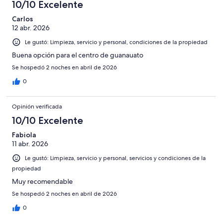
de
10/10 Excelente
opiniones
11
372
de
Carlos
opiniones
12 abr. 2026
372
opiniones
Le gustó: Limpieza, servicio y personal, condiciones de la propiedad
Buena opción para el centro de guanauato
Se hospedó 2 noches en abril de 2026
0
Opinión verificada
10/10 Excelente
Fabiola
11 abr. 2026
Le gustó: Limpieza, servicio y personal, servicios y condiciones de la
propiedad
Muy recomendable
Se hospedó 2 noches en abril de 2026
0