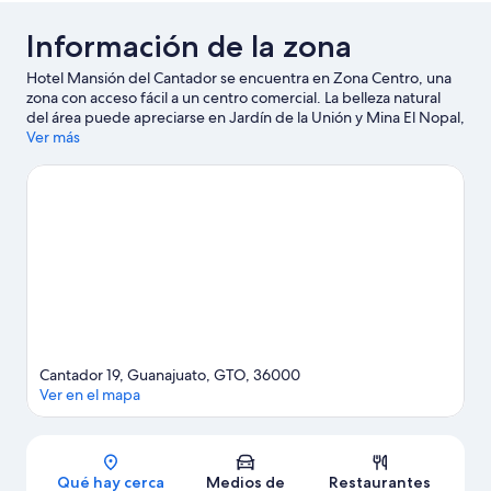
Información de la zona
Hotel Mansión del Cantador se encuentra en Zona Centro, una
zona con acceso fácil a un centro comercial. La belleza natural
del área puede apreciarse en Jardín de la Unión y Mina El Nopal,
mientras que Museo Diego Rivera y Teatro Juárez son lugares
Ver más
culturales destacados.
Visita nuestra guía de Guanajuato
Cantador 19, Guanajuato, GTO, 36000
Ver en el mapa
Sección del mapa
Qué hay cerca
Medios de
Restaurantes