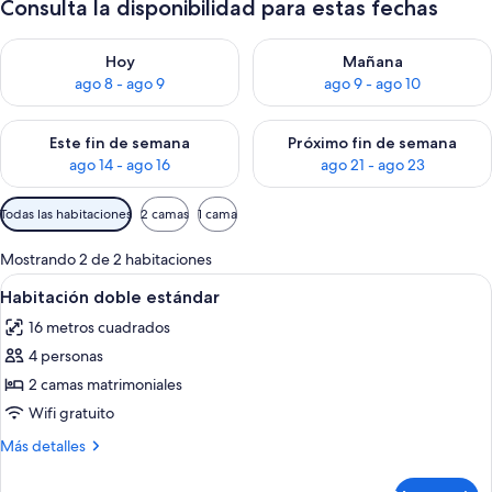
Consulta la disponibilidad para estas fechas
Consulta la disponibilidad para hoy ago 8 - ago 9
Consulta la disponibilidad pa
Hoy
Mañana
ago 8 - ago 9
ago 9 - ago 10
Consulta la disponibilidad para este fin de semana ago 14 - ag
Consulta la disponibilidad pa
Este fin de semana
Próximo fin de semana
ago 14 - ago 16
ago 21 - ago 23
Filtros
Todas las habitaciones
2 camas
1 cama
disponibles
para
Mostrando 2 de 2 habitaciones
las
Abrir
Habitación de hotel con dos camas, un
13
Habitación doble estándar
habitaciones
todas
16 metros cuadrados
las
4 personas
fotos
de
2 camas matrimoniales
Habitación
Wifi gratuito
doble
Más
Más detalles
estándar
detalles
sobre