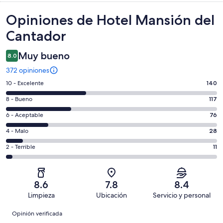
Opiniones
Opiniones de Hotel Mansión del
Cantador
Muy bueno
8.0
372 opiniones
Puntuación
10 - Excelente
140
de
Puntuación
8 - Bueno
117
10,
de
es
Puntuación
6 - Aceptable
76
8,
decir,
de
es
Puntuación
4 - Malo
28
Excelente.
6,
decir,
de
Basada
es
Puntuación
2 - Terrible
11
Bueno.
4,
en
decir,
de
Basada
es
140
Aceptable.
2,
en
decir,
de
Basada
es
117
Malo.
8.6
7.8
8.4
372
en
decir,
de
Basada
Limpieza
Ubicación
Servicio y personal
opiniones
76
Terrible.
372
en
Opiniones
de
Basada
opiniones
Opinión verificada
28
372
en