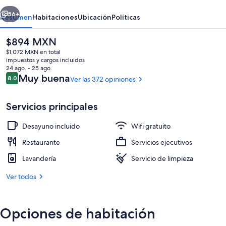
Cantador
erior
Siguiente
56+
Resumen
Habitaciones
Ubicación
Políticas
El
$894 MXN
precio
$1,072 MXN en total
actual
impuestos y cargos incluidos
es
24 ago. - 25 ago.
de
Opiniones
Muy buena
8.0
Ver las 372 opiniones
8.0 de 10,
$894 MXN
Servicios principales
Exterior
Desayuno incluido
Wifi gratuito
Restaurante
Servicios ejecutivos
Lavandería
Servicio de limpieza
Ver todos
Opciones de habitación