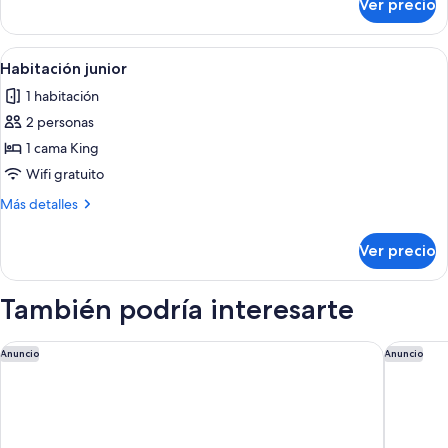
Ver precio
Habitación
doble
estándar
Abrir
Habitación de hotel con una cama gra
1
Habitación junior
todas
1 habitación
las
2 personas
fotos
de
1 cama King
Habitación
Wifi gratuito
junior
Más
Más detalles
detalles
sobre
Ver precio
Habitación
junior
También podría interesarte
San Bernabé Tres
HS HOTS
Anuncio
Anuncio