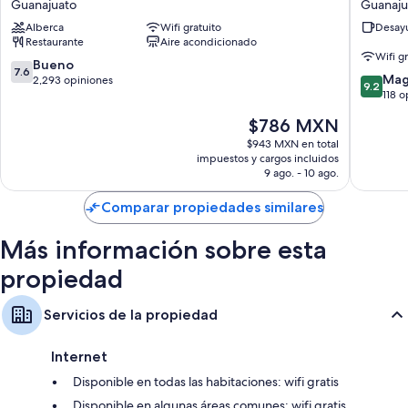
Guanajuato
Guanaju
Santa
Guanaju
Baños con regaderas
Alberca
Wifi gratuito
Desayu
Cecilia
Restaurante
Aire acondicionado
Televisiones de pantalla plana con canales por cable
Guanajuato
Wifi g
7.6
Bueno
Servicio de limpieza diario y escritorios
7.6
9.2
Mag
de
2,293 opiniones
9.2
de
118 o
10,
10,
Bueno,
El
$786 MXN
Magnífi
2,293
precio
118
$943 MXN en total
opiniones
actual
impuestos y cargos incluidos
opinion
es
9 ago. - 10 ago.
de
$786 MXN
Comparar propiedades similares
Más información sobre esta
propiedad
Servicios de la propiedad
Internet
Disponible en todas las habitaciones: wifi gratis
Disponible en algunas áreas comunes: wifi gratis