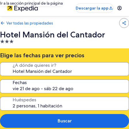
Ir a la sección principal de la página
Descargar la app
Ver todas las propiedades
Hotel Mansión del Cantador
Propiedad
de
3.0
Elige las fechas para ver precios
estrellas
¿A dónde quieres ir?
Fechas
Huéspedes
Buscar