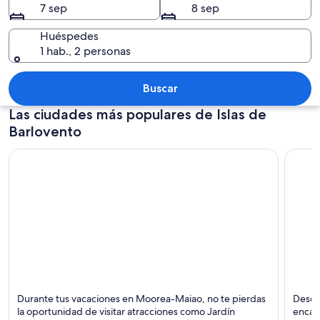
7 sep
8 sep
Huéspedes
1 hab., 2 personas
Una isla tropical con una montaña des
Buscar
Las ciudades más populares de Islas de
Barlovento
Moorea-Maiao
Papee
Durante tus vacaciones en Moorea-Maiao, no te pierdas
Descu
Ferrie
la oportunidad de visitar atracciones como Jardín
encant