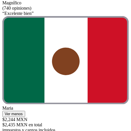
Magnífico
(740 opiniones)
“Excelente bien”
Maria
Ver menos
$2,244 MXN
$2,435 MXN en total
impuestos y cargos incluidos