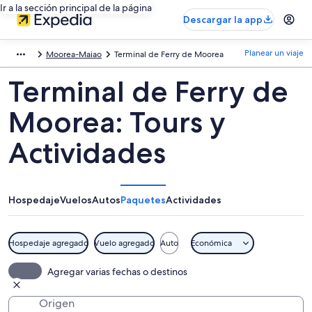
Ir a la sección principal de la página
Descargar la app
Planear un viaje
Moorea-Maiao
Terminal de Ferry de Moorea
Terminal de Ferry de
Moorea: Tours y
Actividades
Hospedaje
Vuelos
Autos
Paquetes
Actividades
Hospedaje agregado
Vuelo agregado
Auto
Económica
Agregar varias fechas o destinos
Origen