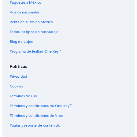
Paquetes a México
Chalets en Ruta de la Piña
Vuelos nacionales
Condominios en Ruta de la Piña
Renta de autos en México
Apartamentos en Ruta de la Piña
Todos los tipos de hospedaje
Hostales en Ruta de la Piña
Blog de viajes
Hoteles de lujo en Ruta de la Piña
Programa de lealtad One Key™
Lodges en Ruta de la Piña
Villas en Ruta de la Piña
Políticas
Hoteles en Teavaro
Privacidad
Hoteles con traslado al aeropuerto en Temae
Cookies
Hoteles en Temae
Términos de uso
Hoteles cerca de Terminal de Ferry de Moorea
Términos y condiciones de One Key™
Hoteles en Vaiare
Términos y condiciones de Vrbo
Lodges en Vaiare
Pautas y reporte de contenido