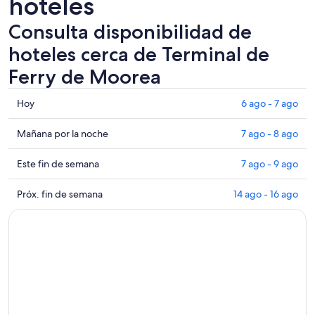
hoteles
Consulta disponibilidad de
hoteles cerca de Terminal de
Ferry de Moorea
Consultar
Hoy
6 ago - 7 ago
los
precios
Consultar
Mañana por la noche
7 ago - 8 ago
cerca
precios
de
cerca
Consultar
Este fin de semana
7 ago - 9 ago
Terminal
de
precios
de
Terminal
cerca
Consultar
Próx. fin de semana
14 ago - 16 ago
Ferry
de
de
precios
de
Ferry
Terminal
cerca
Moorea
de
de
de
para
Moorea
Ferry
Terminal
hoy,
para
de
de
6
mañana
Moorea
Ferry
ago
por
para
de
-
la
este
Moorea