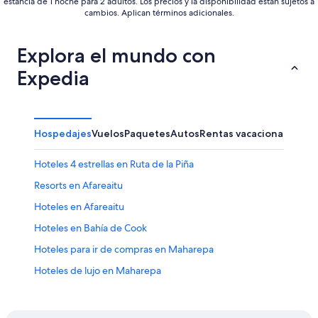
estancia de 1 noche para 2 adultos. Los precios y la disponibilidad están sujetos a
cambios. Aplican términos adicionales.
Explora el mundo con
Expedia
Hospedajes
Vuelos
Paquetes
Autos
Rentas vacacionales
Otr
Hoteles 4 estrellas en Ruta de la Piña
Resorts en Afareaitu
Hoteles en Afareaitu
Hoteles en Bahía de Cook
Hoteles para ir de compras en Maharepa
Hoteles de lujo en Maharepa
Hoteles en Maharepa
Resorts en Moorea-Maiao