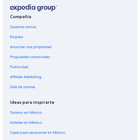
Apart-Hoteles en Paopao
B&B en Paopao
Compañía
Casas vacacionales en Paopao
Quiénes somos
Resorts en Paopao
Empleo
Hoteles baratos en Paopao
Anunciar una propiedad
Hoteles en Paopao
Propuestas comerciales
Lodges en Paopao
Publicidad
Hoteles en la playa en Pihaena
Affiliate Marketing
Hoteles que aceptan mascotas en Pihaena
Sala de prensa
Hoteles en Pihaena
Cabañas en Ruta de la Piña
Ideas para inspirarte
Casas de campo en Ruta de la Piña
Turismo en México
Casas de huéspedes en Ruta de la Piña
Hoteles en México
Casas vacacionales en Ruta de la Piña
Casas para vacacionar en México
Casas flotantes en Ruta de la Piña