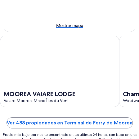
7
noche,
fin
para
ago
7
de
el
ago
semana,
próximo
-
7
fin
Mostrar mapa
8
ago
de
ago
-
semana,
MOOREA VAIARE LODGE
Chambre 
9
14
ago
ago
-
16
ago
MOOREA VAIARE LODGE
Chamb
Vaiare Moorea-Maiao Îles du Vent
Vai'a
Windwar
Ver 488 propiedades en Terminal de Ferry de Moorea
Precio más bajo por noche encontrado en las últimas 24 horas, con base en una