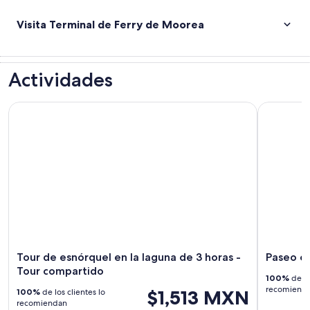
Visita Terminal de Ferry de Moorea
Actividades
Tour de esnórquel en la laguna de 3 horas - Tour compartid
Paseo en 
Tour de esnórquel en la laguna de 3 horas -
Paseo e
Tour compartido
100%
de lo
recomiend
$1,513 MXN
100%
de los clientes lo
recomiendan