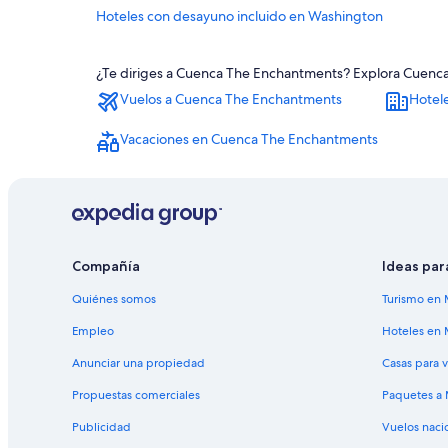
Hoteles con desayuno incluido en Washington
Hoteles con traslado al aeropuerto en Washington
¿Te diriges a Cuenca The Enchantments? Explora Cuenca 
Hoteles cerca de Front Street Park
Vuelos a Cuenca The Enchantments
Hotel
Cabañas en Leavenworth
Casas rurales en Leavenworth
Vacaciones en Cuenca The Enchantments
Resorts en Leavenworth
Hoteles con spa en Leavenworth
Resorts todo incluido en Leavenworth
Hoteles de lujo en Leavenworth
Compañía
Ideas par
Hoteles románticos en Leavenworth
Quiénes somos
Turismo en 
Hoteles con desayuno incluido en Leavenworth
Empleo
Hoteles en 
Hoteles con vista al mar en Leavenworth
Anunciar una propiedad
Casas para 
Hoteles en Leavenworth
Propuestas comerciales
Paquetes a
Hoteles cerca de Leavenworth Nutcracker Museum
Publicidad
Vuelos naci
Hoteles cerca de Leavenworth Summer Theater