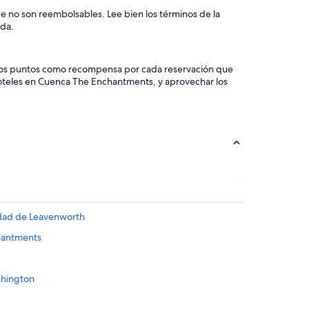
ue no son reembolsables. Lee bien los términos de la
eda.
 damos puntos como recompensa por cada reservación que
 hoteles en Cuenca The Enchantments, y aprovechar los
iudad de Leavenworth
hantments
shington