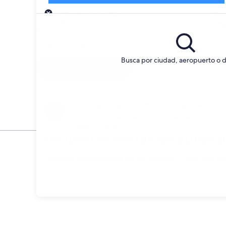
Entrega
Fecha de entrega
Fech
20 ago
21 a
Tengo un código de descuento
Busca por ciudad, aeropuerto o d
Buscar
Anticípate a los cambios de planes
Cancela sin penalización en rentas de auto
seleccionadas.
Encuentra rentas de autos 
* Precios encontrados en las últimas 6 días. Haz cli