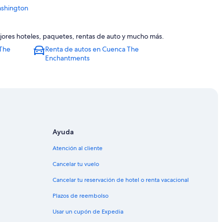
ashington
jores hoteles, paquetes, rentas de auto y mucho más.
 The
Renta de autos en Cuenca The
th
Enchantments
rth
venworth
Ayuda
Atención al cliente
enworth
Cancelar tu vuelo
Cancelar tu reservación de hotel o renta vacacional
Plazos de reembolso
ndeer Farm
Usar un cupón de Expedia