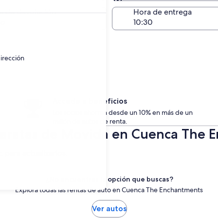
Devolución (igual a la e
a de devolución
Hora de entrega
go
irección
Accede a beneficios
Los socios ahorran desde un 10% en más de un
millón de autos de renta.
baratas de Movida en Cuenca The 
c para actualizarlos.
¿No encuentras la opción que buscas?
Explora todas las rentas de auto en Cuenca The Enchantments
Ver autos