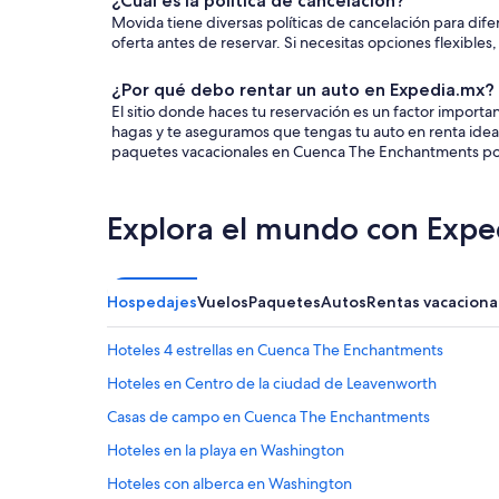
¿Cuál es la política de cancelación?
Movida tiene diversas políticas de cancelación para dif
oferta antes de reservar. Si necesitas opciones flexibles
¿Por qué debo rentar un auto en Expedia.mx?
El sitio donde haces tu reservación es un factor impor
hagas y te aseguramos que tengas tu auto en renta ideal
paquetes vacacionales en Cuenca The Enchantments po
Explora el mundo con Expe
Hospedajes
Vuelos
Paquetes
Autos
Rentas vacaciona
Hoteles 4 estrellas en Cuenca The Enchantments
Hoteles en Centro de la ciudad de Leavenworth
Casas de campo en Cuenca The Enchantments
Hoteles en la playa en Washington
Hoteles con alberca en Washington