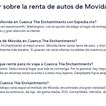
r sobre la renta de autos de Movi
de Movida en Cuenca The Enchantments con Expedia.mx?
a en Leavenworth, Washington, con la opción de elegir el lugar de entr
 y gran atención al cliente.
s de Movida en Cuenca The Enchantments?
hantments al mejor precio. Movida tiene varios tipos de auto, y el preci
ente más baratos. Si quieres ver otras ofertas increíbles de nuestros p
ue renté para mi viaje a Cuenca The Enchantments?
s. Selecciona el lugar que más te convenga. Por lo general, hay mayor
 en diversas zonas te evita ir a sitios muy lejanos. Desplázate hacia abaj
n Cuenca The Enchantments?
catálogo varía según el módulo de Movida, encontrarás una gran variedad
utos económicos, de lujo, de gama media, SUV, convertibles, híbridos, 