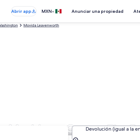
•
Abrir app
MXN
Anunciar una propiedad
Ate
ashington
Movida Leavenworth
 de Movida en Cuenca The 
Devolución (igual a la e