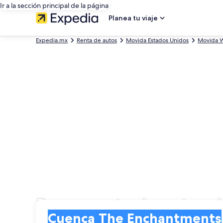
Ir a la sección principal de la página
Planea tu viaje
Expedia.mx
Renta de autos
Movida Estados Unidos
Movida W
Busca renta de autos
Entrega
Entrega
Cuenca The Enchantments