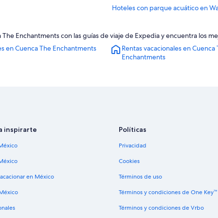
Hoteles con parque acuático en W
Hoteles para bodas en Washington
The Enchantments con las guías de viaje de Expedia y encuentra los me
Hoteles cerca de Icicle Creek
es en Cuenca The Enchantments
Rentas vacacionales en Cuenca
Casas de huéspedes en Leavenwor
Enchantments
Centros vacacionales en Leavenwo
Hostales en Leavenworth
Hoteles para ir de compras en Lea
Hoteles de ski en Leavenworth
Hoteles históricos en Leavenworth
a inspirarte
Políticas
Hoteles baratos en Leavenworth
México
Privacidad
Hoteles cerca de viñedos en Leav
México
Cookies
Hoteles con vista en Leavenworth
vacacionar en México
Términos de uso
Lodges en Leavenworth
 México
Términos y condiciones de One Key™
Hoteles cerca de Leavenworth Rei
onales
Términos y condiciones de Vrbo
Villas en Leavenworth