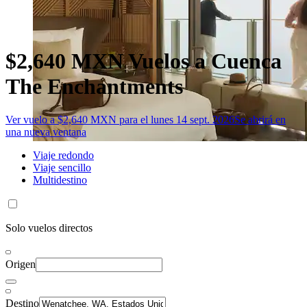
$2,640 MXN Vuelos a Cuenca
The Enchantments
Ver vuelo a $2,640 MXN para el lunes 14 sept. 2026
Se abrirá en
una nueva ventana
Viaje redondo
Viaje sencillo
Multidestino
Solo vuelos directos
Origen
Destino