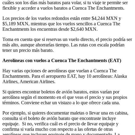
cuáles son los días más baratos para volar, si tu viaje te permite ser
flexible y acceder a vuelos baratos a Cuenca The Enchantments.
Los precios de los vuelos redondos están entre $4,244 MXN y
$5,189 MXN, mientras que los vuelos sencillos a Cuenca The
Enchantments los encuentras desde $2,640 MXN.
Toma en cuenta que si reservas un vuelo directo, el precio podría ser
más alto, aunque ahorrarías tiempo. Las rutas con escala podrían
tener un precio más barato.
Aerolíneas con vuelos a Cuenca The Enchantments (
EAT)
Hay varias opciones de aerolíneas que vuelan a Cuenca The
Enchantments. Para el aeropuerto EAT, hay 10 aerolíneas: Alaska
Airlines, American Airlines.
Si quieres encontrar boletos de avión baratos, estos varían por
aerolínea según el momento en el que veas el precio y sus propios
términos. Conviene echar un vistazo a lo que ofrece cada una.
Por ejemplo, si quieres documentar maletas o llevar una en cabina,
consulta si el boleto de avión barato que encontraste incluye
equipaje. Si no, verifica cuál es el precio de llevar equipaje y
confirma si varía mucho con respecto a las ofertas de otras
aerolíneas que incluyen equipaje de mano y documentado. La