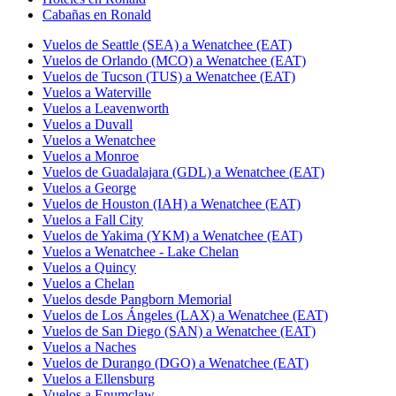
Cabañas en Ronald
Vuelos de Seattle (SEA) a Wenatchee (EAT)
Vuelos de Orlando (MCO) a Wenatchee (EAT)
Vuelos de Tucson (TUS) a Wenatchee (EAT)
Vuelos a Waterville
Vuelos a Leavenworth
Vuelos a Duvall
Vuelos a Wenatchee
Vuelos a Monroe
Vuelos de Guadalajara (GDL) a Wenatchee (EAT)
Vuelos a George
Vuelos de Houston (IAH) a Wenatchee (EAT)
Vuelos a Fall City
Vuelos de Yakima (YKM) a Wenatchee (EAT)
Vuelos a Wenatchee - Lake Chelan
Vuelos a Quincy
Vuelos a Chelan
Vuelos desde Pangborn Memorial
Vuelos de Los Ángeles (LAX) a Wenatchee (EAT)
Vuelos de San Diego (SAN) a Wenatchee (EAT)
Vuelos a Naches
Vuelos de Durango (DGO) a Wenatchee (EAT)
Vuelos a Ellensburg
Vuelos a Enumclaw