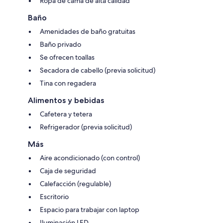
Ropa de cama de alta calidad
Baño
Amenidades de baño gratuitas
Baño privado
Se ofrecen toallas
Secadora de cabello (previa solicitud)
Tina con regadera
Alimentos y bebidas
Cafetera y tetera
Refrigerador (previa solicitud)
Más
Aire acondicionado (con control)
Caja de seguridad
Calefacción (regulable)
Escritorio
Espacio para trabajar con laptop
Iluminación LED