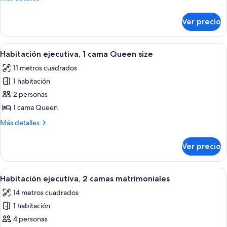
detalles
sobre
Ver precio
Suite
(Queen
Suite)
Abrir
Habitación de hotel con una cama grande
4
Habitación ejecutiva, 1 cama Queen size
todas
11 metros cuadrados
las
1 habitación
fotos
de
2 personas
Habitación
1 cama Queen
ejecutiva,
Más
Más detalles
1
detalles
cama
sobre
Ver precio
Habitación
Queen
ejecutiva,
size
1
Abrir
Habitación de hotel con dos camas, un e
4
cama
Habitación ejecutiva, 2 camas matrimoniales
todas
Queen
14 metros cuadrados
size
las
1 habitación
fotos
de
4 personas