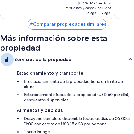
precio
opiniones
5,003
$3,406 MXN en total
Camas infantiles gratuitas, cafeteras y calefacción
actual
impuestos y cargos incluidos
opinion
es
16 ago. - 17 ago.
de
$2,316 MXN
Comparar propiedades similares
Más información sobre esta
propiedad
Servicios de la propiedad
Estacionamiento y transporte
El estacionamiento de la propiedad tiene un límite de
altura
Estacionamiento fuera de la propiedad (USD 60 por día);
descuentos disponibles
Alimentos y bebidas
Desayuno completo disponible todos los días de 06:00 a
11:00 con cargo: de USD 15 a 23 por persona
1 bar o lounge