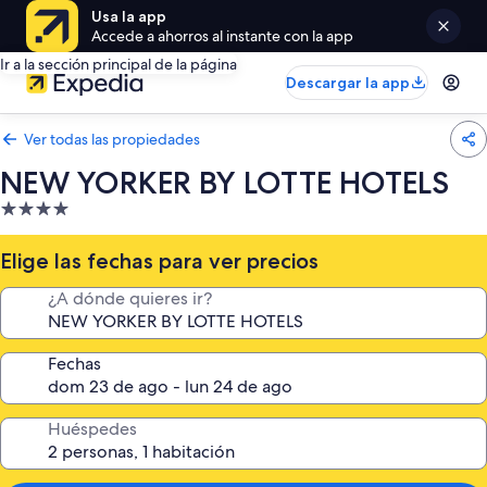
Usa la app
Accede a ahorros al instante con la app
Ir a la sección principal de la página
Descargar la app
Ver todas las propiedades
NEW YORKER BY LOTTE HOTELS
Propiedad
de
4.0
Elige las fechas para ver precios
estrellas
¿A dónde quieres ir?
Fechas
Huéspedes