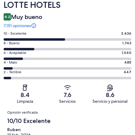
LOTTE HOTELS
Muy bueno
8.2
7,151 opiniones
Puntuación
10 - Excelente
3,436
de
Puntuación
8 - Bueno
1,743
10,
de
es
Puntuación
6 - Aceptable
1,040
8,
decir,
de
es
Puntuación
4 - Malo
485
Excelente.
6,
decir,
de
Basada
es
Puntuación
2 - Terrible
447
Bueno.
4,
en
decir,
de
Basada
es
3436
Aceptable.
2,
en
decir,
de
Basada
es
1743
Malo.
8.4
7.6
8.6
7151
en
decir,
de
Basada
Limpieza
Servicios
Servicio y personal
opiniones
1040
Terrible.
7151
en
Opiniones
de
Basada
opiniones
Opinión verificada
485
7151
en
de
10/10 Excelente
opiniones
447
7151
de
Ruben
opiniones
19 feb. 2026