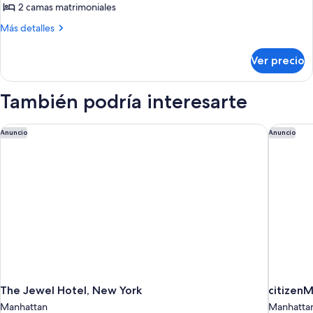
Habitación
2 camas matrimoniales
ejecutiva,
Más
Más detalles
2
detalles
camas
sobre
Ver precio
Habitación
matrimoniales
ejecutiva,
2
También podría interesarte
camas
matrimoniales
The Jewel Hotel, New York
citizenM
Anuncio
Anuncio
The Jewel Hotel, New York
citizen
Manhattan
Manhatta