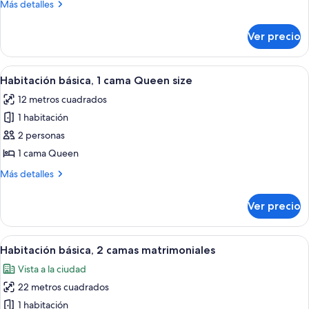
Más
Más detalles
2
detalles
camas
sobre
Ver precio
Habitación
matrimoniales
básica,
2
Abrir
Una habitación de hotel con cama, tel
4
camas
Habitación básica, 1 cama Queen size
todas
matrimoniales
12 metros cuadrados
las
1 habitación
fotos
de
2 personas
Habitación
1 cama Queen
básica,
Más
Más detalles
1
detalles
cama
sobre
Ver precio
Habitación
Queen
básica,
size
1
Abrir
Habitación de hotel con dos camas, un e
5
cama
Habitación básica, 2 camas matrimoniales
todas
Queen
Vista a la ciudad
size
las
22 metros cuadrados
fotos
de
1 habitación