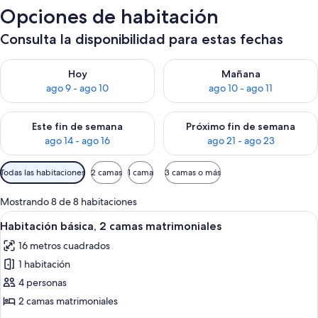
Opciones de habitación
Consulta la disponibilidad para estas fechas
Consulta la disponibilidad para hoy ago 9 - ago 10
Consulta la disponibilidad par
Hoy
Mañana
ago 9 - ago 10
ago 10 - ago 11
Consulta la disponibilidad para este fin de semana ago 14 - ag
Consulta la disponibilidad pa
Este fin de semana
Próximo fin de semana
ago 14 - ago 16
ago 21 - ago 23
Filtros
Todas las habitaciones
2 camas
1 cama
3 camas o más
disponibles
para
Mostrando 8 de 8 habitaciones
las
Abrir
Habitación de hotel con dos camas, telev
4
Habitación básica, 2 camas matrimoniales
habitaciones
todas
16 metros cuadrados
las
1 habitación
fotos
de
4 personas
Habitación
2 camas matrimoniales
básica,