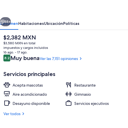
BY
LOTTE
erior
Siguiente
HOTELS
55+
Resumen
Habitaciones
Ubicación
Políticas
El
$2,382 MXN
precio
$3,580 MXN en total
actual
impuestos y cargos incluidos
es
16 ago. - 17 ago.
de
Opiniones
Muy buena
8.2
Ver las 7,151 opiniones
8.2 de 10,
$2,382 MXN
Servicios principales
Vista desde la propiedad
Acepta mascotas
Restaurante
Aire acondicionado
Gimnasio
Desayuno disponible
Servicios ejecutivos
Ver todos