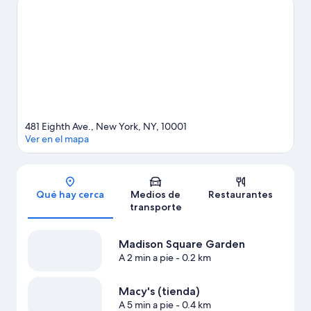
(tienda). ¿Quieres asistir a un evento o partido mientras estás
aquí? Échale un vistazo al calendario de actividades de Madison
Square Garden. Encontrarás muchas opciones para conocer la
zona con actividades como golf. A los huéspedes les encanta la
ubicación céntrica de este hotel por sus atractivos turísticos.
También es conveniente por el transporte público: la Estación
de metro 34 St. - Penn se encuentra a poca distancia y la
Estación de metro 34 St. - Penn (Fashion Av.) está a 4 minutos a
pie.
Visita nuestra guía de Nueva York
481 Eighth Ave., New York, NY, 10001
Ver en el mapa
Sección del mapa
Qué hay cerca
Medios de
Restaurantes
transporte
Madison Square Garden
A 2 min a pie
- 0.2 km
Macy's (tienda)
A 5 min a pie
- 0.4 km