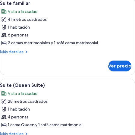
8
cama
Suite familiar
todas
Queen
Vista a la ciudad
size
las
41 metros cuadrados
fotos
de
1 habitación
Suite
6 personas
familiar
2 camas matrimoniales y 1 sofá cama matrimonial
Más
Más detalles
detalles
sobre
Ver precio
Suite
familiar
Abrir
Una habitación de hotel con cama, sofá, 
6
Suite (Queen Suite)
todas
Vista a la ciudad
las
28 metros cuadrados
fotos
de
1 habitación
Suite
4 personas
(Queen
1 cama Queen y 1 sofá cama matrimonial
Suite)
Más
Más detalles