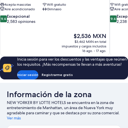
Acepta mascotas
Wifi gratuito
Wifi grat
Aire acondicionado
Gimnasio
Aire aco
9.4
9.4
Excepcional
Excep
9.4
9.4
de
de
2,583 opiniones
2,238 
10,
10,
Excepcional,
Excepcion
El
$2,536 MXN
2,583
2,238
precio
opiniones
opiniones
$3,462 MXN en total
actual
impuestos y cargos incluidos
es
16 ago. - 17 ago.
de
Inicia sesión para ver los descuentos y las ventajas que reúnen
$2,536 MXN
los requisitos. ¡Más recompensas te llevan a más aventuras!
Iniciar sesión
Registrarme gratis
Información de la zona
NEW YORKER BY LOTTE HOTELS se encuentra en la zona de
entretenimiento de Manhattan, un área de Nueva York muy
agradable para caminar y que se destaca por su zona comercial.
Times Square y Rockefeller Center son lugares emblemáticos, y
Ver más
los turistas que quieran ir de compras pueden visitar Macy's