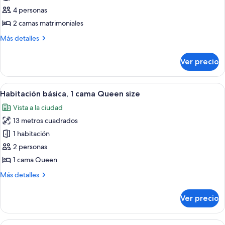
Habitación
4 personas
básica,
2 camas matrimoniales
2
Más
Más detalles
camas
detalles
matrimoniales
sobre
Ver precio
Habitación
básica,
2
Abrir
Habitación de hotel con una cama grand
5
camas
Habitación básica, 1 cama Queen size
todas
matrimoniales
Vista a la ciudad
las
13 metros cuadrados
fotos
de
1 habitación
Habitación
2 personas
básica,
1 cama Queen
1
Más
Más detalles
cama
detalles
Queen
sobre
Ver precio
Habitación
size
básica,
1
Abrir
Habitación de hotel con cama, sofá, esc