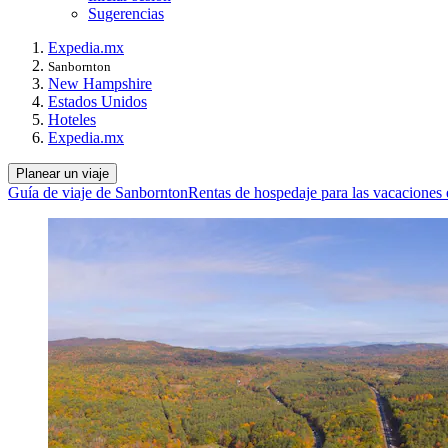
Sugerencias
Expedia.mx
Sanbornton
New Hampshire
Estados Unidos
Hoteles
Expedia.mx
Planear un viaje
Guía de viaje de Sanbornton
Rentas de hospedaje para las vacaciones