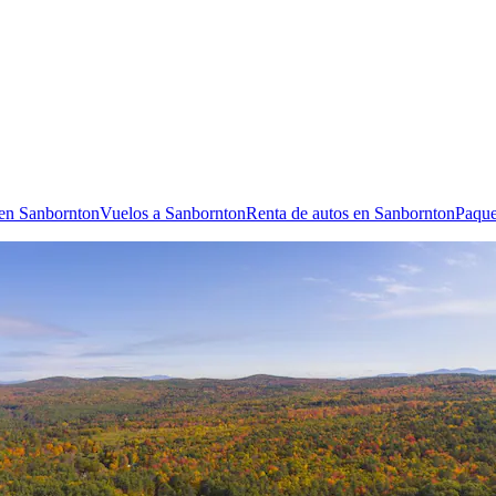
 en Sanbornton
Vuelos a Sanbornton
Renta de autos en Sanbornton
Paque