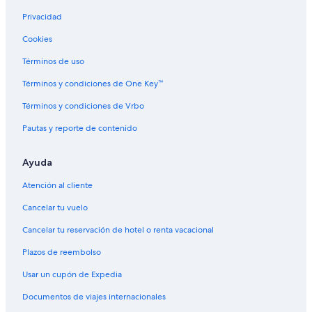
Hoteles cerca de Parque Bolduc
Privacidad
Hoteles cerca de Playa de la ensenada del parque Opechee y
Cookies
playa de Opechee Point
Términos de uso
Campings en Región de los Lagos
Términos y condiciones de One Key™
Hoteles que aceptan mascotas en Región de los Lagos
Hoteles con spa en Weirs Beach
Términos y condiciones de Vrbo
Hoteles en Weirs Beach
Pautas y reporte de contenido
Ayuda
Atención al cliente
Cancelar tu vuelo
Cancelar tu reservación de hotel o renta vacacional
Plazos de reembolso
Usar un cupón de Expedia
Documentos de viajes internacionales