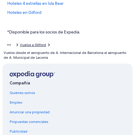
Hoteles 4 estrellas en Isla Bear
Hoteles en Gilford
B&B en Glendale
Moteles en Glendale
*Disponible para los socios de Expedia.
B&B en Isla Bear
Vuelos a Gilford
Casas de huéspedes en Isla Bear
Vuelos desde el aeropuerto de A. Internacional de Barcelona al aeropuerto
Hoteles baratos en Isla Bear
de A. Municipal de Laconia
Posadas en Isla Bear
Villas en Isla Bear
Compañía
Campings en Isla de los Gobernadores
Quiénes somos
Casas de campo en Isla de los Gobernadores
Casas de huéspedes en Isla de los Gobernadores
Empleo
Casas vacacionales en Isla de los Gobernadores
Anunciar una propiedad
Casas flotantes en Isla de los Gobernadores
Propuestas comerciales
Condominios en Isla de los Gobernadores
Publicidad