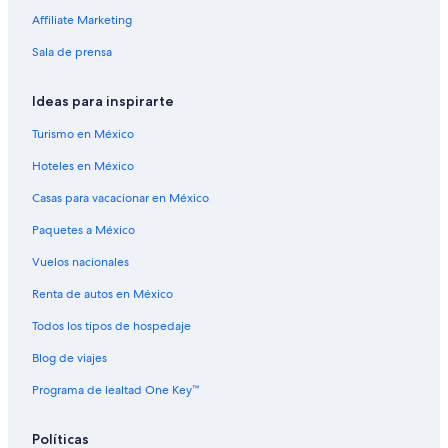
Apartamentos en Isla de los Gobernadores
Affiliate Marketing
Lodges en Isla de los Gobernadores
Sala de prensa
Cabañas en Isla Mark
Ideas para inspirarte
Casas de campo en Isla Mark
Condominios en Isla Mark
Turismo en México
Apart-Hoteles en Isla Welch
Hoteles en México
B&B en Isla Welch
Casas para vacacionar en México
Casas de huéspedes en Isla Welch
Paquetes a México
Resorts en Isla Welch
Vuelos nacionales
Hoteles baratos en Isla Welch
Renta de autos en México
Moteles en Isla Welch
Todos los tipos de hospedaje
Posadas en Isla Welch
Blog de viajes
Casas de campo en Laconia
Programa de lealtad One Key™
Hoteles con bar en Laconia
Hoteles en Laconia
Políticas