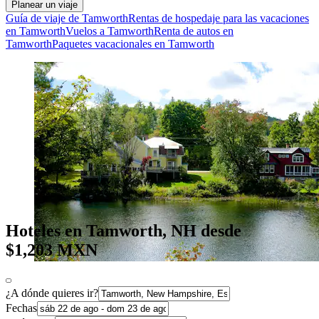
Planear un viaje
Guía de viaje de Tamworth
Rentas de hospedaje para las vacaciones
en Tamworth
Vuelos a Tamworth
Renta de autos en
Tamworth
Paquetes vacacionales en Tamworth
Hoteles en Tamworth, NH desde
$1,203 MXN
¿A dónde quieres ir?
Fechas