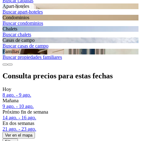
Buscar cabañas
Apart-hoteles
Buscar apart-hoteles
Condominios
Buscar condominios
Chalets
Buscar chalets
Casas de campo
Buscar casas de campo
Familias
Buscar propiedades familiares
Consulta precios para estas fechas
Hoy
8 ago. - 9 ago.
Mañana
9 ago. - 10 ago.
Próximo fin de semana
14 ago. - 16 ago.
En dos semanas
21 ago. - 23 ago.
Ver en el mapa