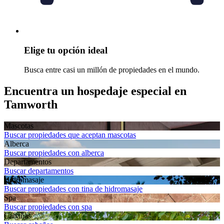
Elige tu opción ideal
Busca entre casi un millón de propiedades en el mundo.
Encuentra un hospedaje especial en
Tamworth
Mascotas
Buscar propiedades que aceptan mascotas
Alberca
Buscar propiedades con alberca
Departa­mentos
Buscar departamentos
Hidromasaje
Buscar propiedades con tina de hidromasaje
Spa
Buscar propiedades con spa
Cabañas