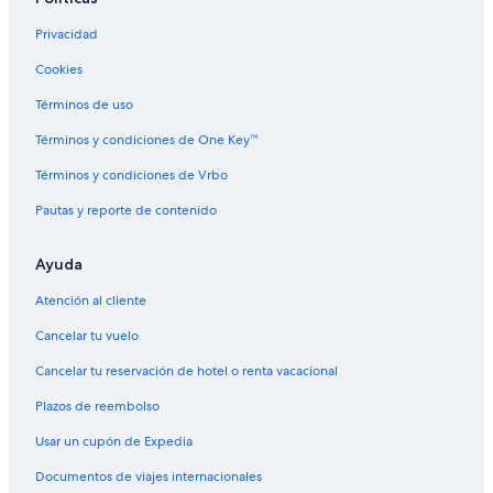
Hoteles familiares en Snowville
Privacidad
Hoteles románticos en Snowville
Cookies
Hoteles en Snowville
Términos de uso
Hoteles en Tamworth
Términos y condiciones de One Key™
Hoteles en The Bays
Términos y condiciones de Vrbo
Hoteles en Tuftonboro
Pautas y reporte de contenido
Hoteles de ski en Waterville Valley
Hoteles de lujo en Waterville Valley
Ayuda
Hoteles en Wonalancet
Atención al cliente
Cancelar tu vuelo
Cancelar tu reservación de hotel o renta vacacional
Plazos de reembolso
Usar un cupón de Expedia
Documentos de viajes internacionales