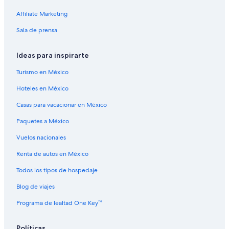
Hoteles en Freedom
Affiliate Marketing
Cabañas en Madison
Sala de prensa
Apartamentos en Madison
Hoteles en Madison
Ideas para inspirarte
Resorts en Melvin Village
Turismo en México
Moteles en Melvin Village
Hoteles en México
B&B en Moultonborough Falls
Casas para vacacionar en México
Casas vacacionales en Moultonborough Falls
Paquetes a México
Hoteles en Moultonborough Falls
Vuelos nacionales
Campings en Sandwich
Renta de autos en México
Hoteles cerca de Settlers' Green Outlet Village
Todos los tipos de hospedaje
Campings en Silver Lake
Blog de viajes
Resorts en Silver Lake
Programa de lealtad One Key™
Hoteles en Silver Lake
Cabañas en Snowville
Políticas