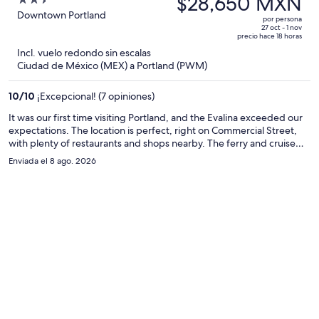
$28,650 MXN
2.5
era
out
Downtown Portland
por persona
de
of
27 oct - 1 nov
precio hace 18 horas
$40,476 MXN
5
Incl. vuelo redondo sin escalas
y
Ciudad de México (MEX) a Portland (PWM)
ahora
es
10
/
10
¡Excepcional! (7 opiniones)
de
$28,650 MXN
It was our first time visiting Portland, and the Evalina exceeded our
expectations. The location is perfect, right on Commercial Street,
por
with plenty of restaurants and shops nearby. The ferry and cruise
persona
ports are also just a 5–10 minute walk away, making it easy to visit the
Enviada el 8 ago. 2026
different islands. The suite was comfortable and thoughtfully
equipped with everything we could need, including an umbrella for
rainy days, coffee and a French press, tea, a washer and dryer, and
so much more. Communication was excellent throughout our stay as
well. We truly enjoyed our visit, and the next time we’re in Portland,
the Evalina will be our first choice!