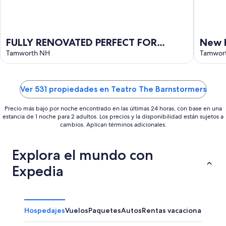
FULLY RENOVATED PERFECT FOR
New 
FAMILIES HANDICAP ACCESSIBLE 1ST
Tamworth NH
Views
Tamwor
FLOOR
Ver 531 propiedades en Teatro The Barnstormers
Precio más bajo por noche encontrado en las últimas 24 horas, con base en una
estancia de 1 noche para 2 adultos. Los precios y la disponibilidad están sujetos a
cambios. Aplican términos adicionales.
Explora el mundo con
Expedia
Hospedajes
Vuelos
Paquetes
Autos
Rentas vacacionales