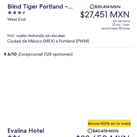
El
Blind Tiger Portland –
$35,414 MXN
precio
$27,451 MXN
3.5
Carleton Street
era
out
West End
por persona
de
of
27 oct - 1 nov
precio hace 18 horas
$35,414 MXN
5
Incl. vuelo redondo sin escalas
y
Ciudad de México (MEX) a Portland (PWM)
ahora
es
9.6
/
10
¡Excepcional! (128 opiniones)
de
$27,451 MXN
por
persona
Ahorra 100% en tu vuelo
El
Evalina Hotel
$40,476 MXN
precio