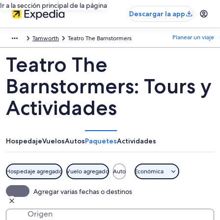
Ir a la sección principal de la página
Descargar la app
Planear un viaje
Tamworth
Teatro The Barnstormers
Teatro The
Barnstormers: Tours y
Actividades
Hospedaje
Vuelos
Autos
Paquetes
Actividades
Hospedaje agregado
Vuelo agregado
Auto
Económica
Agregar varias fechas o destinos
Origen