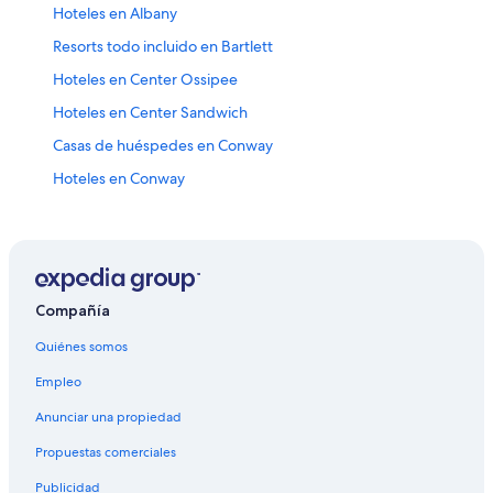
Hoteles en Albany
Resorts todo incluido en Bartlett
Hoteles en Center Ossipee
Hoteles en Center Sandwich
Casas de huéspedes en Conway
Hoteles en Conway
Posadas en Conway
Resorts en East Madison
Lodges en East Madison
Hoteles para ir de compras en Eaton Center
Compañía
Hoteles de negocios en Eaton Center
Quiénes somos
Hoteles boutique en Eaton Center
Empleo
Hoteles en Eaton
Anunciar una propiedad
Hoteles en Eidelweiss Village
Propuestas comerciales
Casas flotantes en Freedom
Publicidad