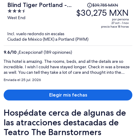
El
Blind Tiger Portland -
$39,785 MXN
precio
$30,275 MXN
3.5
Danforth Street.
era
out
West End
por persona
de
of
27 oct - 1 nov
precio hace 18 horas
$39,785 MXN
5
Incl. vuelo redondo sin escalas
y
Ciudad de México (MEX) a Portland (PWM)
ahora
es
9.6
/
10
¡Excepcional! (189 opiniones)
de
$30,275 MXN
This hotel is amazing. The rooms, beds, and all the details are so
incredible. I wish I could have stayed longer. Check in was a breeze
por
as well. You can tell they take a lot of care and thought into the
persona
property. I will definitely be back
Enviada el 25 jul. 2026
Elegir mis fechas
Hospédate cerca de algunas de
las atracciones destacadas de
Teatro The Barnstormers