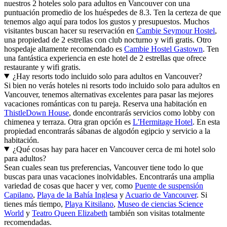
nuestros 2 hoteles solo para adultos en Vancouver con una
puntuación promedio de los huéspedes de 8.3. Ten la certeza de que
tenemos algo aquí para todos los gustos y presupuestos. Muchos
visitantes buscan hacer su reservación en
Cambie Seymour Hostel
,
una propiedad de 2 estrellas con club nocturno y wifi gratis. Otro
hospedaje altamente recomendado es
Cambie Hostel Gastown
. Ten
una fantástica experiencia en este hotel de 2 estrellas que ofrece
restaurante y wifi gratis.
¿Hay resorts todo incluido solo para adultos en Vancouver?
Si bien no verás hoteles ni resorts todo incluido solo para adultos en
Vancouver, tenemos alternativas excelentes para pasar las mejores
vacaciones románticas con tu pareja. Reserva una habitación en
ThistleDown House
, donde encontrarás servicios como lobby con
chimenea y terraza. Otra gran opción es
L'Hermitage Hotel
. En esta
propiedad encontrarás sábanas de algodón egipcio y servicio a la
habitación.
¿Qué cosas hay para hacer en Vancouver cerca de mi hotel solo
para adultos?
Sean cuales sean tus preferencias, Vancouver tiene todo lo que
buscas para unas vacaciones inolvidables. Encontrarás una amplia
variedad de cosas que hacer y ver, como
Puente de suspensión
Capilano
,
Playa de la Bahía Inglesa
y
Acuario de Vancouver
. Si
tienes más tiempo,
Playa Kitsilano
,
Museo de ciencias Science
World
y
Teatro Queen Elizabeth
también son visitas totalmente
recomendadas.