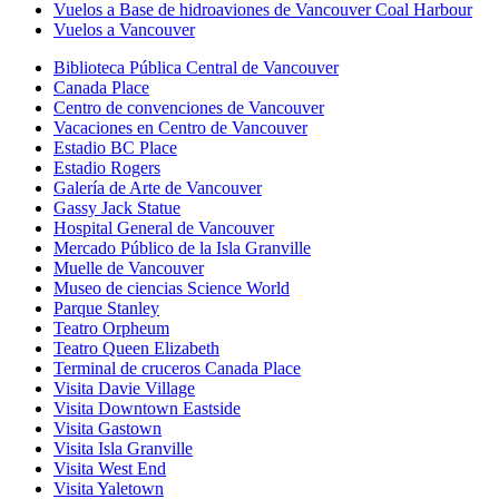
Vuelos a Base de hidroaviones de Vancouver Coal Harbour
Vuelos a Vancouver
Biblioteca Pública Central de Vancouver
Canada Place
Centro de convenciones de Vancouver
Vacaciones en Centro de Vancouver
Estadio BC Place
Estadio Rogers
Galería de Arte de Vancouver
Gassy Jack Statue
Hospital General de Vancouver
Mercado Público de la Isla Granville
Muelle de Vancouver
Museo de ciencias Science World
Parque Stanley
Teatro Orpheum
Teatro Queen Elizabeth
Terminal de cruceros Canada Place
Visita Davie Village
Visita Downtown Eastside
Visita Gastown
Visita Isla Granville
Visita West End
Visita Yaletown