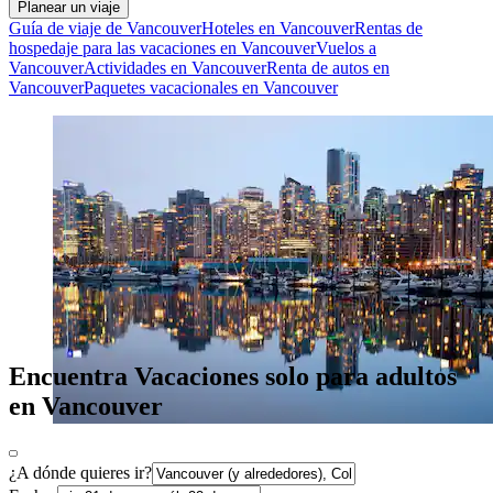
Planear un viaje
Guía de viaje de Vancouver
Hoteles en Vancouver
Rentas de
hospedaje para las vacaciones en Vancouver
Vuelos a
Vancouver
Actividades en Vancouver
Renta de autos en
Vancouver
Paquetes vacacionales en Vancouver
Encuentra Vacaciones solo para adultos
en Vancouver
¿A dónde quieres ir?