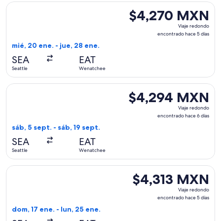
Seleccionar vuelo de Alaska Airlines, con salida el mié, 20
$4,270 MXN
$4,270 MXN
Viaje
Viaje redondo
redondo,
encontrado hace 5 días
encontrado
mié, 20 ene. - jue, 28 ene.
hace
SEA
EAT
5
Seattle
Wenatchee
días
Seleccionar vuelo de Alaska Airlines, con salida el sáb, 5 s
$4,294 MXN
$4,294 MXN
Viaje
Viaje redondo
redondo,
encontrado hace 6 días
encontrado
sáb, 5 sept. - sáb, 19 sept.
hace
SEA
EAT
6
Seattle
Wenatchee
días
Seleccionar vuelo de Alaska Airlines, con salida el dom, 17 
$4,313 MXN
$4,313 MXN
Viaje
Viaje redondo
redondo,
encontrado hace 5 días
encontrado
dom, 17 ene. - lun, 25 ene.
hace