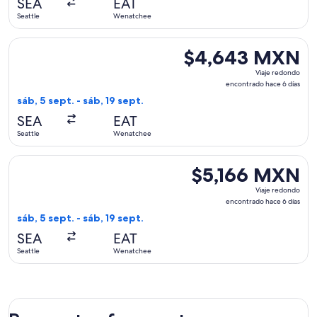
SEA
EAT
5
Seattle
Wenatchee
días
Seleccionar vuelo de Alaska Airlines, con salida el sáb, 5 s
$4,643 MXN
$4,643 MXN
Viaje
Viaje redondo
redondo,
encontrado hace 6 días
encontrado
sáb, 5 sept. - sáb, 19 sept.
hace
SEA
EAT
6
Seattle
Wenatchee
días
Seleccionar vuelo de American Airlines, con salida el sáb, 5
$5,166 MXN
$5,166 MXN
Viaje
Viaje redondo
redondo,
encontrado hace 6 días
encontrado
sáb, 5 sept. - sáb, 19 sept.
hace
SEA
EAT
6
Seattle
Wenatchee
días