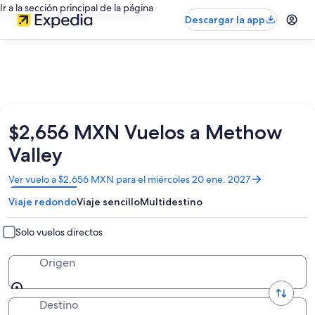
Ir a la sección principal de la página
Descargar la app
$2,656 MXN Vuelos a Methow
Valley
Se
Ver vuelo a $2,656 MXN para el miércoles 20 ene. 2027
abrirá
Viaje redondo
Viaje sencillo
Multidestino
en
una
nueva
Solo vuelos directos
ventana
Origen
Destino