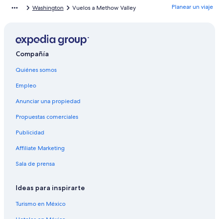
Planear un viaje
Washington
Vuelos a Methow Valley
Hoteles con alberca en Washington
Hoteles cerca de Parque nacional North Cascades
Hoteles en Washington
Compañía
Cabañas en Washington
Quiénes somos
Empleo
Anunciar una propiedad
Propuestas comerciales
Publicidad
Affiliate Marketing
Sala de prensa
Ideas para inspirarte
Turismo en México