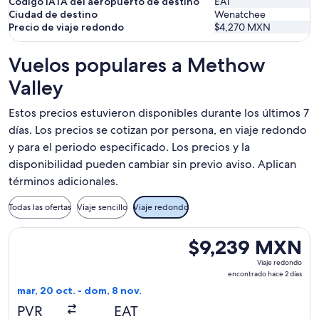
Código IATA del aeropuerto de destino
EAT
Ciudad de destino
Wenatchee
Precio de viaje redondo
$4,270 MXN
Vuelos populares a Methow
Valley
Estos precios estuvieron disponibles durante los últimos 7
días. Los precios se cotizan por persona, en viaje redondo
y para el periodo especificado. Los precios y la
disponibilidad pueden cambiar sin previo aviso. Aplican
términos adicionales.
Todas las ofertas
Viaje sencillo
Viaje redondo
Seleccionar vuelo de Alaska Airlines, con salida el mar, 20
$9,239 MXN
$9,239 MXN
Viaje
Viaje redondo
redondo,
encontrado hace 2 días
encontrado
mar, 20 oct. - dom, 8 nov.
hace
PVR
EAT
2