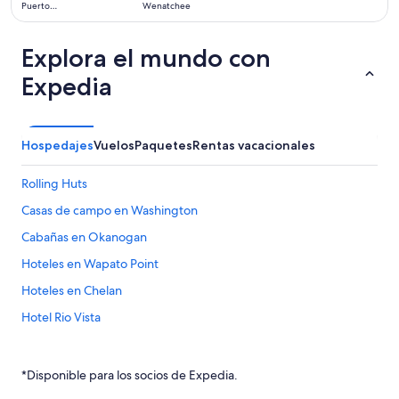
Puerto
Wenatchee
días
Vallarta
Explora el mundo con
Expedia
Hospedajes
Vuelos
Paquetes
Rentas vacacionales
Rolling Huts
Casas de campo en Washington
Cabañas en Okanogan
Hoteles en Wapato Point
Hoteles en Chelan
Hotel Rio Vista
Incredible Mountain Log Home on Methow River
Wapato Point Resort Tennis Condos
*Disponible para los socios de Expedia.
Ranchos en Washington