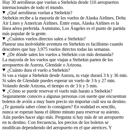
Hay 30 aerolíneas que vuelan a Stehekin desde 116 aeropuertos
internacionales de todo el mundo.
¿Qué aerolíneas vuelan a Stehekin?
Stehekin recibe a la mayoría de los vuelos de Alaska Airlines, Delta
Air Lines y American Airlines. Entre estas, Alaska Airlines es la
línea aérea preferida. Asimismo, Los Ángeles es el punto de partida
más popular de la gente.
¿Cuántos vuelos directos salen a Stehekin?
Planear una inolvidable aventura en Stehekin es facilísimo cuando
descubres que hay 3,975 vuelos directos todas las semanas.
¿De dónde salen los vuelos a Stehekin con más demanda?
La mayoría de los vuelos que viajan a Stehekin parten de los
aeropuertos de Aurora, Glendale o Arizona.
¿Cuánto dura el vuelo a Stehekin?
Si vas a viajar a Stehekin desde Aurora, tu viaje durará 3 h y 36 min.
Si sales de Glendale puedes esperar un vuelo de 3 h y 27 min.
Volando desde Arizona, el tiempo es de 3 h y 5 min.
¿Cómo se puede reservar el vuelo más barato a Stehekin?
Seguramente conoces a algunas personas con suerte que encuentran
boletos de avión a muy buen precio sin importar cuál sea su destino.
¿Te gustaría saber cómo lo consiguen? En realidad es sencillo,
nunca se esperan hasta el último minuto para reservar su asiento.
Aún puedes hacer algo más. Pregunta si hay más de un aeropuerto
en tu destino. Con frecuencia, los precios de los boletos se
modifican dependiendo del aeropuerto en el que aterrices. Y