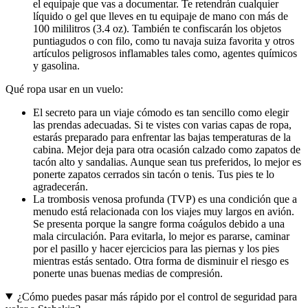
el equipaje que vas a documentar. Te retendrán cualquier
líquido o gel que lleves en tu equipaje de mano con más de
100 mililitros (3.4 oz). También te confiscarán los objetos
puntiagudos o con filo, como tu navaja suiza favorita y otros
artículos peligrosos inflamables tales como, agentes químicos
y gasolina.
Qué ropa usar en un vuelo:
El secreto para un viaje cómodo es tan sencillo como elegir
las prendas adecuadas. Si te vistes con varias capas de ropa,
estarás preparado para enfrentar las bajas temperaturas de la
cabina. Mejor deja para otra ocasión calzado como zapatos de
tacón alto y sandalias. Aunque sean tus preferidos, lo mejor es
ponerte zapatos cerrados sin tacón o tenis. Tus pies te lo
agradecerán.
La trombosis venosa profunda (TVP) es una condición que a
menudo está relacionada con los viajes muy largos en avión.
Se presenta porque la sangre forma coágulos debido a una
mala circulación. Para evitarla, lo mejor es pararse, caminar
por el pasillo y hacer ejercicios para las piernas y los pies
mientras estás sentado. Otra forma de disminuir el riesgo es
ponerte unas buenas medias de compresión.
¿Cómo puedes pasar más rápido por el control de seguridad para