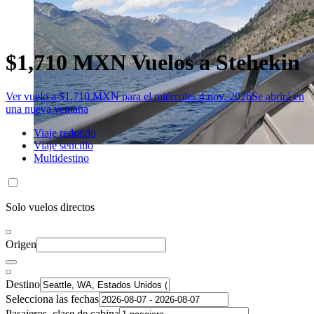
$1,710 MXN Vuelos a Stehekin
Ver vuelo a $1,710 MXN para el miércoles 4 nov. 2026
Se abrirá en
una nueva ventana
Viaje redondo
Viaje sencillo
Multidestino
Solo vuelos directos
Origen
Destino
Selecciona las fechas
Pasajeros, clase de cabina