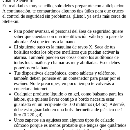
volar a Stehekin?
En realidad es muy sencillo, solo debes prepararte con anticipación.
A continuación, te compartimos algunos tips útiles para que cruces
el control de seguridad sin problemas. ¡Listo!, ya estás más cerca de
Stehekin:
Para poder avanzar, el personal del área de seguridad quiere
saber que cuentas con una identificación válida y tu pase de
abordar. Así que tenlos a la mano.
El siguiente paso es la máquina de rayos X. Saca de tus
bolsillos todos los objetos metálicos que puedan activar la
alarma. También pueden ser cosas como los audífonos de
todos los tamaños y chamarras muy abultadas. Esos debes
ponerlos en la banda.
Tus dispositivos electrónicos, como tabletas y teléfonos,
también deben ponerse en un contenedor para pasar por el
escáner. No te preocupes, en poco tiempo te volverás a
conectar a internet.
Cualquier producto líquido o en gel, como bálsamo para los
labios, que quieras llevar contigo a bordo necesita estar
guardado en un recipiente de 100 mililitros (3.4 oz). Además,
debe estar guardado en una bolsa hermética de plástico de 1
litro (0.220 gal).
Unos zapatos sin agujetas son algunos tipos de calzado
cómodo porque es menos probable que tengas que quitártelos