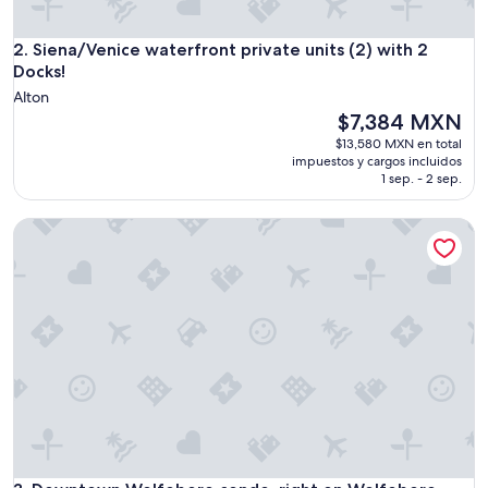
Siena/Venice waterfront private units (2) with 2 Docks!
2. Siena/Venice waterfront private units (2) with 2
Docks!
Alton
El
$7,384 MXN
precio
$13,580 MXN en total
actual
impuestos y cargos incluidos
es
1 sep. - 2 sep.
de
$7,384 MXN
Downtown Wolfeboro condo, right on Wolfeboro Bay/Winni