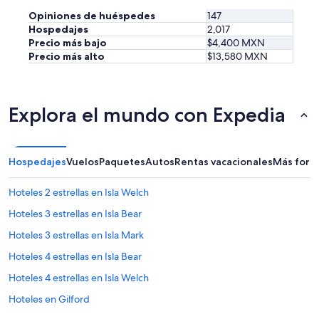
h
t
Opiniones de huéspedes
147
e
w
Hospedajes
2,017
l
a
Precio más bajo
$4,400 MXN
a
s
Precio más alto
$13,580 MXN
k
l
e
o
.
u
A
d
Explora el mundo con Expedia
d
t
i
h
r
i
o
s
Hospedajes
Vuelos
Paquetes
Autos
Rentas vacacionales
Más form
n
w
d
e
a
e
Hoteles 2 estrellas en Isla Welch
c
k
Hoteles 3 estrellas en Isla Bear
k
e
s
n
Hoteles 3 estrellas en Isla Mark
a
d
t
d
Hoteles 4 estrellas en Isla Bear
s
u
Hoteles 4 estrellas en Isla Welch
u
e
n
t
Hoteles en Gilford
s
o
e
b