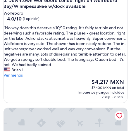
Downtown Wolfeboro condo, right on Wolfeboro Bay/Winni
3. Downtown Wolfeboro condo, right on Wolfeboro
Bay/Winnipesaukee w/dock available
Wolfeboro
4.0
4.0/10
(1 opinión)
de
“
“No way does this deserve a 10/10 rating. It’s fairly terrible and not
10,
N
deserving such a favorable rating. The pluses - great location, right
(1
o
on the lake. Adirondacks at sunset was heavenly. Super convenient.
opinión)
w
Wolfeboro is very cute. The shower has been nicely redone. The in-
a
unit washer/dryer worked well and was very convenient. But the
y
negatives are many. Lots of disrepair and terrible attention to detail.
d
We got a spongy soft double bed. The listing says Queen bed. It’s
o
not. We had badly stained...
e
Brian L.
s
Ver menos
t
El
$4,217 MXN
h
precio
$7,400 MXN en total
i
actual
impuestos y cargos incluidos
s
es
7 sep. - 8 sep.
d
de
e
$4,217 MXN
Lake Winni Waterfront Condo
s
e
r
v