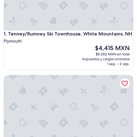
Tenney/Rumney Ski Townhouse, White Mountains, NH
1. Tenney/Rumney Ski Townhouse, White Mountains, NH
Plymouth
El
$4,415 MXN
precio
$8,282 MXN en total
actual
impuestos y cargos incluidos
es
1 sep. - 2 sep.
de
$4,415 MXN
Siena/Venice waterfront private units (2) with 2 Docks!