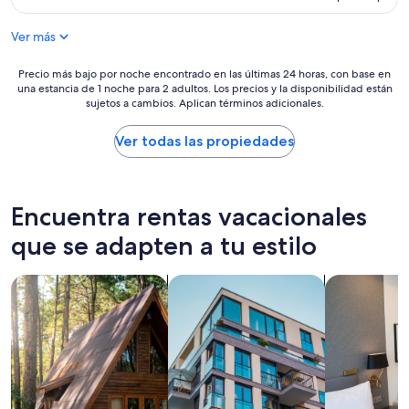
e
t
de
r
w
$4,858 MXN
Ver más
r
a
i
s
b
c
Precio
Precio más bajo por noche encontrado en las últimas 24 horas, con base en
l
una estancia de 1 noche para 2 adultos. Los precios y la disponibilidad están
l
más
sujetos a cambios. Aplican términos adicionales.
e
o
bajo
a
s
por
n
e
noche
Ver todas las propiedades
d
t
encontrado
n
o
en
o
t
las
t
h
últimas
Encuentra rentas vacacionales
d
e
24
e
p
horas,
que se adapten a tu estilo
s
a
con
e
v
base
Buscar cabañas
Buscar departamentos
Buscar apart
r
i
en
v
l
una
i
i
estancia
n
o
de
g
n
1
s
a
noche
u
n
para
c
d
2