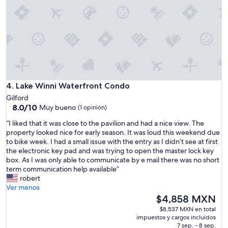
e
a
1
0
/
1
0
r
a
Lake Winni Waterfront Condo
t
4. Lake Winni Waterfront Condo
i
Gilford
n
8.0
8.0/10
Muy bueno
(1 opinión)
g
de
.
“
“I liked that it was close to the pavilion and had a nice view. The
10,
I
I
property looked nice for early season. It was loud this weekend due
Muy
t
l
to bike week. I had a small issue with the entry as I didn’t see at first
bueno,
’
i
the electronic key pad and was trying to open the master lock key
(1
s
k
box. As I was only able to communicate by e mail there was no short
opinión)
f
e
term communication help available”
a
d
robert
i
t
Ver menos
r
h
El
$4,858 MXN
l
a
precio
$8,537 MXN en total
y
t
actual
impuestos y cargos incluidos
t
i
es
7 sep. - 8 sep.