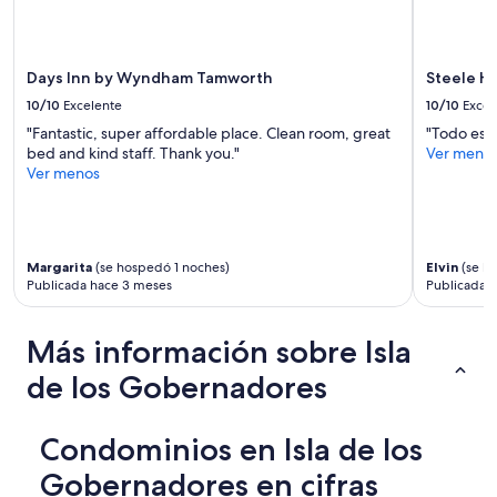
e
o
s
o
-
k
g
e
Days Inn by Wyndham Tamworth
Steele Hi
r
d
10/10
Excelente
10/10
Excel
e
n
a
"Fantastic, super affordable place. Clean room, great
"Todo est
i
t
bed and kind staff. Thank you."
Ver meno
c
l
Ver menos
e
o
f
c
o
a
r
t
e
Margarita
(se hospedó 1 noches)
Elvin
(se h
i
a
Publicada hace 3 meses
Publicada 
o
r
n
l
,
y
Más información sobre Isla
r
s
i
e
de los Gobernadores
g
a
h
s
t
o
Condominios en Isla de los
o
n
n
.
Gobernadores en cifras
t
I