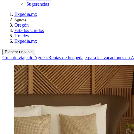
Sugerencias
Expedia.mx
Agness
Oregón
Estados Unidos
Hoteles
Expedia.mx
Planear un viaje
Guía de viaje de Agness
Rentas de hospedaje para las vacaciones en 