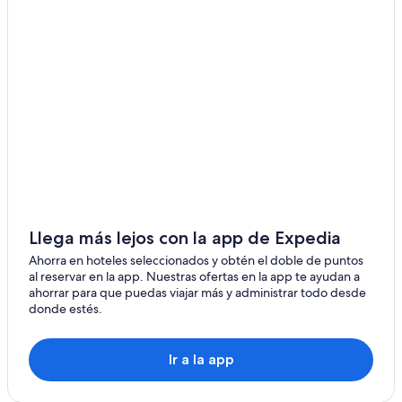
Hoteles en Ophir
Hoteles cerca de Parque estatal Harris Beach
Hoteles cerca de Parque estatal Samuel H. Boardman
Hoteles cerca de Parque temático Prehistoric Gardens
Hoteles en Pistol River
Hoteles cerca de Playa de Whaleshead
Hoteles cerca de Playa Secret Beach
Hoteles en Port Orford
Hoteles en Powers
Llega más lejos con la app de Expedia
Cabañas en Selma
Ahorra en hoteles seleccionados y obtén el doble de puntos
al reservar en la app. Nuestras ofertas en la app te ayudan a
Casas de huéspedes en Selma
ahorrar para que puedas viajar más y administrar todo desde
donde estés.
Hoteles en Selma
Hoteles de lujo en Sixes
Ir a la app
Hoteles de negocios en Sixes
Hoteles históricos en Sixes