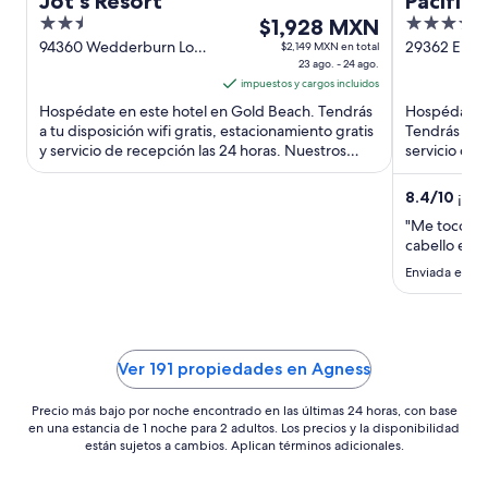
Jot's Resort
Pacific
2.5
El
3.5
$1,928 MXN
out
precio
out
94360 Wedderburn Loop
29362 Elle
$2,149 MXN en total
Rd. Gold Beach OR
23 ago. - 24 ago.
101 Gold B
of
es
of
impuestos y cargos incluidos
5
de
5
Hospédate en este hotel en Gold Beach. Tendrás
Hospédate e
$1,928 MXN
a tu disposición wifi gratis, estacionamiento gratis
Tendrás a tu
por
y servicio de recepción las 24 horas. Nuestros
servicio de 
noche
huéspedes ...
destacan ...
del
8.4
/
10
¡Muy
23
"Me toco un
ago
cabello en e
al
Enviada el 26
24
ago
Ver 191 propiedades en Agness
Precio más bajo por noche encontrado en las últimas 24 horas, con base
en una estancia de 1 noche para 2 adultos. Los precios y la disponibilidad
están sujetos a cambios. Aplican términos adicionales.