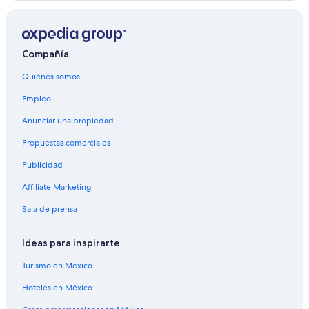
Hoteles con alberca en Sixes
Hoteles en Sixes
Compañía
Posadas en Sixes
Resorts en Sunny Valley
Quiénes somos
Hoteles en Sunny Valley
Empleo
Hoteles cerca de The Redwood Nature Trail
Anunciar una propiedad
Hoteles cerca de Viñedos Deer Creek
Propuestas comerciales
Campings en Wilderville
Publicidad
Resorts en Wolf Creek
Affiliate Marketing
Hoteles en Wolf Creek
Sala de prensa
Lodges en Wolf Creek
Hoteles en Agness
Ideas para inspirarte
Turismo en México
Hoteles en México