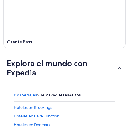
16
21
ago
ago
-
23
ago
Grants Pass
Explora el mundo con
Expedia
Hospedajes
Vuelos
Paquetes
Autos
Hoteles en Brookings
Hoteles en Cave Junction
Hoteles en Denmark