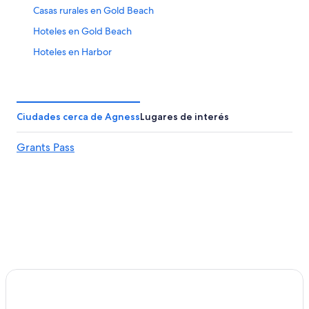
Casas rurales en Gold Beach
Hoteles en Gold Beach
Hoteles en Harbor
Hoteles en Kerby
Hoteles en Langlois
Hoteles en Leland
Ciudades cerca de Agness
Lugares de interés
Resorts en Merlin
Grants Pass
Hoteles familiares en Merlin
Hoteles baratos en Merlin
Hoteles con alberca en Merlin
Hoteles con bar en Merlin
Hoteles con área de juegos en Merlin
Hoteles en Merlin
Hoteles que aceptan mascotas en Myrtle Point
Apart-Hoteles en Ophir