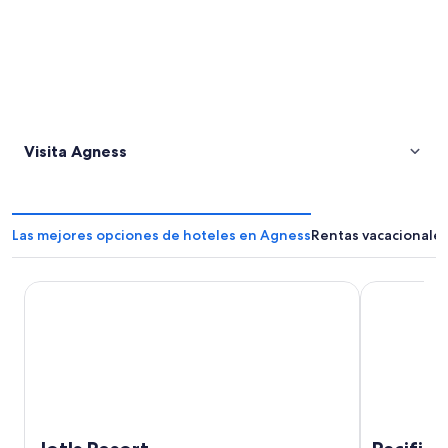
Visita Agness
Las mejores opciones de hoteles en Agness
Rentas vacacionale
Jot's Resort
Pacific Reef