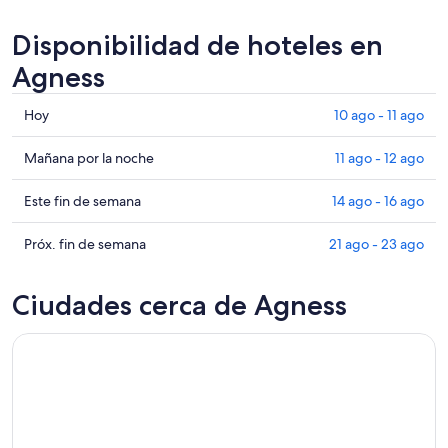
Disponibilidad de hoteles en
Agness
Consultar
Hoy
10 ago - 11 ago
precios
en
Consultar
Mañana por la noche
11 ago - 12 ago
Agness
precios
para
en
Consultar
Este fin de semana
14 ago - 16 ago
hoy,
Agness
precios
10
para
en
Consultar
Próx. fin de semana
21 ago - 23 ago
ago
mañana
Agness
precios
-
por
para
en
Ciudades cerca de Agness
11
la
este
Agness
ago
noche,
fin
para
11
de
el
ago
semana,
próximo
-
14
fin
12
ago
de
ago
-
semana,