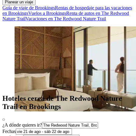
Planear un viaje
Guía de viaje de Brookings
Rentas de hospedaje para las vacaciones
en Brookings
Vuelos a Brookings
Renta de autos en The Redwood
Nature Trail
Vacaciones en The Redwood Nature Trail
Hoteles cerca de The Redwood Nature
Trail en Brookings
¿A dónde quieres ir?
Fechas