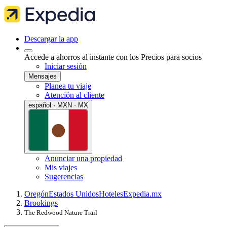
Descargar la app
Accede a ahorros al instante con los Precios para socios
Iniciar sesión
Mensajes
Planea tu viaje
Atención al cliente
español · MXN · MX
Anunciar una propiedad
Mis viajes
Sugerencias
Oregón
Estados Unidos
Hoteles
Expedia.mx
Brookings
The Redwood Nature Trail