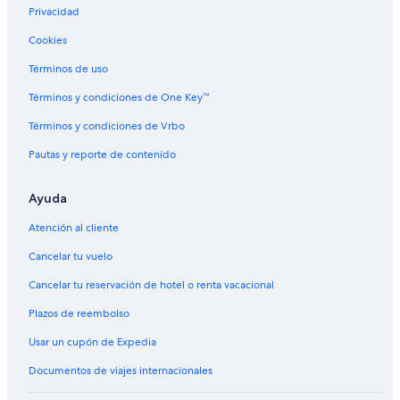
Privacidad
Hoteles en Powers
Cookies
Hoteles en Redwood
Términos de uso
Cabañas en Selma
Términos y condiciones de One Key™
Casas de huéspedes en Selma
Términos y condiciones de Vrbo
Hoteles en Selma
Pautas y reporte de contenido
Resorts en Sunny Valley
Hoteles cerca de The Redwood Nature Trail
Ayuda
Hoteles cerca de Viñedos Deer Creek
Atención al cliente
Campings en Wilderville
Cancelar tu vuelo
Cancelar tu reservación de hotel o renta vacacional
Plazos de reembolso
Usar un cupón de Expedia
Documentos de viajes internacionales