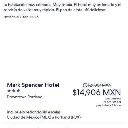
$17,754 MXN
La habitación muy cómoda. Muy limpia. El hotel muy ordenado y el
servicio de vallet muy rápido. El pan de elote uff delicioso.
por
persona
Enviada el 11 feb. 2026
El
Mark Spencer Hotel
$21,007 MXN
precio
$14,906 MXN
3
era
out
Downtown Portland
por persona
de
of
19 oct - 26 oct
precio hace 7 horas
$21,007 MXN
5
Incl. vuelo redondo sin escalas
y
Ciudad de México (MEX) a Portland (PDX)
ahora
es