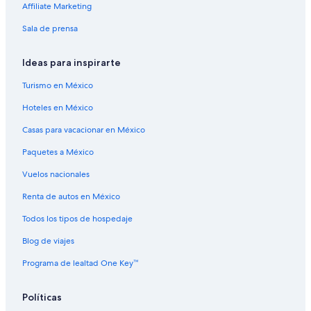
Affiliate Marketing
Hoteles familiares en Merlin
Sala de prensa
Hoteles baratos en Merlin
Hoteles con alberca en Merlin
Ideas para inspirarte
Hoteles con bar en Merlin
Turismo en México
Hoteles con área de juegos en Merlin
Hoteles en México
Hoteles en Merlin
Casas para vacacionar en México
Hoteles en O'Brien
Paquetes a México
Apart-Hoteles en Ophir
Vuelos nacionales
Hoteles en Ophir
Renta de autos en México
Hoteles cerca de Parque estatal Harris Beach
Todos los tipos de hospedaje
Hoteles cerca de Parque estatal Samuel H. Boardman
Blog de viajes
Hoteles cerca de Parque temático Prehistoric Gardens
Programa de lealtad One Key™
Hoteles en Pistol River
Hoteles cerca de Playa de Whaleshead
Políticas
Hoteles cerca de Playa Secret Beach