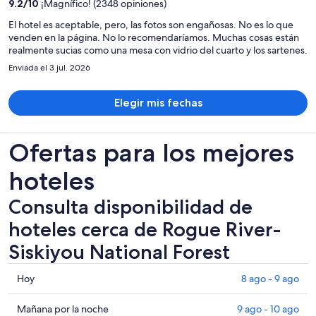
9.2
/
10
¡Magnífico! (2348 opiniones)
de
$14,906 MXN
El hotel es aceptable, pero, las fotos son engañosas. No es lo que
venden en la página. No lo recomendaríamos. Muchas cosas están
por
realmente sucias como una mesa con vidrio del cuarto y los sartenes.
persona
Enviada el 3 jul. 2026
Elegir mis fechas
Ofertas para los mejores
hoteles
Consulta disponibilidad de
hoteles cerca de Rogue River-
Siskiyou National Forest
Consultar
Hoy
8 ago - 9 ago
los
precios
Consultar
Mañana por la noche
9 ago - 10 ago