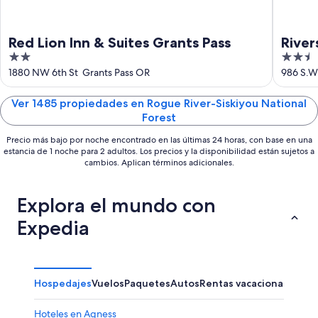
Red Lion Inn & Suites Grants Pass
River
2
2.5
out
out
1880 NW 6th St Grants Pass OR
986 S.W
of
of
5
5
Ver 1485 propiedades en Rogue River-Siskiyou National
Forest
Precio más bajo por noche encontrado en las últimas 24 horas, con base en una
estancia de 1 noche para 2 adultos. Los precios y la disponibilidad están sujetos a
cambios. Aplican términos adicionales.
Explora el mundo con
Expedia
Hospedajes
Vuelos
Paquetes
Autos
Rentas vacacionales
Hoteles en Agness