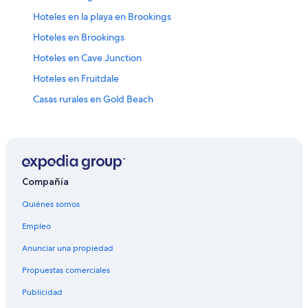
Hoteles en la playa en Brookings
Hoteles en Brookings
Hoteles en Cave Junction
Hoteles en Fruitdale
Casas rurales en Gold Beach
Hoteles en Gold Beach
Hoteles románticos en Grants Pass
Hoteles baratos en Grants Pass
Hoteles en Grants Pass
Compañía
Moteles en Grants Pass
Quiénes somos
Hoteles haciendas en Harbor
Empleo
Hoteles en Harbor
Anunciar una propiedad
Hoteles en Kerby
Propuestas comerciales
Hoteles en Leland
Publicidad
Resorts en Merlin