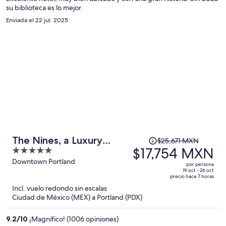
su biblioteca es lo mejor.
por
persona
Enviada el 22 jul. 2025
El
The Nines, a Luxury
$25,671 MXN
precio
$17,754 MXN
5
Collection Hotel,
era
out
Downtown Portland
Portland
por persona
de
of
19 oct - 26 oct
precio hace 7 horas
$25,671 MXN
5
Incl. vuelo redondo sin escalas
y
Ciudad de México (MEX) a Portland (PDX)
ahora
es
9.2
/
10
¡Magnífico! (1006 opiniones)
de