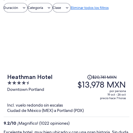
Duración
Categoría
Clase
Eliminar todos los filtros
El
Heathman Hotel
$20,741 MXN
precio
$13,978 MXN
4.5
era
out
Downtown Portland
por persona
de
of
19 oct - 26 oct
precio hace 7 horas
$20,741 MXN
5
Incl. vuelo redondo sin escalas
y
Ciudad de México (MEX) a Portland (PDX)
ahora
es
9.2
/
10
¡Magnífico! (1022 opiniones)
de
$13,978 MXN
Excelente hotel, muy bien ubicado y con una gran historia. Sin duda