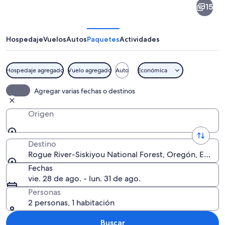
15
River-
Siskiyou
National
Hospedaje
Vuelos
Autos
Paquetes
Actividades
Forest
Hospedaje agregado
Vuelo agregado
Auto
Económica
Un río caudaloso rodeado de un bosqu
Agregar varias fechas o destinos
Origen
Destino
Rogue River-Siskiyou National Forest, Oregón, Estad
Fechas
vie. 28 de ago. - lun. 31 de ago.
Personas
2 personas, 1 habitación
Buscar