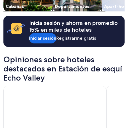
s
precios
Cabañas
Departamentos
Apart-hote
d
y
e
la
l
disponibilidad
r
están
Inicia sesión y ahorra en promedio
e
sujetos
15% en miles de hoteles
s
a
t
cambios.
Iniciar sesión
Registrarme gratis
o
Aplican
e
términos
x
adicionales.
Opiniones sobre hoteles
c
e
destacados en Estación de esquí
l
e
Echo Valley
n
t
Deep Water Inn
Lakeside 
e
h
o
t
e
l
”