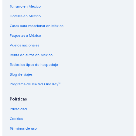
Turismo en México
Hoteles boutique en Centro de Washington
Hoteles en México
Hoteles con traslado al aeropuerto en Centro de Washington
Casas para vacacionar en México
Hoteles de Oxford Suites en Centro de Washington
Paquetes a México
Lodges en Centro de Washington
Moteles en Centro de Washington
Vuelos nacionales
Casas de huéspedes en Chelan
Renta de autos en México
Hoteles con vista en Chelan
Todos los tipos de hospedaje
Hoteles en Chelan
Blog de viajes
Apart-Hoteles en Entiat
Programa de lealtad One Key™
Resorts en Entiat
Políticas
Resorts en Estación de esquí Echo Valley
Condominios en Estación de esquí Echo Valley
Privacidad
Apartamentos en Estación de esquí Echo Valley
Cookies
Hoteles haciendas en Estación de esquí Echo Valley
Términos de uso