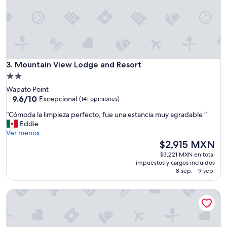
Mountain View Lodge and Resort
3. Mountain View Lodge and Resort
Propiedad
de
Wapato Point
2.0
9.6
9.6/10
Excepcional
(141 opiniones)
de
estrellas
“
“Cómoda la limpieza perfecto, fue una estancia muy agradable ”
10,
C
Eddie
Excepcional,
ó
Ver menos
(141
m
El
$2,915 MXN
opiniones)
o
precio
$3,221 MXN en total
d
actual
impuestos y cargos incluidos
a
es
8 sep. - 9 sep.
l
de
a
$2,915 MXN
Lakeside Lodge And Suites
l
i
m
p