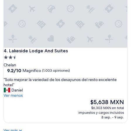
i
e
z
a
p
e
r
f
e
Lakeside Lodge And Suites
c
4. Lakeside Lodge And Suites
t
Propiedad
o
de
Chelan
,
2.5
9.2
9.2/10
Magnífico
(1,003 opiniones)
f
de
estrellas
u
“
“Solo mejorar la variedad de los desayunos del resto excelente
10,
e
S
hotel”
Magnífico,
u
o
Daniel
(1,003
n
l
Ver menos
opiniones)
a
o
El
$5,638 MXN
e
m
precio
$6,303 MXN en total
s
e
actual
impuestos y cargos incluidos
t
j
es
8 sep. - 9 sep.
a
o
de
n
r
$5,638 MXN
c
Ver más