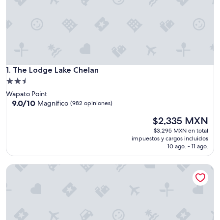
The Lodge Lake Chelan
1. The Lodge Lake Chelan
Propiedad
de
Wapato Point
2.5
9.0
9.0/10
Magnífico
(982 opiniones)
de
estrellas
El
$2,335 MXN
10,
precio
Magnífico,
$3,295 MXN en total
actual
(982
impuestos y cargos incluidos
es
opiniones)
10 ago. - 11 ago.
de
$2,335 MXN
Apple Inn Motel