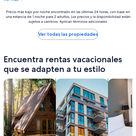
a
i
r
a
l
Precio
Precio más bajo por noche encontrado en las últimas 24 horas, con base en
m
una estancia de 1 noche para 2 adultos. Los precios y la disponibilidad están
a
más
u
sujetos a cambios. Aplican términos adicionales.
v
bajo
y
a
por
a
r
noche
Ver todas las propiedades
g
i
encontrado
r
e
en
a
d
las
d
a
últimas
Encuentra rentas vacacionales
a
d
24
b
d
horas,
que se adapten a tu estilo
l
e
con
e
l
base
”
Buscar cabañas
Buscar departamentos
Buscar apart
o
en
s
una
d
estancia
e
de
s
1
a
noche
y
para
u
2
n
adultos.
o
Los