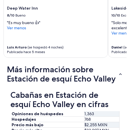
Deep Water Inn
Lakeside
8/10
Bueno
10/10
Excel
"Es muy bueno 👍"
"Solo mejo
Ver menos
excelente 
Ver meno
Luis Arturo
(se hospedó 4 noches)
Daniel
(se 
Publicada hace 5 meses
Publicada 
Más información sobre
Estación de esquí Echo Valley
Cabañas en Estación de
esquí Echo Valley en cifras
Opiniones de huéspedes
1,363
Hospedajes
768
Precio más bajo
$2,255 MXN