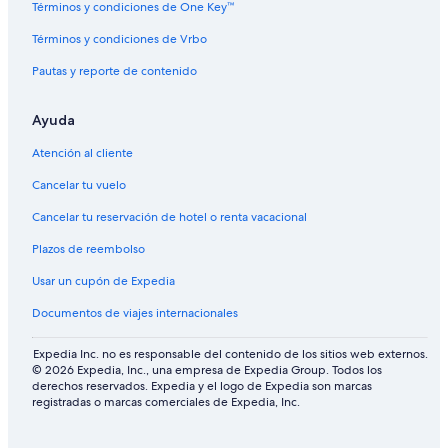
Hoteles de Wyndham Extra Holidays en Estación de esquí Echo
Términos y condiciones de One Key™
Valley
Términos y condiciones de Vrbo
Moteles en Estación de esquí Echo Valley
Pautas y reporte de contenido
Villas en Estación de esquí Echo Valley
Hoteles en Helios Hills
Ayuda
Apartamentos en Manson
Atención al cliente
Hoteles románticos en Manson
Cancelar tu vuelo
Hoteles con alberca en Manson
Cancelar tu reservación de hotel o renta vacacional
Hoteles con hidromasaje en Manson
Plazos de reembolso
Hoteles que aceptan mascotas en Manson
Usar un cupón de Expedia
Hoteles en Manson
Documentos de viajes internacionales
Hoteles en Methow
Cabañas en Orondo
Expedia Inc. no es responsable del contenido de los sitios web externos.
© 2026 Expedia, Inc., una empresa de Expedia Group. Todos los
Casas de campo en Orondo
derechos reservados. Expedia y el logo de Expedia son marcas
registradas o marcas comerciales de Expedia, Inc.
Hoteles cerca de Parque Beebe Bridge
Hoteles cerca de Parque estatal del lago Chelan