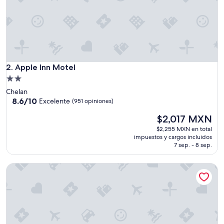
Apple Inn Motel
2. Apple Inn Motel
Propiedad
de
Chelan
2.0
8.6
8.6/10
Excelente
(951 opiniones)
de
estrellas
El
$2,017 MXN
10,
precio
Excelente,
$2,255 MXN en total
actual
(951
impuestos y cargos incluidos
es
opiniones)
7 sep. - 8 sep.
de
$2,017 MXN
Mountain View Lodge and Resort