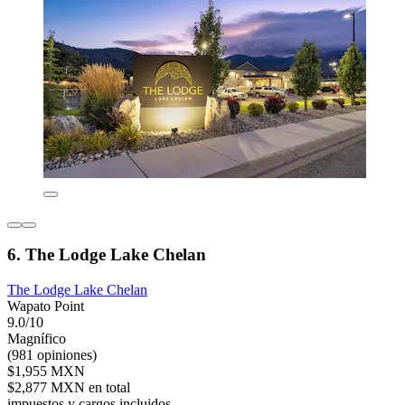
6. The Lodge Lake Chelan
The Lodge Lake Chelan
Wapato Point
9.0/10
Magnífico
(981 opiniones)
$1,955 MXN
$2,877 MXN en total
impuestos y cargos incluidos