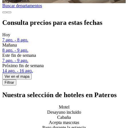
Departa­mentos
Buscar departamentos
Consulta precios para estas fechas
Hoy
7 ago. - 8 ago.
Mañana
8 ago. - 9 ago.
Este fin de semana
7 ago. - 9 ago.
Próximo fin de semana
14 ago. - 16 ago.
Ver en el mapa
Filtrar
Nuestra selección de hoteles en Pateros
Motel
Desayuno incluido
Cabaña
Acepta mascotas
Pago durante la estancia