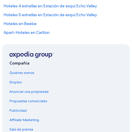
a
r
Hoteles 4 estrellas en Estación de esquí Echo Valley
k
Hoteles 5 estrellas en Estación de esquí Echo Valley
e
t
Hoteles en Beebe
.
K
Apart-Hoteles en Carlton
e
Resorts en Carlton
l
l
B&B en Centro de Washington
y
a
Cabañas en Centro de Washington
Compañía
n
Campings en Centro de Washington
d
Quiénes somos
T
Casas de huéspedes en Centro de Washington
o
Empleo
n
Casas flotantes en Centro de Washington
y
Anunciar una propiedad
Casas rurales en Centro de Washington
w
e
Propuestas comerciales
Centros vacacionales en Centro de Washington
r
Publicidad
e
Chalets en Centro de Washington
r
Affiliate Marketing
Resorts en Centro de Washington
e
s
Ranchos en Centro de Washington
Sala de prensa