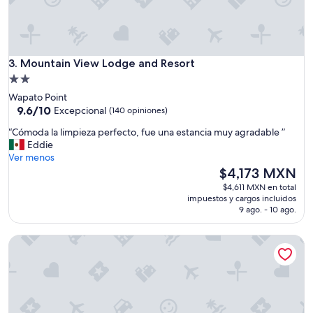
Mountain View Lodge and Resort
3. Mountain View Lodge and Resort
Propiedad
de
Wapato Point
2.0
9.6
9.6/10
Excepcional
(140 opiniones)
de
estrellas
“
“Cómoda la limpieza perfecto, fue una estancia muy agradable ”
10,
C
Eddie
Excepcional,
ó
Ver menos
(140
m
El
$4,173 MXN
opiniones)
o
precio
$4,611 MXN en total
d
actual
impuestos y cargos incluidos
a
es
9 ago. - 10 ago.
l
de
a
$4,173 MXN
Majestic Views / Lake Chelan / Pool and Spas!
l
i
m
p
i
e