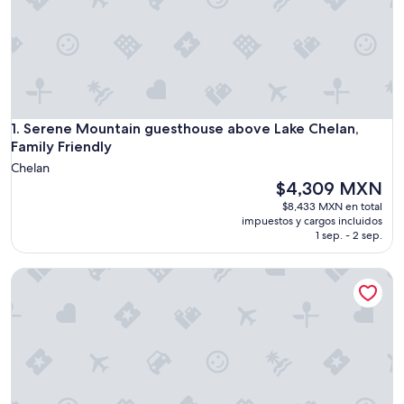
Serene Mountain guesthouse above Lake Chelan, Family Fri
1. Serene Mountain guesthouse above Lake Chelan,
Family Friendly
Chelan
El
$4,309 MXN
precio
$8,433 MXN en total
actual
impuestos y cargos incluidos
es
1 sep. - 2 sep.
de
$4,309 MXN
The Lodge Lake Chelan