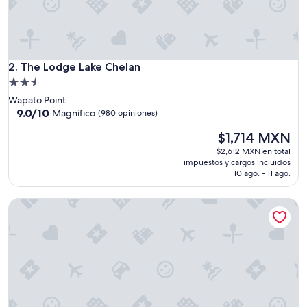
The Lodge Lake Chelan
2. The Lodge Lake Chelan
Propiedad
de
Wapato Point
2.5
9.0
9.0/10
Magnífico
(980 opiniones)
de
estrellas
El
$1,714 MXN
10,
precio
Magnífico,
$2,612 MXN en total
actual
(980
impuestos y cargos incluidos
es
opiniones)
10 ago. - 11 ago.
de
$1,714 MXN
Mountain View Lodge and Resort