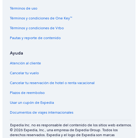
h
Moteles en Estación de esquí Echo Valley
a
Términos de uso
d
Villas en Estación de esquí Echo Valley
a
Términos y condiciones de One Key™
Hoteles en Helios Hills
n
Términos y condiciones de Vrbo
d
Apartamentos en Manson
g
Pautas y reporte de contenido
a
Hoteles románticos en Manson
v
Hoteles con alberca en Manson
e
Ayuda
w
Hoteles con hidromasaje en Manson
o
Atención al cliente
n
Hoteles que aceptan mascotas en Manson
Cancelar tu vuelo
d
Hoteles en Manson
e
Cancelar tu reservación de hotel o renta vacacional
r
Hoteles en Methow
f
Plazos de reembolso
u
Cabañas en Orondo
l
Usar un cupón de Expedia
Casas de campo en Orondo
s
u
Documentos de viajes internacionales
Hoteles cerca de Parque Beebe Bridge
g
g
Hoteles cerca de Parque estatal del lago Chelan
Expedia Inc. no es responsable del contenido de los sitios web externos.
e
© 2026 Expedia, Inc., una empresa de Expedia Group. Todos los
Hoteles cerca de Parque temático Slidewaters at Lake Chelan
s
derechos reservados. Expedia y el logo de Expedia son marcas