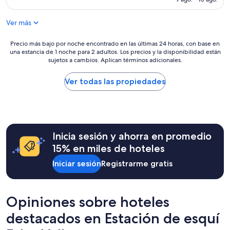
m
c
de
u
a
$7,004 MXN
Ver más
y
t
a
i
g
o
Precio
Precio más bajo por noche encontrado en las últimas 24 horas, con base en
r
una estancia de 1 noche para 2 adultos. Los precios y la disponibilidad están
n
más
sujetos a cambios. Aplican términos adicionales.
a
w
bajo
d
a
por
a
s
noche
Ver todas las propiedades
b
c
encontrado
l
o
en
e
n
las
”
v
últimas
e
24
Inicia sesión y ahorra en promedio
n
horas,
i
con
15% en miles de hoteles
e
base
Iniciar sesión
Registrarme gratis
n
en
t
una
a
estancia
n
de
Opiniones sobre hoteles
d
1
w
noche
destacados en Estación de esquí
a
para
l
2