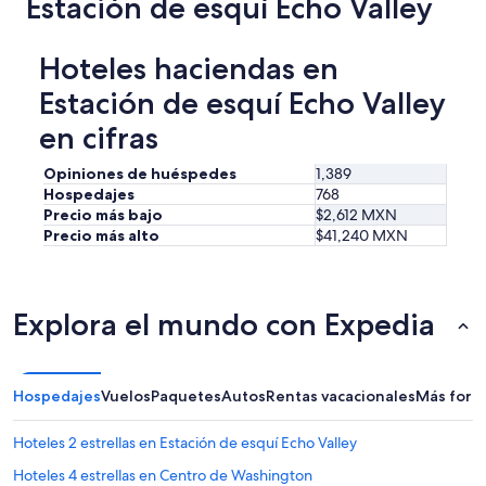
Estación de esquí Echo Valley
t
a
u
Hoteles haciendas en
r
Estación de esquí Echo Valley
a
n
en cifras
t
s
Opiniones de huéspedes
1,389
,
c
Hospedajes
768
o
Precio más bajo
$2,612 MXN
f
Precio más alto
$41,240 MXN
f
e
e
s
Explora el mundo con Expedia
h
o
p
,
Hospedajes
Vuelos
Paquetes
Autos
Rentas vacacionales
Más form
a
n
Hoteles 2 estrellas en Estación de esquí Echo Valley
d
m
Hoteles 4 estrellas en Centro de Washington