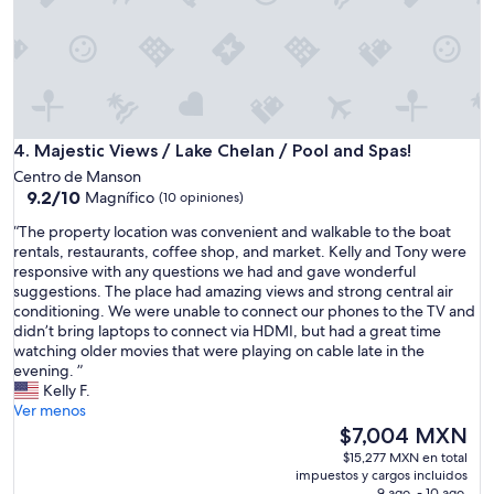
z
a
p
e
r
f
e
Majestic Views / Lake Chelan / Pool and Spas!
c
4. Majestic Views / Lake Chelan / Pool and Spas!
t
Centro de Manson
o
9.2
9.2/10
Magnífico
(10 opiniones)
,
de
f
“
“The property location was convenient and walkable to the boat
10,
u
T
rentals, restaurants, coffee shop, and market. Kelly and Tony were
Magnífico,
e
h
responsive with any questions we had and gave wonderful
(10
u
e
suggestions. The place had amazing views and strong central air
opiniones)
n
p
conditioning. We were unable to connect our phones to the TV and
a
r
didn’t bring laptops to connect via HDMI, but had a great time
e
o
watching older movies that were playing on cable late in the
s
p
evening. ”
t
e
Kelly F.
a
r
Ver menos
n
t
El
$7,004 MXN
c
y
precio
$15,277 MXN en total
i
l
actual
impuestos y cargos incluidos
a
o
es
9 ago. - 10 ago.