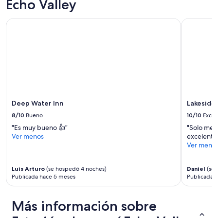
Echo Valley
k
adultos.
a
Los
Deep Water Inn
Lakeside 
b
precios
l
y
e
la
t
disponibilidad
o
están
t
sujetos
h
a
e
cambios.
b
Aplican
Deep Water Inn
Lakeside
o
términos
a
adicionales.
8/10
Bueno
10/10
Excel
t
"Es muy bueno 👍"
"Solo mejo
r
Ver menos
excelente 
e
Ver meno
n
t
a
Luis Arturo
(se hospedó 4 noches)
Daniel
(se 
l
Publicada hace 5 meses
Publicada 
s
,
r
Más información sobre
e
s