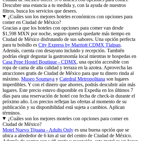
Descubre una estancia a tu medida y, con la ayuda de nuestros
filtros, busca los servicios que desees.
¿Cuáles son los mejores hoteles económicos con opciones para
comer en Ciudad de México?
Gracias a que los hoteles con opciones para comer van desde
$1,598 MXN por noche, seguro querrás quedarte más tiempo en
Ciudad de México disfrutando de sus sabores. Una opción perfecta
para tu bolsillo es
City Express by Marriott CDMX Tlalpan
.
Además, cuenta con desayuno incluido y recepción. También
podrías elegir degustar la gastronomía local mientras te hospedas en
Casa Pepe Hostel Boutique - CDMX
, una opción accesible con
ropa de cama de alta calidad y terraza en la azotea. Aprovecha las
atracciones gratis de Ciudad de México para que tu dinero rinda al
máximo.
Museo Soumaya
y
Catedral Metropolitana
son lugares
imperdibles. Y con el dinero que ahorres, podrás descubrir aún más
lugares. Este precio estuvo disponible en Expedia en los últimos 7
días para una reservación de hotel con fecha de check-in durante el
próximo año. Los precios reflejan las ofertas al momento de su
publicación y su disponibilidad está sujeta a cambios. Aplican
términos.
¿Cuáles son los mejores moteles con opciones para comer en
Ciudad de México?
Motel Nuevo Tijuana - Adults Only
es una buena opción que se
ubica a alrededor de 6 km al sur del centro de Ciudad de México.