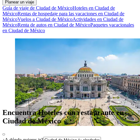
Planear un viaje
Guía de viaje de Ciudad de México
Hoteles en Ciudad de
México
Rentas de hospedaje para las vacaciones en Ciudad de
México
Vuelos a Ciudad de México
Actividades en Ciudad de
México
Renta de autos en Ciudad de México
Paquetes vacacionales
en Ciudad de México
Encuentra Hoteles con restaurante en
Ciudad de México
¿A dónde quieres ir?