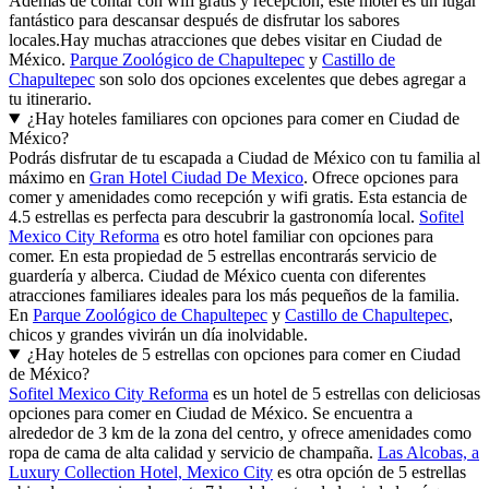
Además de contar con wifi gratis y recepción, este motel es un lugar
fantástico para descansar después de disfrutar los sabores
locales.
Hay muchas atracciones que debes visitar en Ciudad de
México.
Parque Zoológico de Chapultepec
y
Castillo de
Chapultepec
son solo dos opciones excelentes que debes agregar a
tu itinerario.
¿Hay hoteles familiares con opciones para comer en Ciudad de
México?
Podrás disfrutar de tu escapada a Ciudad de México con tu familia al
máximo en
Gran Hotel Ciudad De Mexico
. Ofrece opciones para
comer y amenidades como recepción y wifi gratis. Esta estancia de
4.5 estrellas es perfecta para descubrir la gastronomía local.
Sofitel
Mexico City Reforma
es otro hotel familiar con opciones para
comer. En esta propiedad de 5 estrellas encontrarás servicio de
guardería y alberca. Ciudad de México cuenta con diferentes
atracciones familiares ideales para los más pequeños de la familia.
En
Parque Zoológico de Chapultepec
y
Castillo de Chapultepec
,
chicos y grandes vivirán un día inolvidable.
¿Hay hoteles de 5 estrellas con opciones para comer en Ciudad
de México?
Sofitel Mexico City Reforma
es un hotel de 5 estrellas con deliciosas
opciones para comer en Ciudad de México. Se encuentra a
alrededor de 3 km de la zona del centro, y ofrece amenidades como
ropa de cama de alta calidad y servicio de champaña.
Las Alcobas, a
Luxury Collection Hotel, Mexico City
es otra opción de 5 estrellas