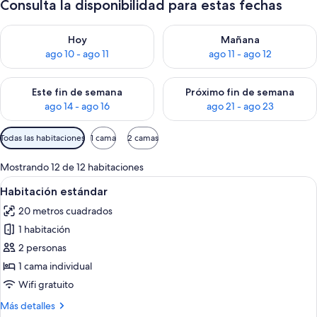
Consulta la disponibilidad para estas fechas
Consulta la disponibilidad para hoy ago 10 - ago 11
Consulta la disponibilidad par
Hoy
Mañana
ago 10 - ago 11
ago 11 - ago 12
Consulta la disponibilidad para este fin de semana ago 14 - ag
Consulta la disponibilidad pa
Este fin de semana
Próximo fin de semana
ago 14 - ago 16
ago 21 - ago 23
Filtros
Todas las habitaciones
1 cama
2 camas
disponibles
para
Mostrando 12 de 12 habitaciones
las
Abrir
Habitación de hotel con una cama grand
6
Habitación estándar
habitaciones
todas
20 metros cuadrados
las
1 habitación
fotos
de
2 personas
Habitación
1 cama individual
estándar
Wifi gratuito
Más
Más detalles