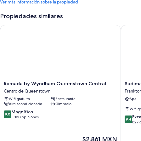
Ver más información sobre la propiedad
Propiedades similares
Ramada by Wyndham Queenstown Central
Sudima 
Ramada
Sudima
Ramada by Wyndham Queenstown Central
Sudima
by
Queens
Centro de Queenstown
Frankto
Wyndham
Five
Wifi gratuito
Restaurante
Spa
Queenstown
Mile
Aire acondicionado
Gimnasio
Central
Frankto
Wifi g
Centro
9.0
Magnífico
9.0
9.4
de
Exc
de
1,030 opiniones
9.4
de
Queenstown
827 
10,
10,
Magnífico,
Excepcio
1,030
El
$2,861 MXN
827
opiniones