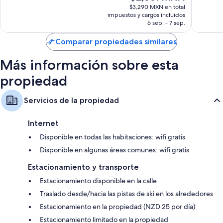
precio
opinion
$3,290 MXN en total
actual
impuestos y cargos incluidos
es
6 sep. - 7 sep.
de
$2,861 MXN
Comparar propiedades similares
Más información sobre esta
propiedad
Servicios de la propiedad
Internet
Disponible en todas las habitaciones: wifi gratis
Disponible en algunas áreas comunes: wifi gratis
Estacionamiento y transporte
Estacionamiento disponible en la calle
Traslado desde/hacia las pistas de ski en los alrededores
Estacionamiento en la propiedad (NZD 25 por día)
Estacionamiento limitado en la propiedad