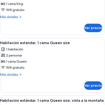
montaña
a
de
1 cama King
la
Habitación
montaña
Wifi gratuito
estándar,
Más
Más detalles
1
detalles
cama
sobre
Ver precio
Habitación
King
estándar,
size
1
Abrir
Ropa de cama de alta calidad y caja de
5
cama
Habitación estándar, 1 cama Queen size
todas
King
1 habitación
size
las
2 personas
fotos
de
1 cama Queen
Habitación
Wifi gratuito
estándar,
Más
Más detalles
1
detalles
cama
sobre
Ver precio
Habitación
Queen
estándar,
size
1
Abrir
Ropa de cama de alta calidad y caja de
5
cama
Habitación estándar, 1 cama Queen size, vista a la montaña
todas
Queen