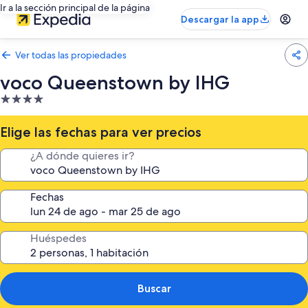
Ir a la sección principal de la página
Descargar la app
Ver todas las propiedades
voco Queenstown by IHG
Propiedad
de
4.0
Elige las fechas para ver precios
estrellas
¿A dónde quieres ir?
Fechas
Huéspedes
Buscar