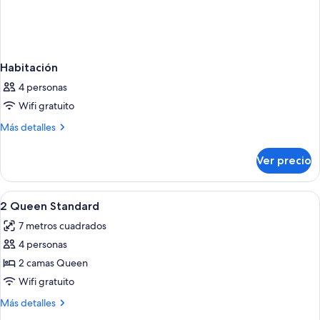
Habitación
4 personas
Wifi gratuito
Más
Más detalles
detalles
sobre
Ver precio
Habitación
Abrir
Ropa de cama de alta calidad y caja de
2
2 Queen Standard
todas
7 metros cuadrados
las
4 personas
fotos
de
2 camas Queen
2
Wifi gratuito
Queen
Más
Más detalles
Standard
detalles