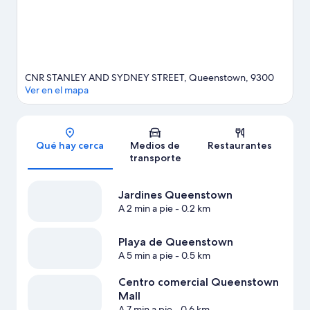
para esquiar, o prueba otras actividades al aire libre, como
patinaje sobre hielo. A los huéspedes les encanta la ubicación
céntrica de este hotel.
Visita nuestra guía de Queenstown
CNR STANLEY AND SYDNEY STREET, Queenstown, 9300
Ver en el mapa
Sección del mapa
Qué hay cerca
Medios de
Restaurantes
transporte
Jardines Queenstown
A 2 min a pie
- 0.2 km
Playa de Queenstown
A 5 min a pie
- 0.5 km
Centro comercial Queenstown
Mall
A 7 min a pie
- 0.6 km