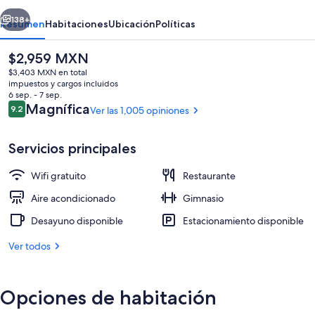
IHG
erior
Siguiente
138+
Resumen
Habitaciones
Ubicación
Políticas
El
$2,959 MXN
precio
$3,403 MXN en total
actual
impuestos y cargos incluidos
es
6 sep. - 7 sep.
de
Opiniones
Magnífica
9.2
Ver las 1,005 opiniones
9.2 de 10,
$2,959 MXN
Servicios principales
Exterior
Wifi gratuito
Restaurante
Aire acondicionado
Gimnasio
Desayuno disponible
Estacionamiento disponible
Ver todos
Opciones de habitación