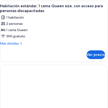
1
Abrir
Ropa de cama de alta calidad y caja de
(Panoramic
3
cama
Habitación estándar, 1 cama Queen size, con acceso para
todas
Queen
View)
personas discapacitadas
size
las
1 habitación
(Panoramic
fotos
View)
2 personas
de
1 cama Queen
Habitación
estándar,
Wifi gratuito
1
Más
Más detalles
cama
detalles
sobre
Queen
Ver precio
Habitación
size,
estándar,
con
1
acceso
cama
Queen
para
size,
personas
con
discapacitadas
acceso
para
personas
discapacitadas