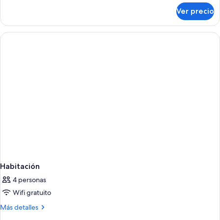
sobre
Ver precio
2
Queen
Standard
Habitación
4 personas
Wifi gratuito
Más
Más detalles
detalles