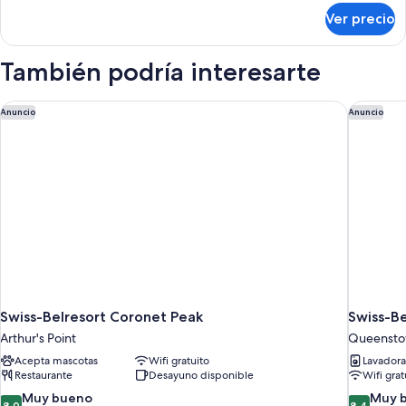
sobre
Ver precio
Habitación
También podría interesarte
Swiss-Belresort Coronet Peak
Swiss-B
Anuncio
Anuncio
Swiss-Belresort Coronet Peak
Swiss-B
Arthur's Point
Queenst
Acepta mascotas
Wifi gratuito
Lavadora
Restaurante
Desayuno disponible
Wifi grat
8.0
8.4
Muy bueno
Muy 
8.0
8.4