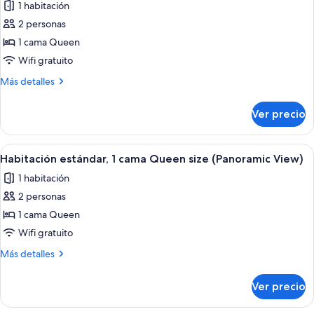
1 habitación
size
las
2 personas
fotos
de
1 cama Queen
Habitación
Wifi gratuito
estándar,
Más
Más detalles
1
detalles
cama
sobre
Ver precio
Habitación
Queen
estándar,
size,
1
Abrir
Ropa de cama de alta calidad y caja de
vista
5
cama
Habitación estándar, 1 cama Queen size (Panoramic View)
todas
Queen
a
1 habitación
size,
las
la
vista
2 personas
fotos
montaña
a
de
1 cama Queen
la
Habitación
montaña
Wifi gratuito
estándar,
Más
Más detalles
1
detalles
cama
sobre
Ver precio
Habitación
Queen
estándar,
size