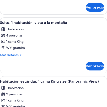
detalles
sobre
Ver precio
Habitación
estándar
Abrir
Ropa de cama de alta calidad y caja de
11
Suite, 1 habitación, vista a la montaña
todas
1 habitación
las
4 personas
fotos
de
1 cama King
Suite,
Wifi gratuito
1
Más
Más detalles
habitación,
detalles
vista
sobre
Ver precio
Suite,
a
1
la
habitación,
Abrir
Ropa de cama de alta calidad y caja de
montaña
5
vista
Habitación estándar, 1 cama King size (Panoramic View)
todas
a
1 habitación
la
las
montaña
2 personas
fotos
de
1 cama King
Habitación
Wifi gratuito