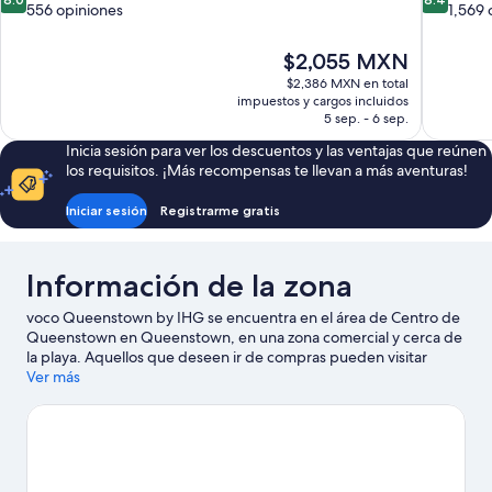
de
de
556 opiniones
1,569 
10,
10,
Muy
Muy
El
$2,055 MXN
bueno,
bueno,
precio
$2,386 MXN en total
556
1,569
actual
impuestos y cargos incluidos
opiniones
opiniones
es
5 sep. - 6 sep.
de
Inicia sesión para ver los descuentos y las ventajas que reúnen
$2,055 MXN
los requisitos. ¡Más recompensas te llevan a más aventuras!
Iniciar sesión
Registrarme gratis
Información de la zona
voco Queenstown by IHG se encuentra en el área de Centro de
Queenstown en Queenstown, en una zona comercial y cerca de
la playa. Aquellos que deseen ir de compras pueden visitar
Centro comercial Queenstown Mall y Cookie Time Cookie Bar,
Ver más
mientras que quienes quieran apreciar la belleza natural del área
pueden ir a Playa de Queenstown y Lago Wakatipu. También
vale la pena conocer Jardines Queenstown y Pista de patinaje
sobre hielo Queenstown Ice Arena. Diviértete en las montañas
con telesquís, traslados desde/hacia las pistas de ski y una zona