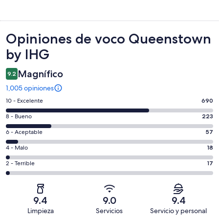
Opiniones
Opiniones de voco Queenstown
by IHG
Magnífico
9.2
1,005 opiniones
Puntuación
10 - Excelente
690
de
Puntuación
8 - Bueno
223
10,
de
es
Puntuación
6 - Aceptable
57
8,
decir,
de
es
Puntuación
4 - Malo
18
Excelente.
6,
decir,
de
Basada
es
Puntuación
2 - Terrible
17
Bueno.
4,
en
decir,
de
Basada
es
690
Aceptable.
2,
en
decir,
de
Basada
es
223
Malo.
9.4
9.0
9.4
1005
en
decir,
de
Basada
Limpieza
Servicios
Servicio y personal
opiniones
57
Terrible.