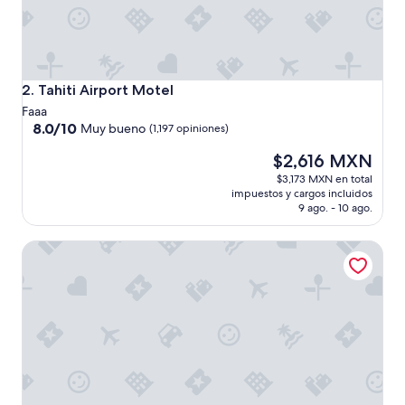
Tahiti Airport Motel
2. Tahiti Airport Motel
Faaa
8.0
8.0/10
Muy bueno
(1,197 opiniones)
de
El
$2,616 MXN
10,
precio
Muy
$3,173 MXN en total
actual
bueno,
impuestos y cargos incluidos
es
(1,197
9 ago. - 10 ago.
de
opiniones)
$2,616 MXN
Hilton Hotel Tahiti