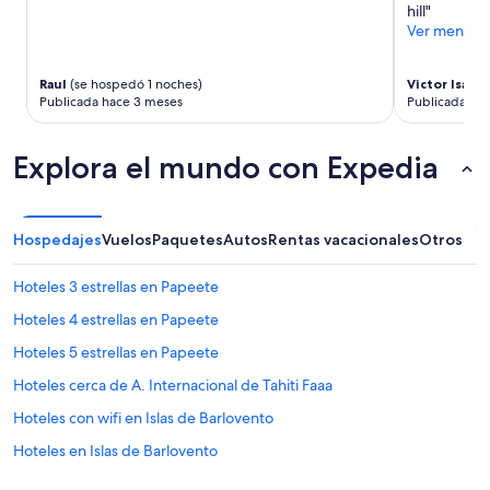
sujetos
hill"
a
a
Ver menos
r
cambios.
o
Aplican
n
términos
Raul
(se hospedó 1 noches)
Victor Isaac
(
l
adicionales.
Publicada hace 3 meses
Publicada ha
l
a
m
Explora el mundo con Expedia
a
r
p
a
Hospedajes
Vuelos
Paquetes
Autos
Rentas vacacionales
Otros
r
a
Hoteles 3 estrellas en Papeete
d
e
Hoteles 4 estrellas en Papeete
s
p
Hoteles 5 estrellas en Papeete
e
Hoteles cerca de A. Internacional de Tahiti Faaa
r
t
Hoteles con wifi en Islas de Barlovento
a
r
Hoteles en Islas de Barlovento
n
Resorts en Faaa
o