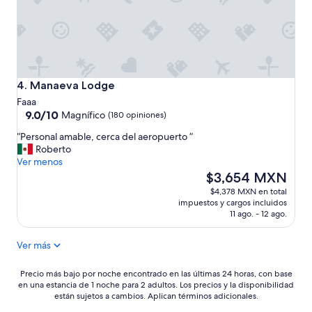
l
o
s
r
e
s
t
Manaeva Lodge
4. Manaeva Lodge
a
Faaa
u
9.0
9.0/10
Magnífico
(180 opiniones)
r
de
a
“
“Personal amable, cerca del aeropuerto ”
10,
n
P
Roberto
Magnífico,
t
e
Ver menos
(180
e
r
El
$3,654 MXN
opiniones)
s
s
precio
$4,378 MXN en total
s
o
actual
impuestos y cargos incluidos
o
n
es
11 ago. - 12 ago.
n
a
de
a
l
$3,654 MXN
b
Ver más
a
s
m
u
a
Precio
Precio más bajo por noche encontrado en las últimas 24 horas, con base
r
en una estancia de 1 noche para 2 adultos. Los precios y la disponibilidad
b
más
d
están sujetos a cambios. Aplican términos adicionales.
l
bajo
a
e
por