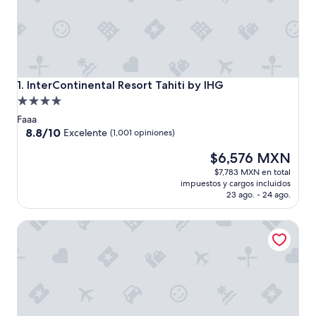
InterContinental Resort Tahiti by IHG
1. InterContinental Resort Tahiti by IHG
Propiedad
de
Faaa
4.0
8.8
8.8/10
Excelente
(1,001 opiniones)
de
estrellas
El
$6,576 MXN
10,
precio
Excelente,
$7,783 MXN en total
actual
(1,001
impuestos y cargos incluidos
es
opiniones)
23 ago. - 24 ago.
de
$6,576 MXN
Tahiti Airport Motel