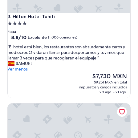
Hilton Hotel Tahiti
3. Hilton Hotel Tahiti
Propiedad
de
Faaa
4.0
8.8
8.8/10
Excelente
(1,006 opiniones)
de
estrellas
“
“El hotel está bien, los restaurantes son absurdamente caros y
10,
E
mediocres Olvidaron llamar para despertarnos y tuvimos que
Excelente,
l
llamar 3 veces para que recogieran el equipaje ”
(1,006
h
SAMUEL
opiniones)
o
Ver menos
t
El
$7,730 MXN
e
precio
$9,251 MXN en total
l
actual
impuestos y cargos incluidos
e
es
20 ago. - 21 ago.
s
de
t
$7,730 MXN
Manaeva Lodge
á
b
i
e
n
,