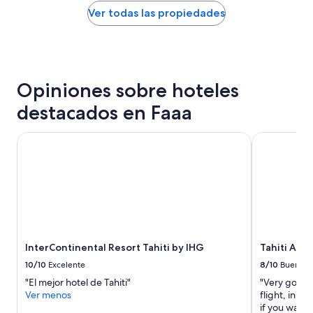
m
,
noche
Ver todas las propiedades
e
c
encontrado
n
e
en
t
r
las
e
c
últimas
c
a
24
a
Opiniones sobre hoteles
d
horas,
r
e
con
destacados en Faaa
o
l
base
s
a
en
y
e
una
InterContinental Resort Tahiti by IHG
Tahiti Airpo
m
r
estancia
e
o
de
d
p
1
i
u
noche
o
e
para
c
r
2
r
t
adultos.
e
o
Los
s
InterContinental Resort Tahiti by IHG
Tahiti Airp
”
precios
O
y
10/10
Excelente
8/10
Bueno
l
la
"El mejor hotel de Tahiti"
"Very good p
v
disponibilidad
Ver menos
flight, in fr
i
están
if you want 
d