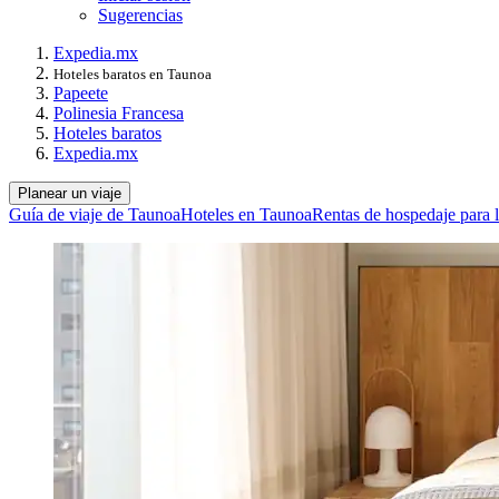
Sugerencias
Expedia.mx
Hoteles baratos en Taunoa
Papeete
Polinesia Francesa
Hoteles baratos
Expedia.mx
Planear un viaje
Guía de viaje de Taunoa
Hoteles en Taunoa
Rentas de hospedaje para 