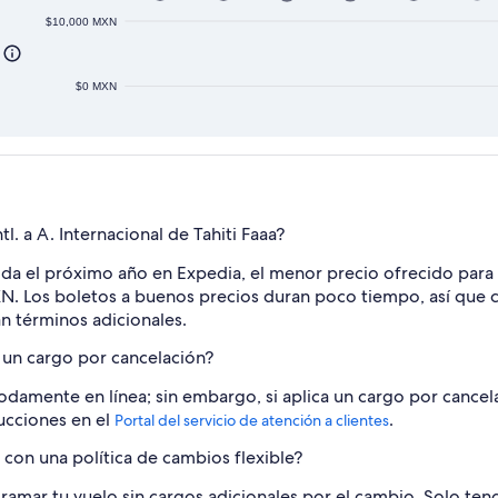
$10,000 MXN
$0 MXN
l. a A. Internacional de Tahiti Faaa?
alida el próximo año en Expedia, el menor precio ofrecido para
N. Los boletos a buenos precios duran poco tiempo, así que cor
an términos adicionales.
 un cargo por cancelación?
damente en línea; sin embargo, si aplica un cargo por cancela
rucciones en el
.
Portal del servicio de atención a clientes
on una política de cambios flexible?
amar tu vuelo sin cargos adicionales por el cambio. Solo tend