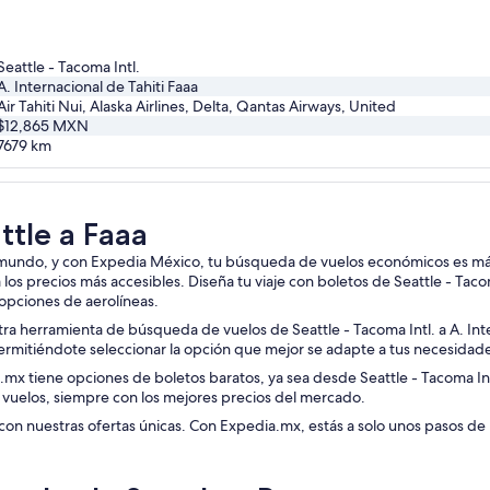
Seattle - Tacoma Intl.
A. Internacional de Tahiti Faaa
Air Tahiti Nui, Alaska Airlines, Delta, Qantas Airways, United
$12,865 MXN
7679
km
ttle a Faaa
r el mundo, y con Expedia México, tu búsqueda de vuelos económicos es 
os precios más accesibles. Diseña tu viaje con boletos de Seattle - Tacoma
 opciones de aerolíneas.
tra herramienta de búsqueda de vuelos de Seattle - Tacoma Intl. a A. Int
ermitiéndote seleccionar la opción que mejor se adapte a tus necesidad
ia.mx tiene opciones de boletos baratos, ya sea desde Seattle - Tacoma In
s vuelos, siempre con los mejores precios del mercado.
d con nuestras ofertas únicas. Con Expedia.mx, estás a solo unos pasos de