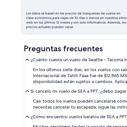
ser
julio
Los datos se basan en los precios de búsquedas de vuelos en
clase económica para viajes de 10 días o menos en nuestros sitios
web en los últimos 12 meses y son solo informativos. Además, los
precios actuales pueden variar.
Preguntas frecuentes
¿Cuánto cuesta un vuelo de Seattle - Tacoma Int
En los últimos siete días, en los vuelos con s
Internacional de Tahiti Faaa fue de $12,865 MX
disponibilidad están sujetos a cambios. Aplic
Si cancelo mi vuelo de SEA a PPT, ¿debo pagar
Casi todos los vuelos pueden cancelarse cómo
necesitas cancelar tu escapada, sigue las inst
¿Cómo encuentro vuelos baratos de SEA a PPT c
Muchas aerolíneas te dan la opción de reprogr