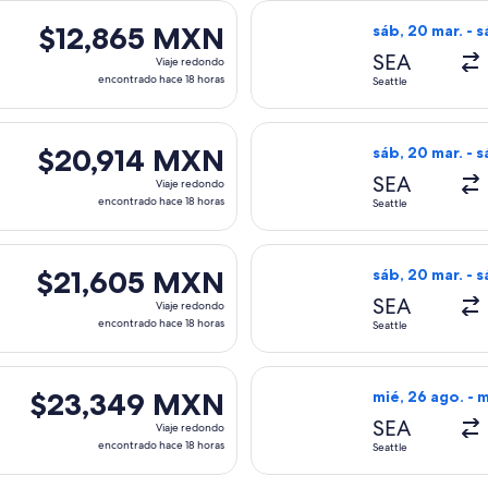
ida el sáb, 20 mar. desde Seattle hacia Papeete, con regreso 
Seleccionar vuel
$12,865 MXN
$12,865 MXN
sáb, 20 mar. - s
Viaje
SEA
Viaje redondo
redondo,
encontrado hace 18 horas
Seattle
encontrado
hace
ida el sáb, 20 mar. desde Seattle hacia Papeete, con regreso 
Seleccionar vuel
18
$20,914 MXN
$20,914 MXN
sáb, 20 mar. - s
horas
Viaje
SEA
Viaje redondo
redondo,
encontrado hace 18 horas
Seattle
encontrado
hace
ida el sáb, 20 mar. desde Seattle hacia Papeete, con regreso 
Seleccionar vuel
18
$21,605 MXN
$21,605 MXN
sáb, 20 mar. - s
horas
Viaje
SEA
Viaje redondo
redondo,
encontrado hace 18 horas
Seattle
encontrado
hace
 con salida el sáb, 20 mar. desde Seattle hacia Papeete, con r
Seleccionar vuel
18
$23,349 MXN
$23,349 MXN
mié, 26 ago. - m
horas
Viaje
SEA
Viaje redondo
redondo,
encontrado hace 18 horas
Seattle
encontrado