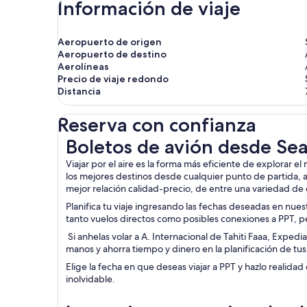
Información de viaje
Aeropuerto de origen
Aeropuerto de destino
Aerolíneas
Precio de viaje redondo
Distancia
Reserva con confianza
Boletos de avión desde Seattle a Faaa
Boletos de avión desde Sea
Viajar por el aire es la forma más eficiente de explora
los mejores destinos desde cualquier punto de partida, a l
mejor relación calidad-precio, de entre una variedad de
Planifica tu viaje ingresando las fechas deseadas en nues
tanto vuelos directos como posibles conexiones a PPT, p
Si anhelas volar a A. Internacional de Tahiti Faaa, Exped
manos y ahorra tiempo y dinero en la planificación de tu
Elige la fecha en que deseas viajar a PPT y hazlo realida
inolvidable.