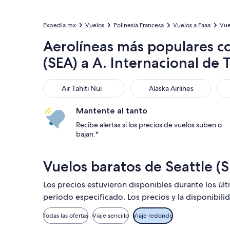
Expedia.mx
Vuelos
Polinesia Francesa
Vuelos a Faaa
Vue
Aerolíneas más populares c
(SEA) a A. Internacional de T
Air Tahiti Nui
Alaska Airlines
Ame
Air Tahiti Nui
Alaska Airlines
Mantente al tanto
Recibe alertas si los precios de vuelos suben o
bajan.*
Vuelos baratos de Seattle (
Los precios estuvieron disponibles durante los úl
periodo especificado. Los precios y la disponibili
Todas las ofertas
Viaje sencillo
Viaje redondo