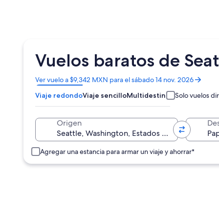
Vuelos baratos de Seat
Se
Ver vuelo a $9,342 MXN para el sábado 14 nov. 2026
abrirá
Viaje redondo
Viaje sencillo
Multidestino
Solo vuelos di
en
una
nueva
Origen
Des
ventana
Agregar una estancia para armar un viaje y ahorrar*