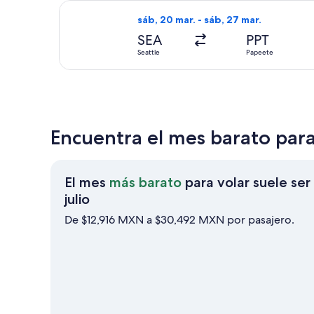
Seleccionar vuelo de Delta, con sali
sáb, 20 mar. - sáb, 27 mar.
SEA
PPT
Seattle
Papeete
Encuentra el mes barato para
El mes
más barato
para volar suele ser
El
julio
mes
De $12,916 MXN a $30,492 MXN por pasajero.
más
barato
para
volar
suele