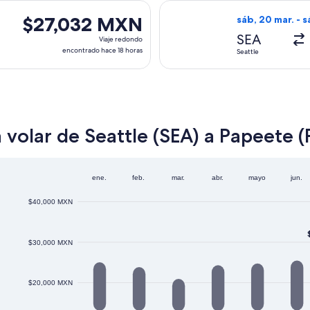
hace
da el sáb, 20 mar. desde Seattle hacia Papeete, con regreso e
Seleccionar vuel
18
$27,032 MXN
$27,032 MXN
sáb, 20 mar. - s
horas
Viaje
SEA
Viaje redondo
redondo,
encontrado hace 18 horas
Seattle
encontrado
hace
18
horas
 volar de Seattle (SEA) a Papeete (
ene.
feb.
mar.
abr.
mayo
jun.
$40,000 MXN
$30,000 MXN
$20,000 MXN