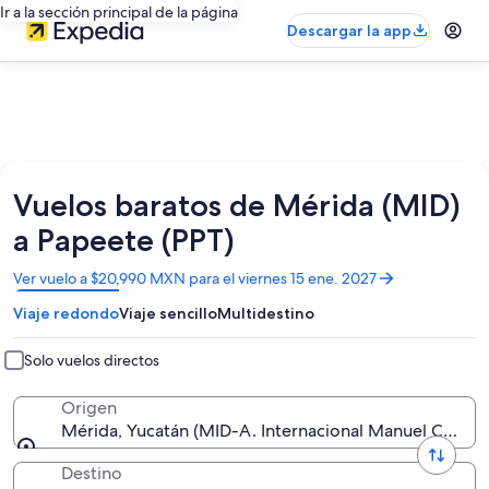
Ir a la sección principal de la página
Descargar la app
Vuelos baratos de Mérida (MID)
a Papeete (PPT)
Se
Ver vuelo a $20,990 MXN para el viernes 15 ene. 2027
abrirá
Viaje redondo
Viaje sencillo
Multidestino
en
una
nueva
Solo vuelos directos
ventana
Origen
Mérida, Yucatán (MID-A. Internacional Manuel Cresce
Destino