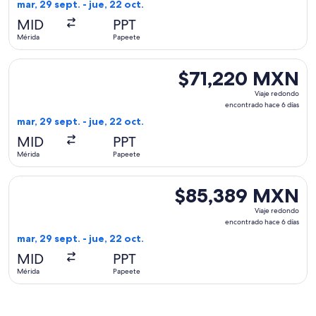
encontrado
mar, 29 sept. - jue, 22 oct.
hace
MID
PPT
6
Mérida
Papeete
días
Seleccionar vuelo de United, con salida el mar, 29 sept. de
$71,220 MXN
$71,220 MXN
Viaje
Viaje redondo
redondo,
encontrado hace 6 días
encontrado
mar, 29 sept. - jue, 22 oct.
hace
MID
PPT
6
Mérida
Papeete
días
Seleccionar vuelo de Aeromexico, con salida el mar, 29 sept
$85,389 MXN
$85,389 MXN
Viaje
Viaje redondo
redondo,
encontrado hace 6 días
encontrado
mar, 29 sept. - jue, 22 oct.
hace
MID
PPT
6
Mérida
Papeete
días