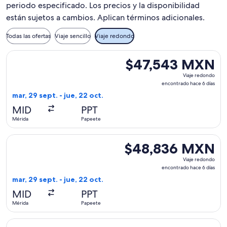
periodo especificado. Los precios y la disponibilidad
están sujetos a cambios. Aplican términos adicionales.
Todas las ofertas
Viaje sencillo
Viaje redondo
Seleccionar vuelo de United, con salida el mar, 29 sept. de
$47,543 MXN
$47,543 MXN
Viaje
Viaje redondo
redondo,
encontrado hace 6 días
encontrado
mar, 29 sept. - jue, 22 oct.
hace
MID
PPT
6
Mérida
Papeete
días
Seleccionar vuelo de United, con salida el mar, 29 sept. de
$48,836 MXN
$48,836 MXN
Viaje
Viaje redondo
redondo,
encontrado hace 6 días
encontrado
mar, 29 sept. - jue, 22 oct.
hace
MID
PPT
6
Mérida
Papeete
días
Seleccionar vuelo de United, con salida el mar, 29 sept. des