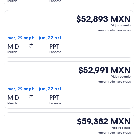
Mérida
Papeete
días
Seleccionar vuelo de United, con salida el mar, 29 sept. de
$52,893 MXN
$52,893 MXN
Viaje
Viaje redondo
redondo,
encontrado hace 6 días
encontrado
mar, 29 sept. - jue, 22 oct.
hace
MID
PPT
6
Mérida
Papeete
días
Seleccionar vuelo de United, con salida el mar, 29 sept. de
$52,991 MXN
$52,991 MXN
Viaje
Viaje redondo
redondo,
encontrado hace 6 días
encontrado
mar, 29 sept. - jue, 22 oct.
hace
MID
PPT
6
Mérida
Papeete
días
Seleccionar vuelo de United, con salida el mar, 29 sept. de
$59,382 MXN
$59,382 MXN
Viaje
Viaje redondo
redondo,
encontrado hace 6 días