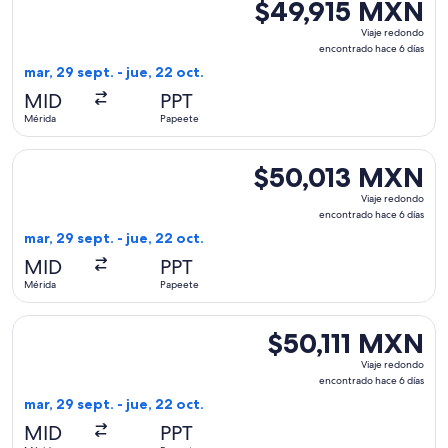
$49,915 MXN
$49,915 MXN
Viaje
Viaje redondo
redondo,
encontrado hace 6 días
encontrado
mar, 29 sept. - jue, 22 oct.
hace
MID
PPT
6
Mérida
Papeete
días
Seleccionar vuelo de United, con salida el mar, 29 sept. de
$50,013 MXN
$50,013 MXN
Viaje
Viaje redondo
redondo,
encontrado hace 6 días
encontrado
mar, 29 sept. - jue, 22 oct.
hace
MID
PPT
6
Mérida
Papeete
días
Seleccionar vuelo de United, con salida el mar, 29 sept. des
$50,111 MXN
$50,111 MXN
Viaje
Viaje redondo
redondo,
encontrado hace 6 días
encontrado
mar, 29 sept. - jue, 22 oct.
hace
MID
PPT
6