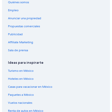
Quiénes somos
Resorts en Islas de Barlovento
Apart-Hoteles en Papeete
Empleo
Casas de huéspedes en Papeete
Anunciar una propiedad
Casas vacacionales en Papeete
Propuestas comerciales
Centros vacacionales en Papeete
Publicidad
Resorts en Papeete
Affiliate Marketing
Cruceros en Papeete
Sala de prensa
Apartamentos en Papeete
Ideas para inspirarte
Hostales en Papeete
Hoteles Cápsula en Papeete
Turismo en México
Hilton Hotels en Papeete
Hoteles en México
Hoteles con casino en Papeete
Casas para vacacionar en México
Hoteles de golf en Papeete
Paquetes a México
Hoteles con spa en Papeete
Vuelos nacionales
Resorts todo incluido en Papeete
Renta de autos en México