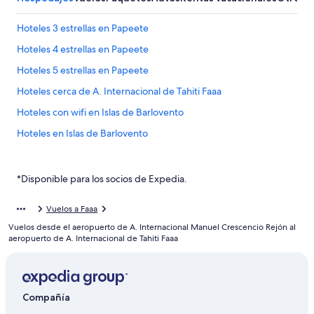
Hoteles 3 estrellas en Papeete
Hoteles 4 estrellas en Papeete
Hoteles 5 estrellas en Papeete
Hoteles cerca de A. Internacional de Tahiti Faaa
Hoteles con wifi en Islas de Barlovento
Hoteles en Islas de Barlovento
Resorts en Faaa
Resorts todo incluido en Faaa
*Disponible para los socios de Expedia.
Hoteles románticos en Faaa
Vuelos a Faaa
Hoteles para fumadores en Faaa
Vuelos desde el aeropuerto de A. Internacional Manuel Crescencio Rejón al
Hoteles en Faaa
aeropuerto de A. Internacional de Tahiti Faaa
Lodges en Faaa
Pensiones en Faaa
Compañía
Casas vacacionales en Islas de Barlovento