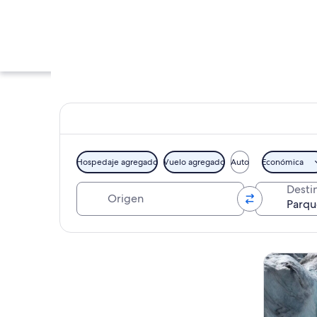
Hospedaje agregado
Vuelo agregado
Auto
Económica
Origen
Desti
Una cascada que se
Explorar mapa
Tours y ex