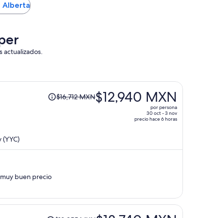
n Alberta
per
s actualizados.
El
$12,940 MXN
$16,712 MXN
precio
por persona
era
30 oct - 3 nov
precio hace 6 horas
de
$16,712 MXN
y (YYC)
y
ahora
es
de
e muy buen precio
$12,940 MXN
por
persona
El