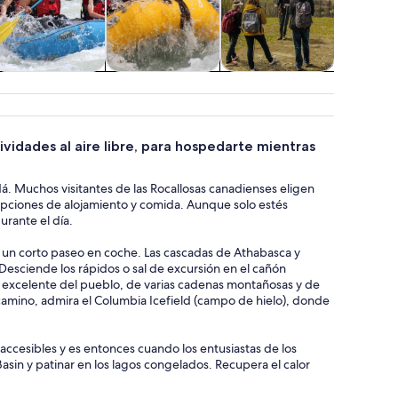
Tours acuáticos y
Vida silvestre y
Aventura y
Espectá
cruceros
naturaleza
actividades al
conci
aire libre
tividades al aire libre, para hospedarte mientras
á. Muchos visitantes de las Rocallosas canadienses eligen
 opciones de alojamiento y comida. Aunque solo estés
rante el día.
o un corto paseo en coche. Las cascadas de Athabasca y
. Desciende los rápidos o sal de excursión en el cañón
ta excelente del pueblo, de varias cadenas montañosas y de
 camino, admira el Columbia Icefield (campo de hielo), donde
naccesibles y es entonces cuando los entusiastas de los
sin y patinar en los lagos congelados. Recupera el calor