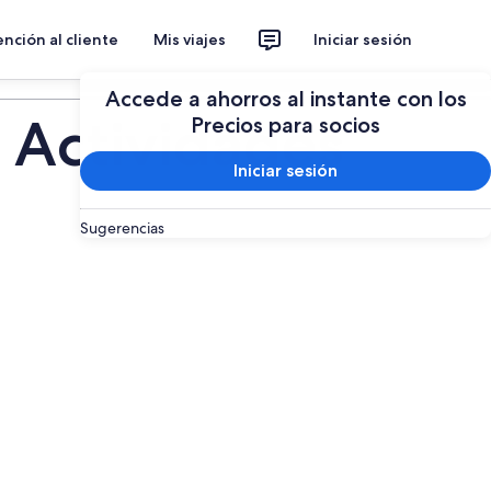
nción al cliente
Mis viajes
Iniciar sesión
Planear un viaje
Accede a ahorros al instante con los
 Actividades
Precios para socios
Iniciar sesión
Sugerencias