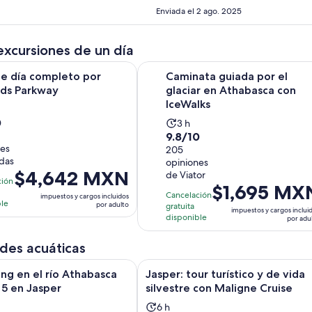
Enviada el 2 ago. 2025
excursiones de un día
Se abrirá en una nueva pesta
a completo por Icefields Parkway
Caminata guiada por el glaciar en
de día completo por
Caminata guiada por el
lds Parkway
glaciar en Athabasca con
IceWalks
0
La
vidad
3 h
9.8
9.8/10
actividad
a
nes
de
205
dura
adas
opiniones
10
3
as
El
$4,642 MXN
de Viator
con
horas
ción
El
$1,695 MX
precio
205
ones
Cancelación
impuestos y cargos incluidos
precio
es
ble
por adulto
gratuita
opiniones
impuestos y cargos inclui
es
de
disponible
por adu
de
$4,642 MXN.
$1,695 MXN.
des acuáticas
por
por
adulto
Se abrirá en una nueva pest
 el río Athabasca Mile 5 en Jasper
Jasper: tour turístico y de vida si
ing en el río Athabasca
Jasper: tour turístico y de vida
adulto
 5 en Jasper
silvestre con Maligne Cruise
La
h
6 h