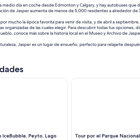
 a medio día en coche desde Edmonton y Calgary, y hay autobuses que d
blación de Jasper aumenta de menos de 5,000 residentes a alrededor de 
 por mucho la época favorita para venir de visita, y de abril a septiemb
das organizadas de las cuales elegir. Para descubrir todas tus opciones, 
pueblo, conoce más sobre la historia local en el Museo y Archivo de Jasp
aturaleza, Jasper es un lugar de ensueño, perfecto para relajarte después 
idades
eBubble, Peyto, Lago Bow con raquetas de nieve y paseo de 
Tour por el Parque Nacional J
 IceBubble, Peyto, Lago
Tour por el Parque Naciona