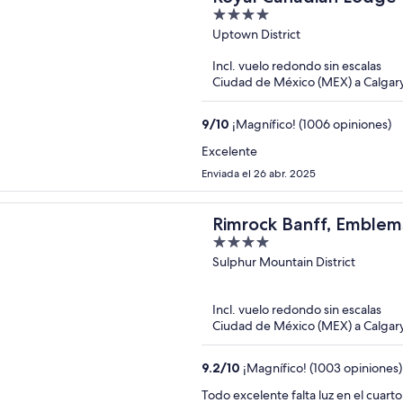
4
out
Uptown District
of
Incl. vuelo redondo sin escalas
5
Ciudad de México (MEX) a Calgar
9
/
10
¡Magnífico! (1006 opiniones)
Excelente
Enviada el 26 abr. 2025
Rimrock Banff, Emblem
4
Collection
out
Sulphur Mountain District
of
5
Incl. vuelo redondo sin escalas
Ciudad de México (MEX) a Calgar
9.2
/
10
¡Magnífico! (1003 opiniones)
Todo excelente falta luz en el cuarto 