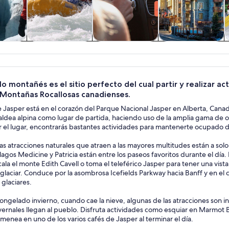
 y
Actividades
Tours privados y
Cultura e historia
nes de
acuáticas
personalizados
ía
o montañés es el sitio perfecto del cual partir y realizar ac
s Montañas Rocallosas canadienses.
 Jasper está en el corazón del Parque Nacional Jasper en Alberta, Canad
 aldea alpina como lugar de partida, haciendo uso de la amplia gama de
 el lugar, encontrarás bastantes actividades para mantenerte ocupado du
s atracciones naturales que atraen a las mayores multitudes están a sol
 lagos Medicine y Patricia están entre los paseos favoritos durante el día
ala el monte Edith Cavell o toma el teleférico Jasper para tener una vis
 glaciar. Conduce por la asombrosa Icefields Parkway hacia Banff y en el
glaciares.
ongelado invierno, cuando cae la nieve, algunas de las atracciones son i
ernales llegan al pueblo. Disfruta actividades como esquiar en Marmot Ba
himenea en uno de los varios cafés de Jasper al terminar el día.