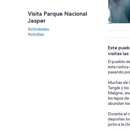
Visita Parque Nacional
Jasper
Tours
Actividades
excursio
Activities
un d
Este puebl
visitas la
El pueblo de
esta rústica
pasando por
Muchas de la
Tangle y los
Maligne, esc
los lagos de
abundan los 
Durante el c
deportes inv
junto a la c