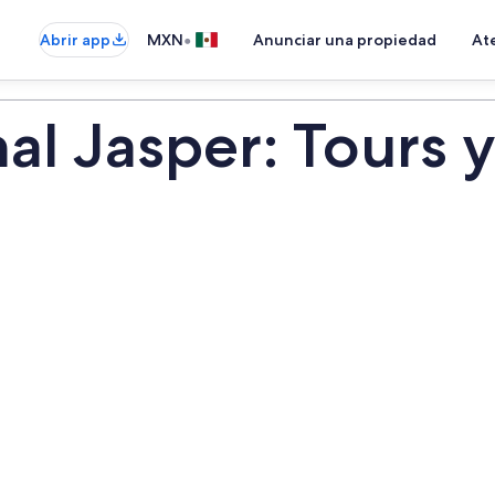
•
Abrir app
MXN
Anunciar una propiedad
Ate
al Jasper: Tours y