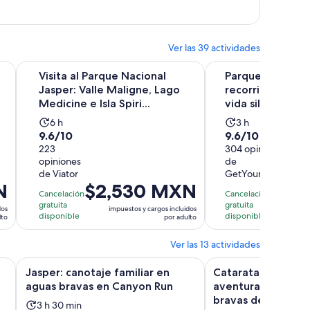
por
persona
Ver las 39 actividades
ña
Se abrirá en una nueva pestaña
 Athabasca con IceWalks
Visita al Parque Nacional Jasper: Valle Maligne, Lago Medicin
Parque Nacional Jaspe
Visita al Parque Nacional
Parque Nacional
Jasper: Valle Maligne, Lago
recorrido de ob
Medicine e Isla Spiri...
vida silvestre por
La
La
6 h
3 h
9.6
9.6
9.6/10
9.6/10
actividad
actividad
de
223
de
304 opiniones
dura
dura
opiniones
de
10
10
6
3
de Viator
GetYourGuide
con
con
horas
horas
N
El
$2,530 MXN
El
$1
223
304
Cancelación
Cancelación
precio
prec
gratuita
gratuita
opiniones
opiniones
dos
impuestos y cargos incluidos
imp
es
es
disponible
disponible
lto
por adulto
de
de
$2,530 MXN.
$1,1
Ver las 13 actividades
por
por
aña
Se abrirá en una nueva pestaña
Se
lvestre con Maligne Cruise
Jasper: canotaje familiar en aguas bravas en Canyon Run
Cataratas de Athabas
Jasper: canotaje familiar en
Cataratas de Atha
adulto
adul
aguas bravas en Canyon Run
aventura de rafti
bravas de clase 2
La
3 h 30 min