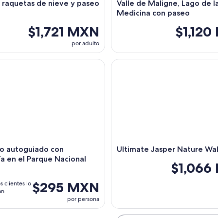
 raquetas de nieve y paseo
Valle de Maligne, Lago de l
Medicina con paseo
$1,721 MXN
$1,12
por adulto
autoguiado con audioguía en el Parque Nacional Jasper
Ultimate Jasper Nature Walk
do autoguiado con
Ultimate Jasper Nature Wa
́a en el Parque Nacional
$1,066
$295 MXN
s clientes lo
an
por persona