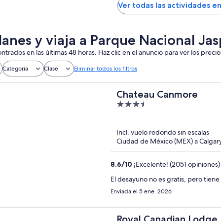
Ver todas las actividades e
lanes y viaja a Parque Nacional Jas
ntrados en las últimas 48 horas. Haz clic en el anuncio para ver los precio
Categoría
Clase
Eliminar todos los filtros
Chateau Canmore
3.5
out
of
Incl. vuelo redondo sin escalas
5
Ciudad de México (MEX) a Calgar
8.6
/
10
¡Excelente! (2051 opiniones)
El desayuno no es gratis, pero tien
Enviada el 5 ene. 2026
Royal Canadian Lodge