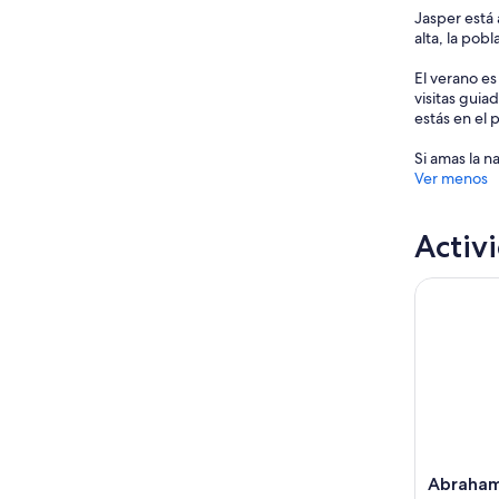
Jasper está
alta, la po
El verano es
visitas guia
estás en el 
Si amas la n
Ver menos
Activ
Abraham Ic
Abraham