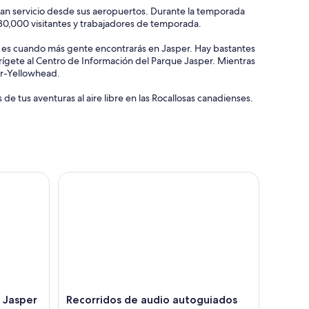
an servicio desde sus aeropuertos. Durante la temporada
30,000 visitantes y trabajadores de temporada.
re, es cuando más gente encontrarás en Jasper. Hay bastantes
dirígete al Centro de Información del Parque Jasper. Mientras
er-Yellowhead.
de tus aventuras al aire libre en las Rocallosas canadienses.
hielo
asper Valle de Maligne, Lago de la Medicina con paseo
Recorridos de audio autoguiados por las Montañ
l Jasper
Recorridos de audio autoguiados