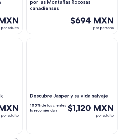
a
por las Montañas Rocosas
canadienses
0 MXN
$694 MXN
por adulto
por persona
Descubre Jasper y su vida salvaje
lk
Descubre Jasper y su vida salvaje
 MXN
$1,120 MXN
100%
de los clientes
lo recomiendan
por adulto
por adulto