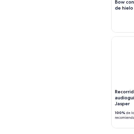
Bow con
de hielo
Recorrido 
Recorri
audiogui
Jasper
100%
de lo
recomiend