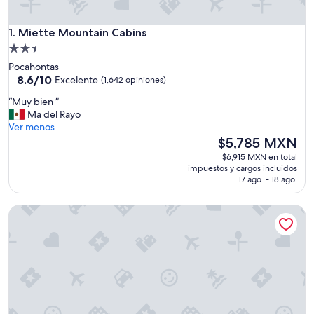
Miette Mountain Cabins
1. Miette Mountain Cabins
Propiedad
de
Pocahontas
2.5
8.6
8.6/10
Excelente
(1,642 opiniones)
de
estrellas
“
“Muy bien ”
10,
M
Ma del Rayo
Excelente,
u
Ver menos
(1,642
y
El
$5,785 MXN
opiniones)
b
precio
$6,915 MXN en total
i
actual
impuestos y cargos incluidos
e
es
17 ago. - 18 ago.
n
de
”
$5,785 MXN
PROMO 5% WEEKLY DISCOUNT, ONLY FOR NOV/ DEC /JAN /