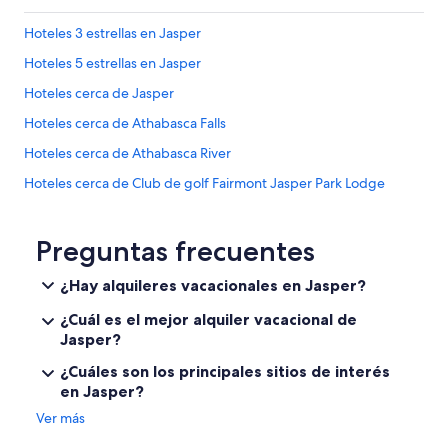
e
s
Hoteles 3 estrellas en Jasper
a
r
Hoteles 5 estrellas en Jasper
e
Hoteles cerca de Jasper
a
c
Hoteles cerca de Athabasca Falls
o
n
Hoteles cerca de Athabasca River
v
Hoteles cerca de Club de golf Fairmont Jasper Park Lodge
e
n
Hoteles en Municipio de Jasper
i
e
Hoteles cerca de Fuentes termales de Miette
Preguntas frecuentes
n
Hoteles cerca de Icefields Parkway
t
¿Hay alquileres vacacionales en Jasper?
3
B&B en Jasper
m
¿Cuál es el mejor alquiler vacacional de
i
Cabañas en Jasper
Jasper?
n
Campings en Jasper
u
¿Cuáles son los principales sitios de interés
t
en Jasper?
Casas de huéspedes en Jasper
e
Ver más
w
Casas rurales en Jasper
a