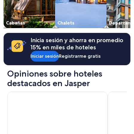
s
2
s
r
adultos.
u
e
Los
p
a
precios
p
Cabañas
Chalets
Departame
l
y
l
l
la
i
y
disponibilidad
e
f
están
Inicia sesión y ahorra en promedio
d
r
sujetos
15% en miles de hoteles
w
i
a
i
e
cambios.
Iniciar sesión
Registrarme gratis
t
n
Aplican
h
d
términos
t
Opiniones sobre hoteles
l
adicionales.
o
y
i
destacados en Jasper
.
l
R
e
o
Chateau Jasper
Ramada by 
t
o
r
m
i
i
e
s
s
v
a
e
n
r
d