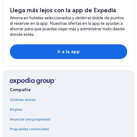
Hoteles baratos en Jasper
p
l
Llega más lejos con la app de Expedia
Hoteles con aguas termales en Jasper
e
Ahorra en hoteles seleccionados y obtén el doble de puntos
n
Hoteles con alberca en Jasper
al reservar en la app. Nuestras ofertas en la app te ayudan a
t
ahorrar para que puedas viajar más y administrar todo desde
Hoteles con bar en Jasper
y
donde estés.
o
Hoteles con cocina en Jasper
f
s
Hoteles con desayuno incluido en Jasper
Ir a la app
p
Hoteles con estacionamiento en Jasper
a
c
Hoteles con gimnasio en Jasper
e
f
Hoteles con guardería en Jasper
o
Hoteles con hidromasaje en Jasper
r
Compañía
t
Hoteles cerca de viñedos en Jasper
h
Quiénes somos
e
Hoteles con vista en Jasper
2
Empleo
Hoteles en la naturaleza en Jasper
o
f
Anunciar una propiedad
Hoteles gay friendly en Jasper
u
Propuestas comerciales
s
Hoteles para bodas en Jasper
.