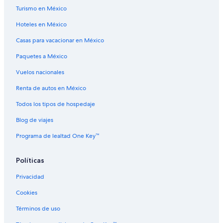
Turismo en México
Campings en Rocosas Canadienses
Hoteles en México
Casas vacacionales en Rocosas Canadienses
Casas para vacacionar en México
Chalets en Rocosas Canadienses
Paquetes a México
Resorts en Rocosas Canadienses
Vuelos nacionales
Condominios en Rocosas Canadienses
Hostales en Rocosas Canadienses
Renta de autos en México
Hoteles de Fairmont en Rocosas Canadienses
Todos los tipos de hospedaje
Hoteles para ir de compras en Rocosas Canadienses
Blog de viajes
Hoteles de ski en Rocosas Canadienses
Programa de lealtad One Key™
Hoteles ecológicos en Rocosas Canadienses
Políticas
Hoteles en la playa en Rocosas Canadienses
Privacidad
Hoteles familiares en Rocosas Canadienses
Hoteles históricos en Rocosas Canadienses
Cookies
Hoteles románticos en Rocosas Canadienses
Términos de uso
Hoteles baratos en Rocosas Canadienses