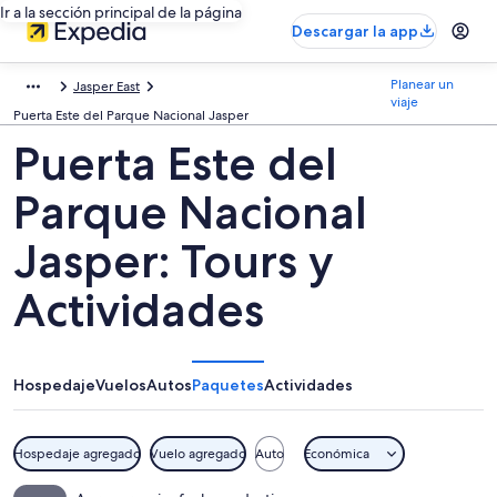
Ir a la sección principal de la página
Descargar la app
Planear un
Jasper East
viaje
Puerta Este del Parque Nacional Jasper
Puerta Este del
Parque Nacional
Jasper: Tours y
Actividades
Hospedaje
Vuelos
Autos
Paquetes
Actividades
Hospedaje agregado
Vuelo agregado
Auto
Económica