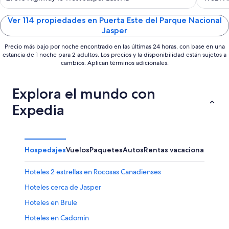
of
of
5
5
Ver 114 propiedades en Puerta Este del Parque Nacional
Jasper
Precio más bajo por noche encontrado en las últimas 24 horas, con base en una
estancia de 1 noche para 2 adultos. Los precios y la disponibilidad están sujetos a
cambios. Aplican términos adicionales.
Explora el mundo con
Expedia
Hospedajes
Vuelos
Paquetes
Autos
Rentas vacacionales
Otr
Hoteles 2 estrellas en Rocosas Canadienses
Hoteles cerca de Jasper
Hoteles en Brule
Hoteles en Cadomin