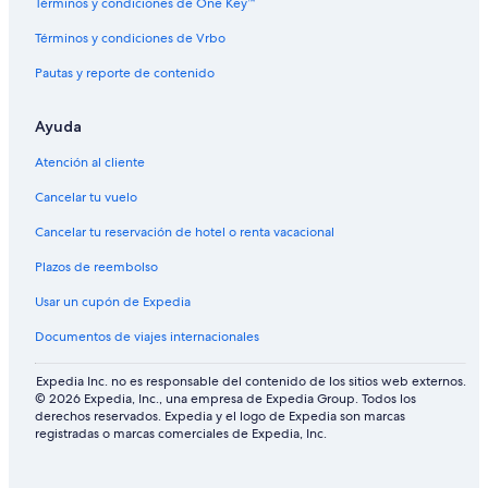
Términos y condiciones de One Key™
Hoteles cerca del bosque en Rocosas Canadienses
Términos y condiciones de Vrbo
Hoteles cerca del lago en Rocosas Canadienses
Pautas y reporte de contenido
Hoteles con aguas termales en Rocosas Canadienses
Ayuda
Hoteles con alberca en Rocosas Canadienses
Hoteles con cocina en Rocosas Canadienses
Atención al cliente
Hoteles con hidromasaje en Rocosas Canadienses
Cancelar tu vuelo
Hoteles con vista en Rocosas Canadienses
Cancelar tu reservación de hotel o renta vacacional
Hoteles en la naturaleza en Rocosas Canadienses
Plazos de reembolso
Hoteles gay friendly en Rocosas Canadienses
Usar un cupón de Expedia
Hoteles para bodas en Rocosas Canadienses
Documentos de viajes internacionales
Hoteles que aceptan mascotas en Rocosas Canadienses
Expedia Inc. no es responsable del contenido de los sitios web externos.
Vacaciones solo para adultos en Rocosas Canadienses
© 2026 Expedia, Inc., una empresa de Expedia Group. Todos los
derechos reservados. Expedia y el logo de Expedia son marcas
Lodges en Rocosas Canadienses
registradas o marcas comerciales de Expedia, Inc.