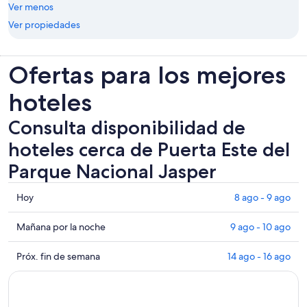
Ver menos
Ver propiedades
Ofertas para los mejores
hoteles
Consulta disponibilidad de
hoteles cerca de Puerta Este del
Parque Nacional Jasper
Consultar
Hoy
8 ago - 9 ago
los
precios
Consultar
Mañana por la noche
9 ago - 10 ago
cerca
precios
de
cerca
Consultar
Próx. fin de semana
14 ago - 16 ago
Puerta
de
precios
Este
Puerta
cerca
del
Este
de