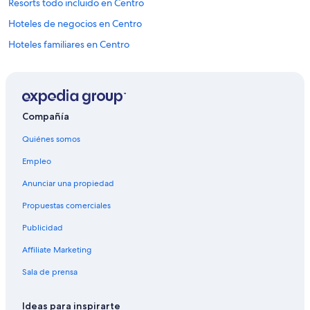
Resorts todo incluido en Centro
Hoteles de negocios en Centro
Hoteles familiares en Centro
Hoteles románticos en Centro
Hoteles baratos en Centro
Hoteles boutique en Centro
Compañía
Hoteles cerca de la catedral en Centro
Quiénes somos
Hoteles con desayuno incluido en Centro
Empleo
Hoteles con parque acuático en Centro
Anunciar una propiedad
Hoteles en la naturaleza en Centro
Propuestas comerciales
Hoteles para fumadores en Centro
Publicidad
Hoteles en Centro
Affiliate Marketing
Hoteles cerca de Connecticut Convention Center
Hoteles cerca de Hartford City Hall
Sala de prensa
Hoteles Cápsula en Hartford
Ideas para inspirarte