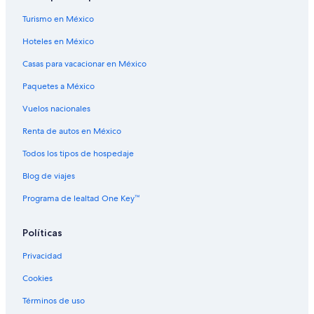
Hoteles con spa en Hartford
Turismo en México
Hoteles en la playa en Hartford
Hoteles en México
Hoteles románticos en Hartford
Casas para vacacionar en México
Hoteles baratos en Hartford
Paquetes a México
Hoteles cerca de viñedos en Hartford
Hoteles de Park Management Group en Hartford
Vuelos nacionales
Hoteles en Hartford
Renta de autos en México
Resorts todo incluido en Hollow de la Rana
Todos los tipos de hospedaje
Hoteles cerca de Parque de la ensenada de Wethersfield
Blog de viajes
Resorts todo incluido en Sheldon-Charter Oak
Programa de lealtad One Key™
Hoteles con desayuno incluido en Sheldon-Charter Oak
Políticas
Hoteles en Sheldon-Charter Oak
Hoteles cerca de Wadsworth Atheneum Museum of Art
Privacidad
Cookies
Términos de uso