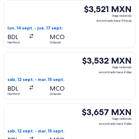
Seleccionar vuelo de Breeze Airways, con salida el lun, 14 s
$3,521 MXN
$3,521 MXN
Viaje
Viaje redondo
redondo,
encontrado hace 11 horas
encontrado
lun, 14 sept. - jue, 17 sept.
hace
BDL
MCO
11
Hartford
Orlando
horas
Seleccionar vuelo de Delta, con salida el sáb, 12 sept. desd
$3,532 MXN
$3,532 MXN
Viaje
Viaje redondo
redondo,
encontrado hace 4 días
encontrado
sáb, 12 sept. - mar, 15 sept.
hace
BDL
MCO
4
Hartford
Orlando
días
Seleccionar vuelo de JetBlue Airways, con salida el sáb, 12 
$3,657 MXN
$3,657 MXN
Viaje
Viaje redondo
redondo,
encontrado hace 4 días
encontrado
sáb, 12 sept. - mar, 15 sept.
hace