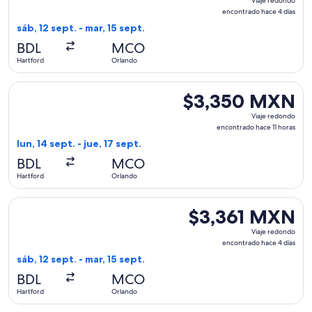
Viaje redondo
redondo,
encontrado hace 4 días
encontrado
sáb, 12 sept. - mar, 15 sept.
hace
BDL
MCO
4
Hartford
Orlando
días
Seleccionar vuelo de Breeze Airways, con salida el lun, 14 s
$3,350 MXN
$3,350 MXN
Viaje
Viaje redondo
redondo,
encontrado hace 11 horas
encontrado
lun, 14 sept. - jue, 17 sept.
hace
BDL
MCO
11
Hartford
Orlando
horas
Seleccionar vuelo de JetBlue Airways, con salida el sáb, 12 
$3,361 MXN
$3,361 MXN
Viaje
Viaje redondo
redondo,
encontrado hace 4 días
encontrado
sáb, 12 sept. - mar, 15 sept.
hace
BDL
MCO
4
Hartford
Orlando
días