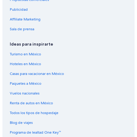
Hoteles en la naturaleza en Centro
Publicidad
Hoteles para fumadores en Centro
Affiliate Marketing
Hoteles en Centro
Sala de prensa
B&B en Condado de Hartford
Hoteles cerca de Connecticut Convention Center
Ideas para inspirarte
Hoteles de lujo en East Hartford
Turismo en México
Hoteles en East Hartford
Hoteles en México
Hoteles en Extremo Oeste
Casas para vacacionar en México
Centros vacacionales en Hartford
Paquetes a México
Hoteles cerca de Hartford City Hall
Vuelos nacionales
Hoteles Cápsula en Hartford
Hoteles con spa en Hartford
Renta de autos en México
Hoteles en la playa en Hartford
Todos los tipos de hospedaje
Hoteles románticos en Hartford
Blog de viajes
Hoteles baratos en Hartford
Programa de lealtad One Key™