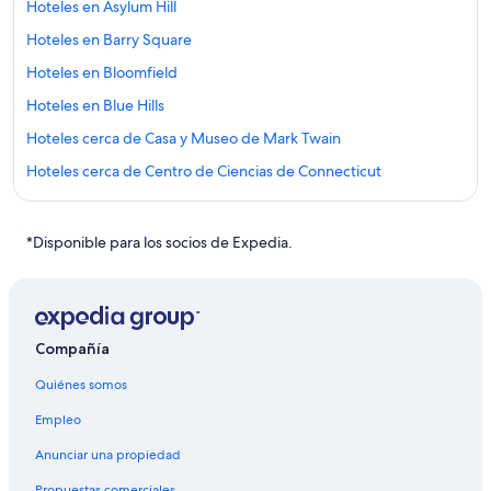
Hoteles en Asylum Hill
Hoteles en Barry Square
Hoteles en Bloomfield
Hoteles en Blue Hills
Hoteles cerca de Casa y Museo de Mark Twain
Hoteles cerca de Centro de Ciencias de Connecticut
Resorts todo incluido en Centro
Hoteles de negocios en Centro
*Disponible para los socios de Expedia.
Hoteles familiares en Centro
Hoteles románticos en Centro
Hoteles baratos en Centro
Compañía
Hoteles boutique en Centro
Quiénes somos
Hoteles cerca de la catedral en Centro
Empleo
Hoteles con desayuno incluido en Centro
Anunciar una propiedad
Hoteles con parque acuático en Centro
Propuestas comerciales