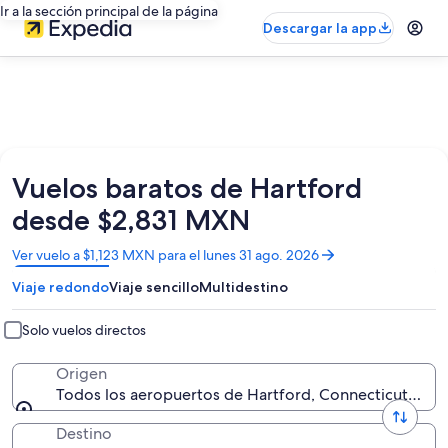
Ir a la sección principal de la página
Descargar la app
Vuelos baratos de Hartford
desde $2,831 MXN
Se
Ver vuelo a $1,123 MXN para el lunes 31 ago. 2026
abrirá
Viaje redondo
Viaje sencillo
Multidestino
en
una
nueva
Solo vuelos directos
ventana
Origen
Todos los aeropuertos de Hartford, Connecticut, Est
Destino