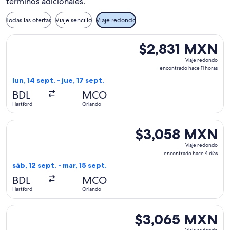
términos adicionales.
Todas las ofertas
Viaje sencillo
Viaje redondo
Seleccionar vuelo de Breeze Airways, con salida el lun, 14 s
$2,831 MXN
$2,831 MXN
Viaje
Viaje redondo
redondo,
encontrado hace 11 horas
encontrado
lun, 14 sept. - jue, 17 sept.
hace
BDL
MCO
11
Hartford
Orlando
horas
Seleccionar vuelo de Breeze Airways, con salida el sáb, 12 
$3,058 MXN
$3,058 MXN
Viaje
Viaje redondo
redondo,
encontrado hace 4 días
encontrado
sáb, 12 sept. - mar, 15 sept.
hace
BDL
MCO
4
Hartford
Orlando
días
Seleccionar vuelo de Breeze Airways, con salida el sáb, 12 
$3,065 MXN
$3,065 MXN
Viaje