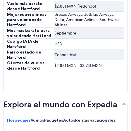
Vuelo más barato
$2,831 MXN (redondo)
desde Hartford
Mejores aerolíneas
Breeze Airways, JetBlue Airways,
para volar desde
Delta, American Airlines, Southwest
Hartford
Airlines
Mes más barato para
Septiembre
volar desde Hartford
Código IATA de
HFD
Hartford
País o estado de
Connecticut
Hartford
Ofertas de vuelos
$2,831 MXN - $3,741 MXN
desde Hartford
Explora el mundo con Expedia
Hospedajes
Vuelos
Paquetes
Autos
Rentas vacacionales