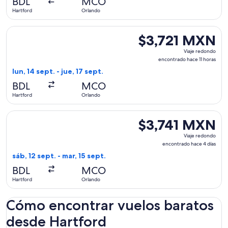
BDL
MCO
4
Hartford
Orlando
días
Seleccionar vuelo de Breeze Airways, con salida el lun, 14 s
$3,721 MXN
$3,721 MXN
Viaje
Viaje redondo
redondo,
encontrado hace 11 horas
encontrado
lun, 14 sept. - jue, 17 sept.
hace
BDL
MCO
11
Hartford
Orlando
horas
Seleccionar vuelo de American Airlines, con salida el sáb, 1
$3,741 MXN
$3,741 MXN
Viaje
Viaje redondo
redondo,
encontrado hace 4 días
encontrado
sáb, 12 sept. - mar, 15 sept.
hace
BDL
MCO
4
Hartford
Orlando
días
Cómo encontrar vuelos baratos
desde Hartford