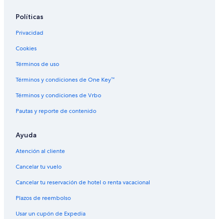
Hoteles cerca de viñedos en Hartford
Políticas
Hoteles de Park Management Group en Hartford
Privacidad
Hoteles en Hartford
Resorts todo incluido en Hollow de la Rana
Cookies
Hoteles en North Meadows
Términos de uso
Hoteles cerca de Parque de la ensenada de Wethersfield
Términos y condiciones de One Key™
Resorts todo incluido en Sheldon-Charter Oak
Términos y condiciones de Vrbo
Hoteles con desayuno incluido en Sheldon-Charter Oak
Pautas y reporte de contenido
Hoteles en Sheldon-Charter Oak
Ayuda
Hoteles en South Meadows
Hoteles cerca de University of Connecticut-Hartford
Atención al cliente
Hoteles cerca de Wadsworth Atheneum Museum of Art
Cancelar tu vuelo
Hoteles en West Hartford
Cancelar tu reservación de hotel o renta vacacional
Hoteles baratos en Wethersfield
Plazos de reembolso
Usar un cupón de Expedia